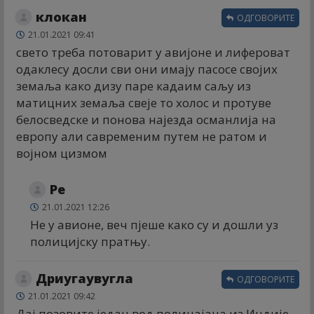
клокан
ОДГОВОРИТЕ
21.01.2021 09:41
свето треба потоварит у авијоне и лифероват
одаклесу досли сви они имају пасосе својих
земаља како дизу паре кадаим саљу из
матицних земаља свеје то холос и протуве
белосведске и понова најезда османлија на
европу али савременим путем не ратом и
војном цизмом
Ре
21.01.2021 12:26
Не у авионе, веч пјеше како су и дошли уз
полицијску пратњу.
Дриугаувугла
ОДГОВОРИТЕ
21.01.2021 09:42
Дај позовите један вод полицајаца из Индије