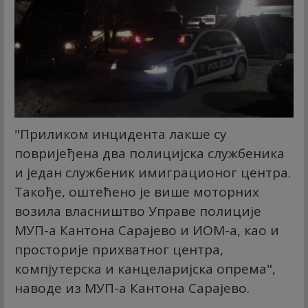
"Приликом инцидента лакше су
повријеђена два полицијска службеника
и један службеник имиграционог центра.
Такође, оштећено је више моторних
возила власништво Управе полиције
МУП-а Кантона Сарајево и ИОМ-а, као и
просторије прихватног центра,
компјутерска и канцеларијска опрема",
наводе из МУП-а Кантона Сарајево.