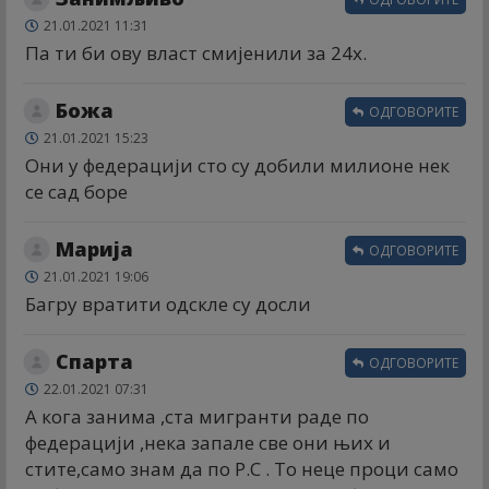
21.01.2021 11:31
Па ти би ову власт смијенили за 24х.
Божа
ОДГОВОРИТЕ
21.01.2021 15:23
Они у федерацији сто су добили милионе нек
се сад боре
Марија
ОДГОВОРИТЕ
21.01.2021 19:06
Багру вратити одскле су досли
Спарта
ОДГОВОРИТЕ
22.01.2021 07:31
А кога занима ,ста мигранти раде по
федерацији ,нека запале све они њих и
стите,само знам да по Р.С . То неце проци само