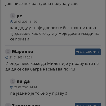
Још висе нек растуре и полупају све.
ре
21.01.2021 11:20
кад доду у твоје двористе без твог питања
тј.дозволе као сто су и у моје досли изади па
се покази.
Маринко
ОДГОВОРИТЕ
21.01.2021 10:51
И онда неко каже да Миле није у праву што не
да да се ова багра насељава по РС!
па да
21.01.2021 14:14
па једино је то био у праву :)
Занимљиво
ОДГОВОРИТЕ