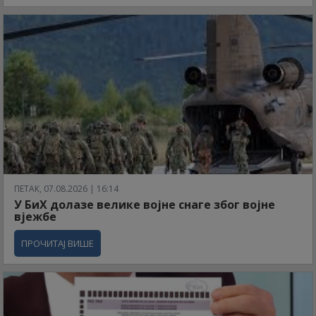
ПЕТАК, 07.08.2026 | 16:14
У БиХ долазе велике војне снаге због војне
вјежбе
ПРОЧИТАЈ ВИШЕ