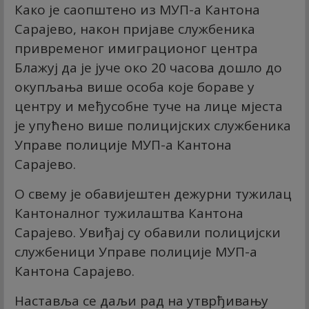
Како је саопштено из МУП-а Кантона
Сарајево, након пријаве службеника
привременог имиграционог центра
Блажуј да је јуче око 20 часова дошло до
окупљања више особа које бораве у
центру и међусобне туче на лице мјеста
је упућено више полицијских службеника
Управе полиције МУП-а Кантона
Сарајево.
О свему је обавијештен дежурни тужилац
Кантоналног тужилаштва Кантона
Сарајево. Увиђај су обавили полицијски
службеници Управе полиције МУП-а
Кантона Сарајево.
Наставља се даљи рад на утврђивању