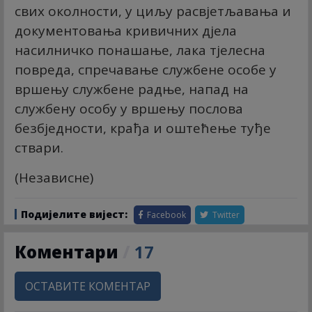
свих околности, у циљу расвјетљавања и
документовања кривичних дјела
насилничко понашање, лака тјелесна
повреда, спречавање службене особе у
вршењу службене радње, напад на
службену особу у вршењу послова
безбједности, крађа и оштећење туђе
ствари.
(Независне)
Подијелите вијест:
Facebook
Twitter
Коментари
/
17
ОСТАВИТЕ КОМЕНТАР