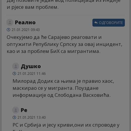
и рјесе вам проблем.
Реално
ОДГОВОРИТЕ
21.01.2021 09:43
Очекујемо да ће Сарајево реаговати и
оптужити Републику Српску за овај инцидент,
као и за проблем БиХ са мигрантима.
Душко
21.01.2021 11:46
Милорад Додик са њима је правио хаос,
маскирао се у мигранта. Поуздане
информације од Слободана Васковића.
Ре
21.01.2021 13:40
РС и Србија и јесу криви,они их спроводе у