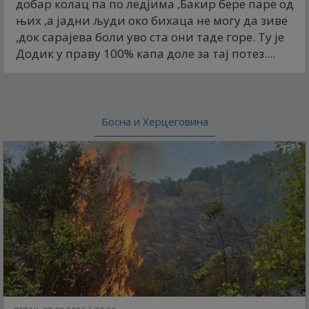
добар колац па по ледјима ,Бакир бере паре од
њих ,а јадни људи око бихаца не могу да зиве
,док сарајева боли уво ста они таде горе. Ту је
Додик у праву 100% капа доле за тај потез....
Босна и Херцеговина