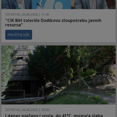
ČETVRTAK, 06.08.2026 | 11:45
"CIK BiH toleriše Dodikovu zloupotrebu javnih
resursa"
PROČITAJ VIŠE
ČETVRTAK, 06.08.2026 | 09:30
I danas sunčano i vruće, do 41°C, moguća slaba