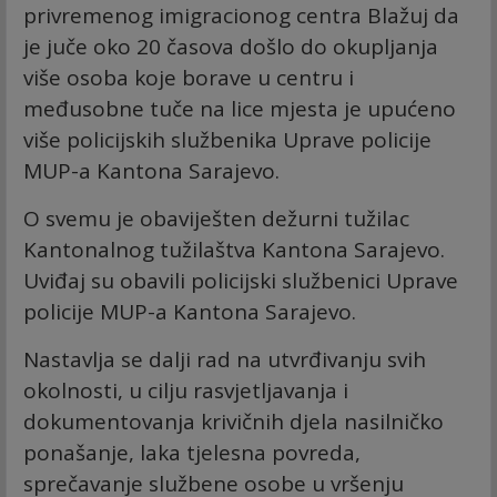
privremenog imigracionog centra Blažuj da
je juče oko 20 časova došlo do okupljanja
više osoba koje borave u centru i
međusobne tuče na lice mjesta je upućeno
više policijskih službenika Uprave policije
MUP-a Kantona Sarajevo.
O svemu je obaviješten dežurni tužilac
Kantonalnog tužilaštva Kantona Sarajevo.
Uviđaj su obavili policijski službenici Uprave
policije MUP-a Kantona Sarajevo.
Nastavlja se dalji rad na utvrđivanju svih
okolnosti, u cilju rasvjetljavanja i
dokumentovanja krivičnih djela nasilničko
ponašanje, laka tjelesna povreda,
sprečavanje službene osobe u vršenju