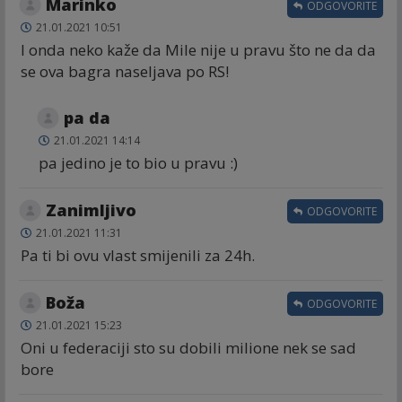
Marinko
ODGOVORITE
21.01.2021 10:51
I onda neko kaže da Mile nije u pravu što ne da da
se ova bagra naseljava po RS!
pa da
21.01.2021 14:14
pa jedino je to bio u pravu :)
Zanimljivo
ODGOVORITE
21.01.2021 11:31
Pa ti bi ovu vlast smijenili za 24h.
Boža
ODGOVORITE
21.01.2021 15:23
Oni u federaciji sto su dobili milione nek se sad
bore