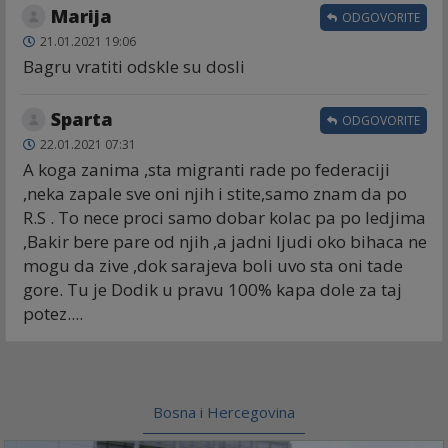
Marija
ODGOVORITE
21.01.2021 19:06
Bagru vratiti odskle su dosli
Sparta
ODGOVORITE
22.01.2021 07:31
A koga zanima ,sta migranti rade po federaciji
,neka zapale sve oni njih i stite,samo znam da po
R.S . To nece proci samo dobar kolac pa po ledjima
,Bakir bere pare od njih ,a jadni ljudi oko bihaca ne
mogu da zive ,dok sarajeva boli uvo sta oni tade
gore. Tu je Dodik u pravu 100% kapa dole za taj
potez....
Bosna i Hercegovina