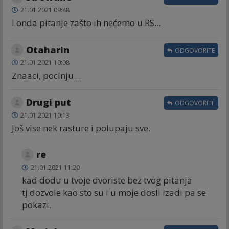
21.01.2021 09:48
I onda pitanje zašto ih nećemo u RS...
Otaharin
ODGOVORITE
21.01.2021 10:08
Znaaci, pocinju....
Drugi put
ODGOVORITE
21.01.2021 10:13
Još vise nek rasture i polupaju sve.
re
21.01.2021 11:20
kad dodu u tvoje dvoriste bez tvog pitanja
tj.dozvole kao sto su i u moje dosli izadi pa se
pokazi.