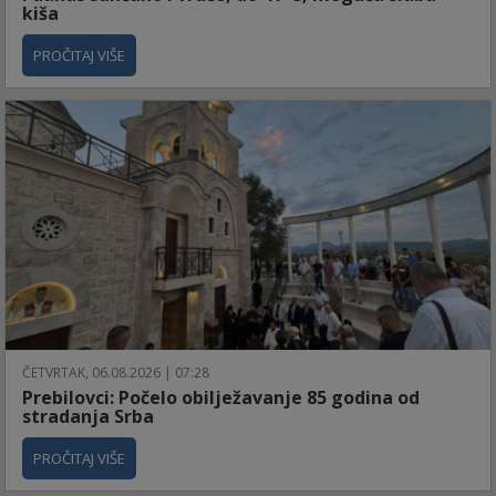
kiša
PROČITAJ VIŠE
ČETVRTAK, 06.08.2026 | 07:28
Prebilovci: Počelo obilježavanje 85 godina od
stradanja Srba
PROČITAJ VIŠE