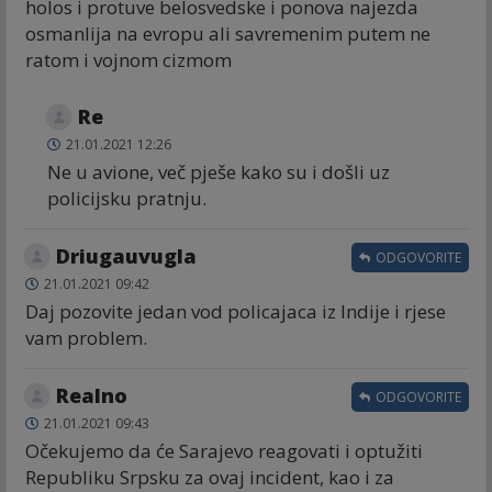
holos i protuve belosvedske i ponova najezda
osmanlija na evropu ali savremenim putem ne
ratom i vojnom cizmom
Re
21.01.2021 12:26
Ne u avione, več pješe kako su i došli uz
policijsku pratnju.
Driugauvugla
ODGOVORITE
21.01.2021 09:42
Daj pozovite jedan vod policajaca iz Indije i rjese
vam problem.
Realno
ODGOVORITE
21.01.2021 09:43
Očekujemo da će Sarajevo reagovati i optužiti
Republiku Srpsku za ovaj incident, kao i za