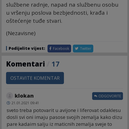
službene radnje, napad na službenu osobu
u vršenju poslova bezbjednosti, krađa i
oštećenje tuđe stvari.
(Nezavisne)
Podijelite vijest:
Facebook
Twitter
Komentari
/
17
OSTAVITE KOMENTAR
klokan
ODGOVORITE
21.01.2021 09:41
sveto treba potovarit u avijone i liferovat odaklesu
dosli svi oni imaju pasose svojih zemalja kako dizu
pare kadaim salju iz maticnih zemalja sveje to