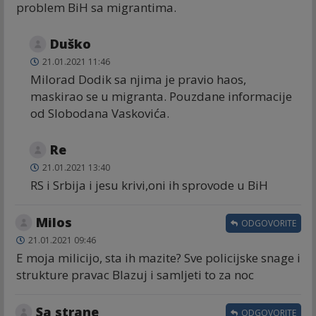
problem BiH sa migrantima.
Duško
21.01.2021 11:46
Milorad Dodik sa njima je pravio haos,
maskirao se u migranta. Pouzdane informacije
od Slobodana Vaskovića.
Re
21.01.2021 13:40
RS i Srbija i jesu krivi,oni ih sprovode u BiH
Milos
ODGOVORITE
21.01.2021 09:46
E moja milicijo, sta ih mazite? Sve policijske snage i
strukture pravac Blazuj i samljeti to za noc
Sa strane
ODGOVORITE