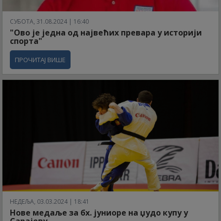
СУБОТА, 31.08.2024 | 16:40
"Ово је једна од највећих превара у историји
спорта"
ПРОЧИТАЈ ВИШЕ
НЕДЕЉА, 03.03.2024 | 18:41
Нове медаље за бх. јуниоре на џудо купу у
Сарајеву