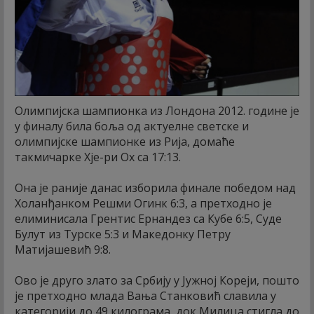
Олимпијска шампионка из Лондона 2012. године је
у финалу била боља од актуелне светске и
олимпијске шампионке из Рија, домаће
такмичарке Хје-ри Ох са 17:13.
Она је раније данас изборила финале победом над
Холанђанком Решми Огинк 6:3, а претходно је
елиминисала Грентис Ернандез са Кубе 6:5, Суде
Булут из Турске 5:3 и Македонку Петру
Матијашевић 9:8.
Ово је друго злато за Србију у Јужној Кореји, пошто
је претходно млада Вања Станковић славила у
категорији до 49 килограма, док Милица стигла до