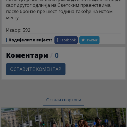
свог другог одличја на Светским првенствима,
после бронзе пре шест година такође на истом
месту.
Извор: Б92
Подијелите вијест:
Facebook
Twitter
Коментари
/
0
ОСТАВИТЕ КОМЕНТАР
Остали спортови