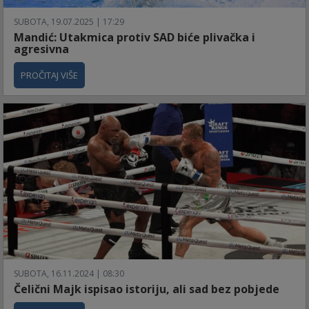
SUBOTA, 19.07.2025 | 17:29
Mandić: Utakmica protiv SAD biće plivačka i
agresivna
PROČITAJ VIŠE
SUBOTA, 16.11.2024 | 08:30
Čelični Majk ispisao istoriju, ali sad bez pobjede