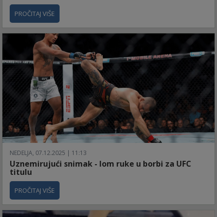
PROČITAJ VIŠE
NEDELJA, 07.12.2025 | 11:13
Uznemirujući snimak - lom ruke u borbi za UFC
titulu
PROČITAJ VIŠE