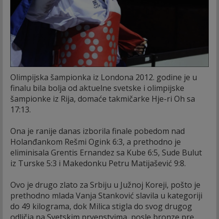
Olimpijska šampionka iz Londona 2012. godine je u
finalu bila bolja od aktuelne svetske i olimpijske
šampionke iz Rija, domaće takmičarke Hje-ri Oh sa
17:13.
Ona je ranije danas izborila finale pobedom nad
Holanđankom Rešmi Ogink 6:3, a prethodno je
eliminisala Grentis Ernandez sa Kube 6:5, Sude Bulut
iz Turske 5:3 i Makedonku Petru Matijašević 9:8.
Ovo je drugo zlato za Srbiju u Južnoj Koreji, pošto je
prethodno mlada Vanja Stanković slavila u kategoriji
do 49 kilograma, dok Milica stigla do svog drugog
odličja na Svetskim prvenstvima, posle bronze pre