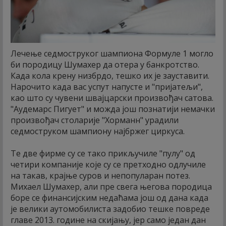
Лечење седмоструког шампиона Формуле 1 могло
би породицу Шумахер да отера у банкротство.
Када кола крену низбрдо, тешко их је зауставити.
Нарочито када вас успут напусте и "пријатељи",
као што су чувени швајцарски произвођач сатова.
"Аудемарс Пигует" и можда још познатији немачки
произвођач столарије "Хорманн" урадили
седмоструком шампиону најбржег циркуса.
Те две фирме су се тако прикључиле "пулу" од
четири компаније које су се претходно одлучиле
на такав, крајње суров и непопуларан потез.
Михаел Шумахер, али пре свега његова породица
боре се финансијским недаћама још од дана када
је велики аутомобилиста задобио тешке повреде
главе 2013. године на скијању, јер само један дан