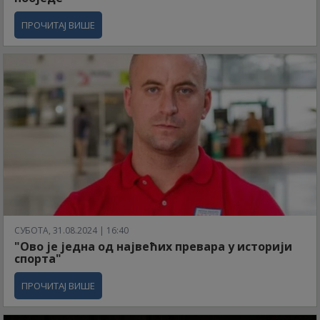
ПРОЧИТАЈ ВИШЕ
СУБОТА, 31.08.2024 | 16:40
"Ово је једна од највећих превара у историји
спорта"
ПРОЧИТАЈ ВИШЕ