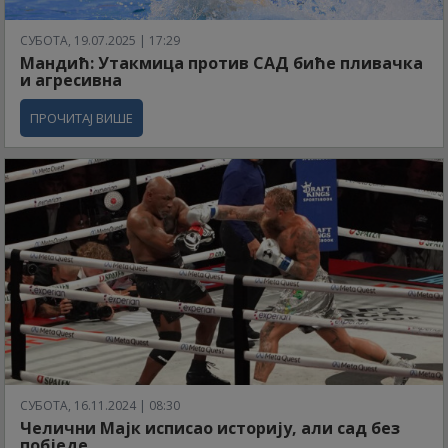
СУБОТА, 19.07.2025 | 17:29
Мандић: Утакмица против САД биће пливачка
и агресивна
ПРОЧИТАЈ ВИШЕ
СУБОТА, 16.11.2024 | 08:30
Челични Мајк исписао историју, али сад без
побједе