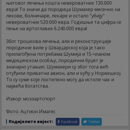
његовог лечења кошта невероватних 130.000
евра! То значи да породица Шумахер месечно на
лекове, болничаре, лекаре и остало "убију"
невероватних 520.000 евра. Годишње та цифра се
пење на вртоглавих 6.240.000 евра!
Због трошкова лечења, али и реконструкције
породичне виле у Швајцарској која је тако
прилагођена потребама Шумија и 15-чланом
медицинском особљу, породични буџет је
значајно утањио. Шумахери су због тога већ
отуђили приватни авион, али и кућу у Норвешкој.
То су суме које постепено могу да истопе чак и
највећа богатства.
Извор: моззартспорт
Фото: Ацтион Имагес
Подијелите вијест:
Facebook
Twitter