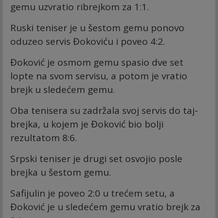
gemu uzvratio ribrejkom za 1:1.
Ruski teniser je u šestom gemu ponovo
oduzeo servis Đokoviću i poveo 4:2.
Đoković je osmom gemu spasio dve set
lopte na svom servisu, a potom je vratio
brejk u sledećem gemu.
Oba tenisera su zadržala svoj servis do taj-
brejka, u kojem je Đoković bio bolji
rezultatom 8:6.
Srpski teniser je drugi set osvojio posle
brejka u šestom gemu.
Safijulin je poveo 2:0 u trećem setu, a
Đoković je u sledećem gemu vratio brejk za