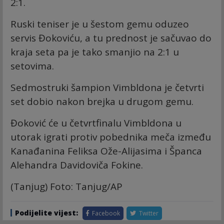
2:1.
Ruski teniser je u šestom gemu oduzeo
servis Đokoviću, a tu prednost je sačuvao do
kraja seta pa je tako smanjio na 2:1 u
setovima.
Sedmostruki šampion Vimbldona je četvrti
set dobio nakon brejka u drugom gemu.
Đoković će u četvrtfinalu Vimbldona u
utorak igrati protiv pobednika meča između
Kanađanina Feliksa Ože-Alijasima i Španca
Alehandra Davidoviča Fokine.
(Tanjug) Foto: Tanjug/AP
Podijelite vijest:
Facebook
Twitter