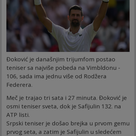
Đoković je današnjim trijumfom postao
teniser sa najviše pobeda na Vimbldonu -
106, sada ima jednu više od Rodžera
Federera.
Meč je trajao tri sata i 27 minuta. Đoković je
osmi teniser sveta, dok je Safijulin 132. na
ATP listi.
Srpski teniser je došao brejka u prvom gemu
prvog seta, a zatim je Safijulin u sledećem