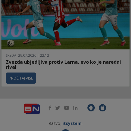
SREDA, 29.07.2026 | 22:12
Zvezda ubjedljiva protiv Larna, evo ko je naredni
rival
PROČITAJ VIŠE
Razvoj
itsystem
.