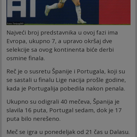
Najveći broj predstavnika u ovoj fazi ima
Evropa, ukupno 7, a upravo okršaj dve
selekcije sa ovog kontinenta biće derbi
osmine finala.
Reč je o susretu Španije i Portugala, koji su
se sastali u finalu Lige nacija prošle godine,
kada je Portugalija pobedila nakon penala.
Ukupno su odigrali 40 mečeva, Španija je
slavila 16 puta, Portugal sedam, dok je 17
puta bilo nerešeno.
Meč se igra u ponedeljak od 21 čas u Dalasu.