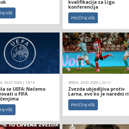
bsk
kvalifikacija za Ligu
konferencija
AJ VIŠE
PROČITAJ VIŠE
, 30.07.2026 | 18:19
SREDA, 29.07.2026 | 22:12
ila se UEFA: Nećemo
Zvezda ubjedljiva protiv
ovati u FIFA
Larna, evo ko je naredni ri
čenjima
PROČITAJ VIŠE
AJ VIŠE