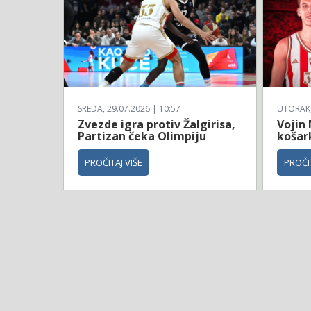
SREDA, 29.07.2026 | 10:57
UTORAK, 
Zvezde igra protiv Žalgirisa,
Vojin
Partizan čeka Olimpiju
košar
PROČITAJ VIŠE
PROČIT