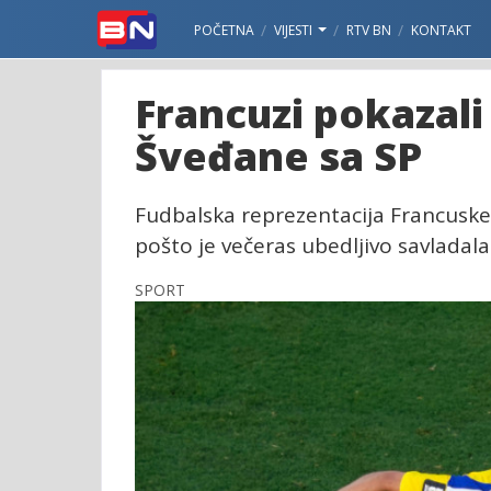
POČETNA
VIJESTI
RTV BN
KONTAKT
Francuzi pokazali 
Šveđane sa SP
Fudbalska reprezentacija Francuske 
pošto je večeras ubedljivo savladal
SPORT