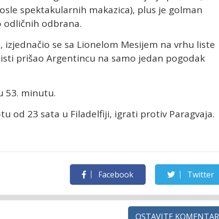
posle spektakularnih makazica), plus je golman
 odličnih odbrana.
, izjednačio se sa Lionelom Mesijem na vrhu liste
j listi prišao Argentincu na samo jedan pogodak
u 53. minutu.
u od 23 sata u Filadelfiji, igrati protiv Paragvaja.
Facebook
Twitter
OSTAVITE KOMENTAR