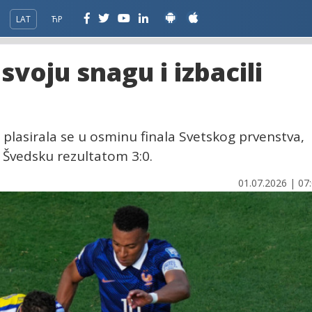
LAT
ЋР
svoju snagu i izbacili
plasirala se u osminu finala Svetskog prvenstva,
a Švedsku rezultatom 3:0.
01.07.2026 | 07