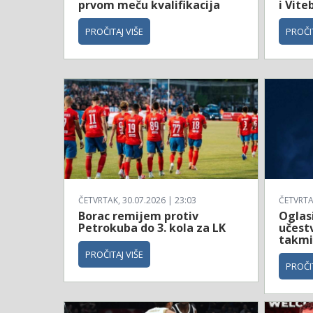
prvom meču kvalifikacija
i Vite
PROČITAJ VIŠE
PROČIT
ČETVRTAK, 30.07.2026 | 23:03
ČETVRTAK
Borac remijem protiv
Oglas
Petrokuba do 3. kola za LK
učestv
takmi
PROČITAJ VIŠE
PROČIT