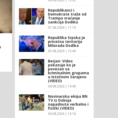
06.08.2026 | 13:32
Republikanci i
Demokrate traže od
Trampa vraćanje
sankcija Dodiku
07.08.2026 | 11:19
Republika Srpska je
privatna teritorija
Milorada Dodika
v
05.08.2026 | 15:49
Berjan: Video
pokazuje ko je
povezan sa
kriminalnim grupama
u Istočnom Sarajevu
(VIDEO)
04.08.2026 | 14:40
Novinarska ekipa BN
TV iz Doboja
napadnuta verbalno i
fizički (VIDEO)
04.08.2026 | 13:18