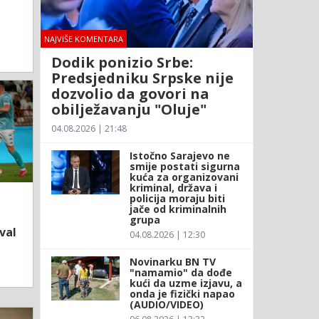
NAJVIŠE KOMENTARA
Dodik ponizio Srbe:
Predsjedniku Srpske nije
dozvolio da govori na
obilježavanju "Oluje"
04.08.2026 | 21:48
Istočno Sarajevo ne
smije postati sigurna
kuća za organizovani
kriminal, država i
policija moraju biti
jače od kriminalnih
grupa
val
04.08.2026 | 12:30
Novinarku BN TV
"namamio" da dođe
kući da uzme izjavu, a
onda je fizički napao
(AUDIO/VIDEO)