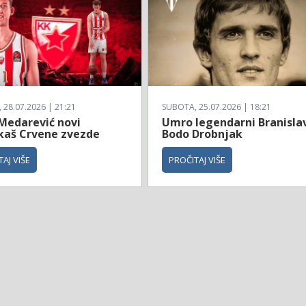
28.07.2026 | 21:21
SUBOTA, 25.07.2026 | 18:21
 Medarević novi
Umro legendarni Branisla
kaš Crvene zvezde
Bodo Drobnjak
AJ VIŠE
PROČITAJ VIŠE