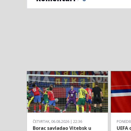
ČETVRTAK, 06.08.2026 | 22:36
PONEDELJ
Borac savladao Vitebsk u
UEFA o