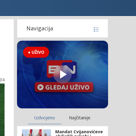
Navigacija
● UŽIVO
:04
Izdvojeno
Najčitanije
Mandat Cvijanovićeve