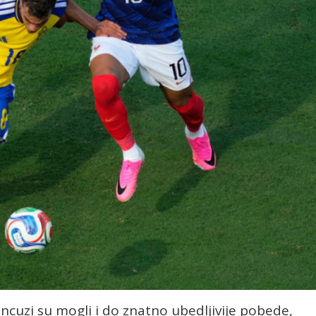
uzi su mogli i do znatno ubedljivije pobede,