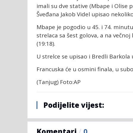
imali su dve stative (Mbape i Olise 
Šveđana Jakob Videl upisao nekoliko
Mbape je pogodio u 45. i 74. minutu
strelaca sa šest golova, a na večno
(19:18).
U strelce se upisao i Bredli Barkola 
Francuska će u osmini finala, u subot
(Tanjug) Foto:AP
Podijelite vijest:
Komentari
/
0