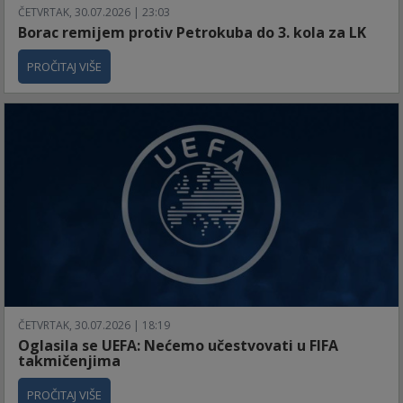
ČETVRTAK, 30.07.2026 | 23:03
Borac remijem protiv Petrokuba do 3. kola za LK
PROČITAJ VIŠE
ČETVRTAK, 30.07.2026 | 18:19
Oglasila se UEFA: Nećemo učestvovati u FIFA
takmičenjima
PROČITAJ VIŠE