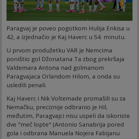
Paragvaj je poveo pogotkom Hulija Enkisa u
42, a izjednačio je Kaj Haverc u 54. minutu.
U prvom produžetku VAR je Nemcima
poništio gol Džonatana Ta zbog prekršaja
Valdemara Antona nad golmanom
Paragvajaca Orlandom Hilom, a onda su
usledili penali.
Kaj Haverc i Nik Voltemade promašili su za
Nemačku, preciznije odbranio je Hil,
međutim, Paragvajci nisu uspeli da iskoriste
dve "meč lopte" (Antonio Sanabrija pored
gola i odbrana Manuela Nojera Fabijanu