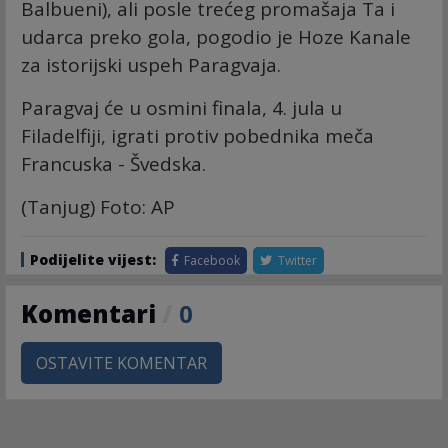
Balbueni), ali posle trećeg promašaja Ta i
udarca preko gola, pogodio je Hoze Kanale
za istorijski uspeh Paragvaja.
Paragvaj će u osmini finala, 4. jula u
Filadelfiji, igrati protiv pobednika meča
Francuska - Švedska.
(Tanjug) Foto: AP
Podijelite vijest:
Facebook
Twitter
Komentari
/
0
OSTAVITE KOMENTAR