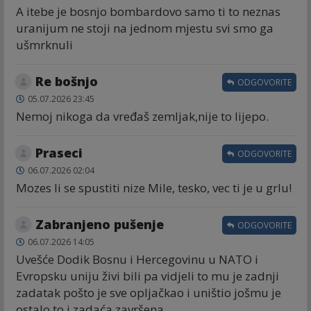
A itebe je bosnjo bombardovo samo ti to neznas
uranijum ne stoji na jednom mjestu svi smo ga
ušmrknuli
Re bošnjo
ODGOVORITE
05.07.2026 23:45
Nemoj nikoga da vređaš zemljak,nije to lijepo.
Praseci
ODGOVORITE
06.07.2026 02:04
Mozes li se spustiti nize Mile, tesko, vec ti je u grlu!
Zabranjeno pušenje
ODGOVORITE
06.07.2026 14:05
Uvešće Dodik Bosnu i Hercegovinu u NATO i
Evropsku uniju živi bili pa vidjeli to mu je zadnji
zadatak pošto je sve opljačkao i uništio jošmu je
ostalo to i zadaća završena.