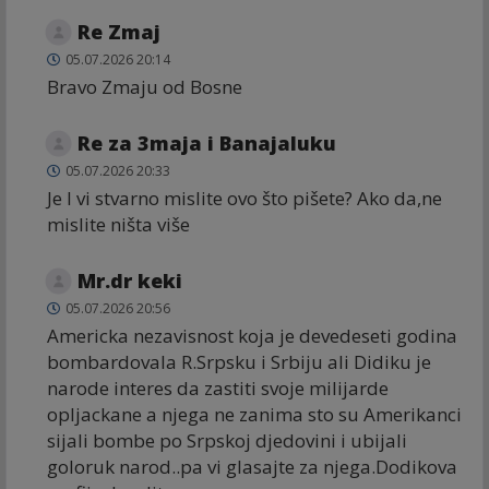
Re Zmaj
05.07.2026 20:14
Bravo Zmaju od Bosne
Re za 3maja i Banajaluku
05.07.2026 20:33
Je l vi stvarno mislite ovo što pišete? Ako da,ne
mislite ništa više
Mr.dr keki
05.07.2026 20:56
Americka nezavisnost koja je devedeseti godina
bombardovala R.Srpsku i Srbiju ali Didiku je
narode interes da zastiti svoje milijarde
opljackane a njega ne zanima sto su Amerikanci
sijali bombe po Srpskoj djedovini i ubijali
goloruk narod..pa vi glasajte za njega.Dodikova