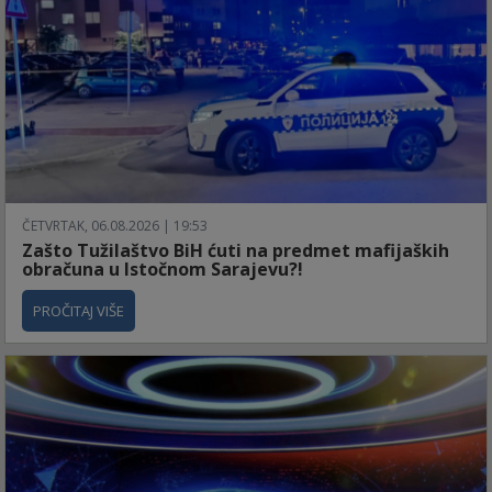
ČETVRTAK, 06.08.2026 | 19:53
Zašto Tužilaštvo BiH ćuti na predmet mafijaških
obračuna u Istočnom Sarajevu?!
PROČITAJ VIŠE