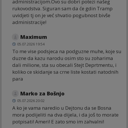
administracijom.Ovo su dobri potezi našeg
rukovodstva. Siguran sam da će gdin Tramp
uvidjeti tj on je već shvatio pogubnost bivše
administracije!
Maximum
05.07.2026 19:54
To me vise podsjeca na podguzne muhe, koje su
duzne da kazu narodu osim sto su zoharima
dali milione, sta su obecali Stejt Deprtmentu, i
koliko ce skidanje sa crne liste kostati natodnih
para
Marko za Bošnjo
05.07.2026 20:02
A ko je vama naredio u Dejtonu da se Bosna
mora podijeliti na dva dijela, i da još to morate
potpisati! Ameri! E zato smo im zahvalni!