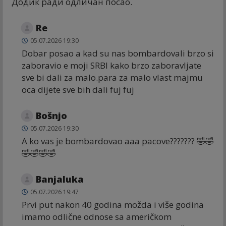
Додик ради одличан посао.
Re
05.07.2026 19:30
Dobar posao a kad su nas bombardovali brzo si
zaboravio e moji SRBI kako brzo zaboravljate
sve bi dali za malo.para za malo vlast majmu
oca dijete sve bih dali fuj fuj
Bošnjo
05.07.2026 19:30
A ko vas je bombardovao aaa pacove??????? 🤣🤣
🤣🤣🤣🤣
Banjaluka
05.07.2026 19:47
Prvi put nakon 40 godina možda i više godina
imamo odlične odnose sa američkom