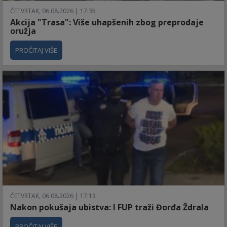
ČETVRTAK, 06.08.2026 | 17:35
Akcija "Trasa": Više uhapšenih zbog preprodaje
oružja
PROČITAJ VIŠE
ČETVRTAK, 06.08.2026 | 17:13
Nakon pokušaja ubistva: I FUP traži Đorđa Ždrala
PROČITAJ VIŠE