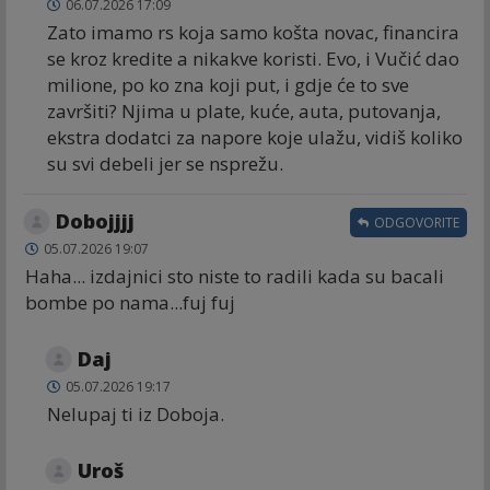
06.07.2026 17:09
Zato imamo rs koja samo košta novac, financira
se kroz kredite a nikakve koristi. Evo, i Vučić dao
milione, po ko zna koji put, i gdje će to sve
završiti? Njima u plate, kuće, auta, putovanja,
ekstra dodatci za napore koje ulažu, vidiš koliko
su svi debeli jer se nsprežu.
Dobojjjj
ODGOVORITE
05.07.2026 19:07
Haha... izdajnici sto niste to radili kada su bacali
bombe po nama...fuj fuj
Daj
05.07.2026 19:17
Nelupaj ti iz Doboja.
Uroš