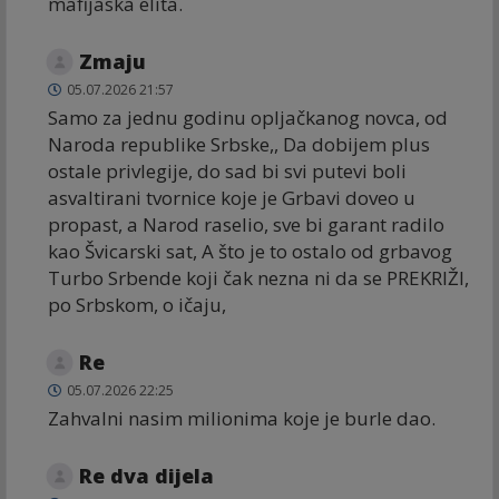
mafijaska elita.
Zmaju
05.07.2026 21:57
Samo za jednu godinu opljačkanog novca, od
Naroda republike Srbske,, Da dobijem plus
ostale privlegije, do sad bi svi putevi boli
asvaltirani tvornice koje je Grbavi doveo u
propast, a Narod raselio, sve bi garant radilo
kao Švicarski sat, A što je to ostalo od grbavog
Turbo Srbende koji čak nezna ni da se PREKRIŽI,
po Srbskom, o ičaju,
Re
05.07.2026 22:25
Zahvalni nasim milionima koje je burle dao.
Re dva dijela