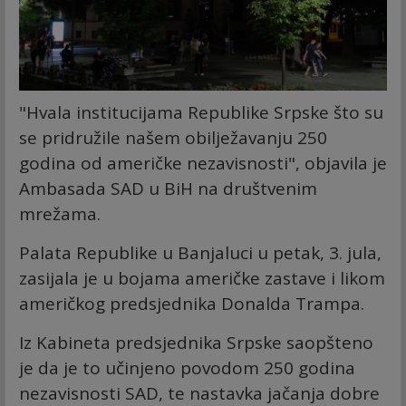
"Hvala institucijama Republike Srpske što su
se pridružile našem obilježavanju 250
godina od američke nezavisnosti", objavila je
Ambasada SAD u BiH na društvenim
mrežama.
Palata Republike u Banjaluci u petak, 3. jula,
zasijala je u bojama američke zastave i likom
američkog predsjednika Donalda Trampa.
Iz Kabineta predsjednika Srpske saopšteno
je da je to učinjeno povodom 250 godina
nezavisnosti SAD, te nastavka jačanja dobre