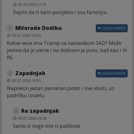
05.07.2026 21:01
Dajmi da ti bem porijeklo i svu familijiu
Milorade Dodiku
ODGOVORITE
05.07.2026 19:20
Kakve veze ima Tramp sa nastankom SAD? Može
jedino da je ukine i na dobrom je putu, baš kao i Vi
RS.
Zapadnjak
ODGOVORITE
05.07.2026 19:50
Napokon jedan pametan potez i ove vlasti, uz
podršku Izraelu
Re zapadnjak
06.07.2026 20:38
Samo ti noge vire iz pakšode