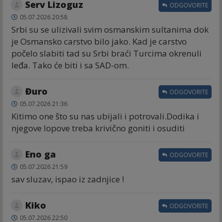
Serv Lizoguz
ODGOVORITE
05.07.2026 20:58
Srbi su se ulizivali svim osmanskim sultanima dok
je Osmansko carstvo bilo jako. Kad je carstvo
počelo slabiti tad su Srbi braći Turcima okrenuli
leđa. Tako će biti i sa SAD-om.
Đuro
ODGOVORITE
05.07.2026 21:36
Kitimo one što su nas ubijali i potrovali.Dodika i
njegove lopove treba krivično goniti i osuditi
Eno ga
ODGOVORITE
05.07.2026 21:59
sav sluzav, ispao iz zadnjice !
Kiko
ODGOVORITE
05.07.2026 22:50