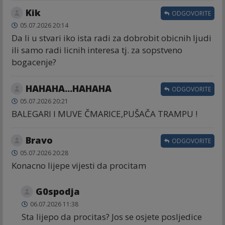
Kik
ODGOVORITE
05.07.2026 20:14
Da li u stvari iko ista radi za dobrobit obicnih ljudi
ili samo radi licnih interesa tj. za sopstveno
bogacenje?
HAHAHA...HAHAHA
ODGOVORITE
05.07.2026 20:21
BALEGARI I MUVE ČMARICE,PUŠAČA TRAMPU !
Bravo
ODGOVORITE
05.07.2026 20:28
Konacno lijepe vijesti da procitam
G0spodja
06.07.2026 11:38
Sta lijepo da procitas? Jos se osjete posljedice