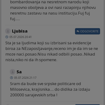
bombardovanja na nesretnom narodu koji
masovno oboljeva a ovi nasi razapinju njihovu
nesretnu zastavu na nasu instituciju.Fuj fuj
fuj.....
Ljubisa
ODGOVORITE
05.07.2026 20:41
Sta je sa ljudima koji su izbrisani sa evidencije
biroa za NEzaposljavanje,receno im je da im se ne
moze naci.posao.Nisu nikad odbili posao..Nikad
nista,niko ni da ih spomene.
Sa
05.07.2026 21:17
Sram da bude sve srpske politicare od
Milosevica, krajisnika.... do didika za izdaju
200000 sarajevskih srba !