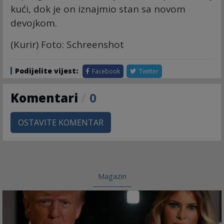
kući, dok je on iznajmio stan sa novom
devojkom.
(Kurir) Foto: Schreenshot
Podijelite vijest:
Facebook
Twitter
Komentari
/
0
OSTAVITE KOMENTAR
Magazin