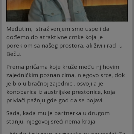
Međutim, istraživenjem smo uspeli da
dođemo do atraktivne crnke koja je
poreklom sa našeg prostora, ali živi i radi u
Beču.
Prema pričama koje kruže među njihovim
zajedničkim poznanicima, njegovo srce, dok
je bio u bračnoj zajednici, osvojila je
konobarica iz austrijske prestonice, koja
privlači pažnju gde god da se pojavi.
Sada, kada mu je partnerka u drugom
stanju, njegovoj sreći nema kraja.