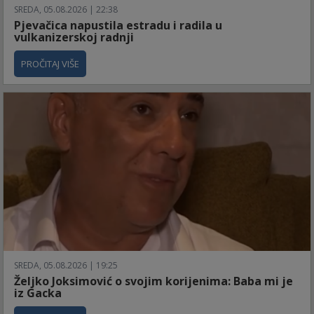
SREDA, 05.08.2026 | 22:38
Pjevačica napustila estradu i radila u
vulkanizerskoj radnji
PROČITAJ VIŠE
SREDA, 05.08.2026 | 19:25
Željko Joksimović o svojim korijenima: Baba mi je
iz Gacka