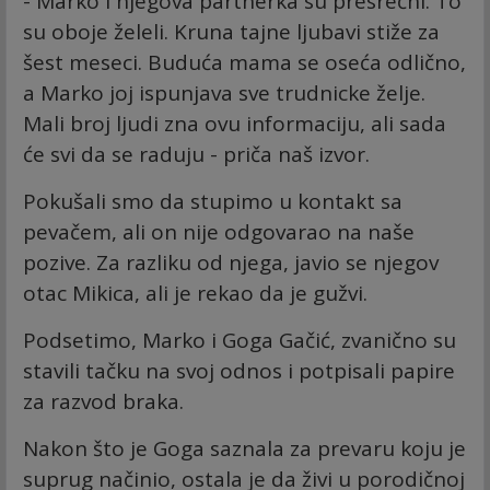
- Marko i njegova partnerka su presrećni. To
su oboje želeli. Kruna tajne ljubavi stiže za
šest meseci. Buduća mama se oseća odlično,
a Marko joj ispunjava sve trudnicke želje.
Mali broj ljudi zna ovu informaciju, ali sada
će svi da se raduju - priča naš izvor.
Pokušali smo da stupimo u kontakt sa
pevačem, ali on nije odgovarao na naše
pozive. Za razliku od njega, javio se njegov
otac Mikica, ali je rekao da je gužvi.
Podsetimo, Marko i Goga Gačić, zvanično su
stavili tačku na svoj odnos i potpisali papire
za razvod braka.
Nakon što je Goga saznala za prevaru koju je
suprug načinio, ostala je da živi u porodičnoj