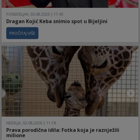
PONEDELJAK, 03.08.2026 | 17:45
Dragan Kojić Keba snimio spot u Bijeljini
PROČITAJ VIŠE
NEDELJA, 02.08.2026 | 11:18
Prava porodična idila: Fotka koja je raznježili
milione