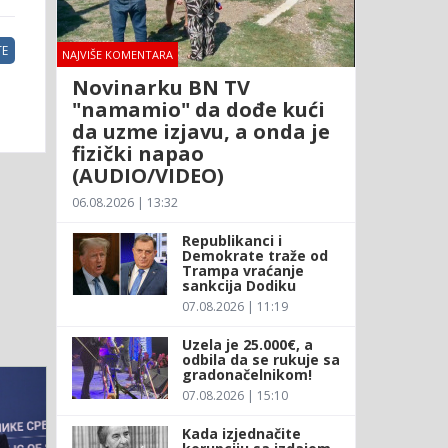
E
NAJVIŠE KOMENTARA
Novinarku BN TV
"namamio" da dođe kući
da uzme izjavu, a onda je
fizički napao
(AUDIO/VIDEO)
06.08.2026 | 13:32
Republikanci i
Demokrate traže od
Trampa vraćanje
sankcija Dodiku
07.08.2026 | 11:19
Uzela je 25.000€, a
odbila da se rukuje sa
gradonačelnikom!
07.08.2026 | 15:10
Kada izjednačite