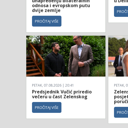
unapređenju bilateralnih
u Deli
odnosa i evropskom putu
dvije zemlje
PROČIT
PROČITAJ VIŠE
PETAK, 07.08.2026 | 20:41
PETAK, 0
Predsjednik Vučić priredio
Zelen
večeru u čast Zelenskog
posjet
poruč
PROČITAJ VIŠE
PROČIT