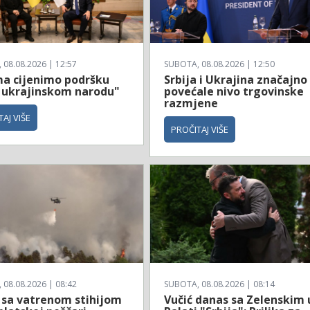
08.08.2026 | 12:57
SUBOTA, 08.08.2026 | 12:50
a cijenimo podršku
Srbija i Ukrajina značajno
e ukrajinskom narodu"
povećale nivo trgovinske
razmjene
AJ VIŠE
PROČITAJ VIŠE
08.08.2026 | 08:42
SUBOTA, 08.08.2026 | 08:14
 sa vatrenom stihijom
Vučić danas sa Zelenskim 