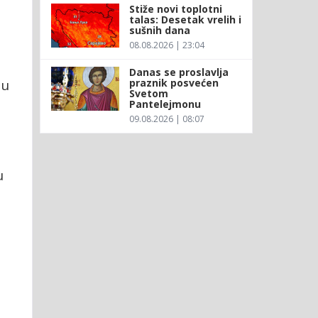
Stiže novi toplotni
talas: Desetak vrelih i
sušnih dana
08.08.2026 | 23:04
Danas se proslavlja
praznik posvećen
 u
Svetom
Pantelejmonu
09.08.2026 | 08:07
u