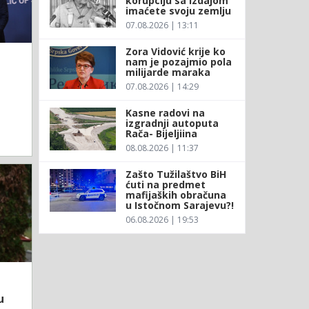
korupciju sa izdajom
imaćete svoju zemlju
07.08.2026 | 13:11
Zora Vidović krije ko
nam je pozajmio pola
milijarde maraka
07.08.2026 | 14:29
Kasne radovi na
izgradnji autoputa
Rača- Bijeljiina
08.08.2026 | 11:37
Zašto Tužilaštvo BiH
ćuti na predmet
mafijaških obračuna
u Istočnom Sarajevu?!
06.08.2026 | 19:53
u