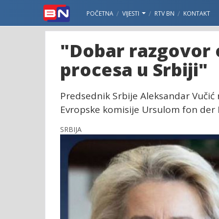
POČETNA
VIJESTI
RTV BN
KONTAKT
"Dobar razgovor
procesa u Srbiji"
Predsednik Srbije Aleksandar Vuči
Evropske komisije Ursulom fon der 
SRBIJA