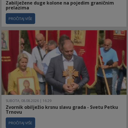
Zabilježene duge kolone na pojedim graničnim
prelazima
PROČITAJ VIŠE
SUBOTA, 08.08.2026 | 16:29
Zvornik obilježio krsnu slavu grada - Svetu Petku
Trnovu
PROČITAJ VIŠE