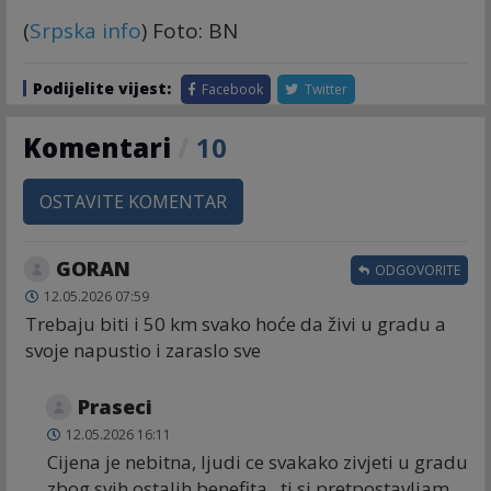
(
Srpska info
) Foto: BN
Podijelite vijest:
Facebook
Twitter
Komentari
/
10
OSTAVITE KOMENTAR
GORAN
ODGOVORITE
12.05.2026 07:59
Trebaju biti i 50 km svako hoće da živi u gradu a
svoje napustio i zaraslo sve
Praseci
12.05.2026 16:11
Cijena je nebitna, ljudi ce svakako zivjeti u gradu
zbog svih ostalih benefita.. ti si pretpostavljam