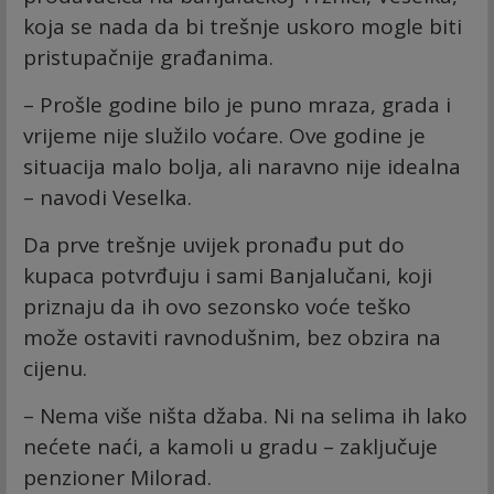
koja se nada da bi trešnje uskoro mogle biti
pristupačnije građanima.
– Prošle godine bilo je puno mraza, grada i
vrijeme nije služilo voćare. Ove godine je
situacija malo bolja, ali naravno nije idealna
– navodi Veselka.
Da prve trešnje uvijek pronađu put do
kupaca potvrđuju i sami Banjalučani, koji
priznaju da ih ovo sezonsko voće teško
može ostaviti ravnodušnim, bez obzira na
cijenu.
– Nema više ništa džaba. Ni na selima ih lako
nećete naći, a kamoli u gradu – zaključuje
penzioner Milorad.