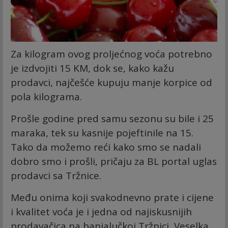
Za kilogram ovog proljećnog voća potrebno
je izdvojiti 15 KM, dok se, kako kažu
prodavci, najčešće kupuju manje korpice od
pola kilograma.
Prošle godine pred samu sezonu su bile i 25
maraka, tek su kasnije pojeftinile na 15.
Tako da možemo reći kako smo se nadali
dobro smo i prošli, pričaju za BL portal uglas
prodavci sa Tržnice.
Među onima koji svakodnevno prate i cijene
i kvalitet voća je i jedna od najiskusnijih
prodavačica na banjalučkoj Tržnici, Veselka,