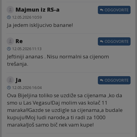
Majmun iz RS-a
ODGOVORITE
12.05.2026 10:59
Ja jedem iskljucivo banane!
Re
ODGOVORITE
12.05.2026 11:13
Jeftiniji ananas . Nisu normalni sa cijenom
trešanja.
Ja
ODGOVORITE
12.05.2026 16:04
Ova Bijeljina toliko se uzdiže sa cijenama ,ko da
smo u Las Vegasu!Daj molim vas kolač 11
maraka!!Gazde se uzdigle sa cijenama,a budale
kupuju!Moj ludi narode,a ti radi za 1000
maraka!Još samo bič nek vam kupe!