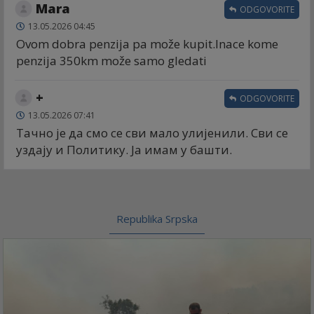
Mara
ODGOVORITE
13.05.2026 04:45
Ovom dobra penzija pa može kupit.Inace kome
penzija 350km može samo gledati
+
ODGOVORITE
13.05.2026 07:41
Тачно је да смо се сви мало улијенили. Сви се
уздају и Политику. Ја имам у башти.
Republika Srpska