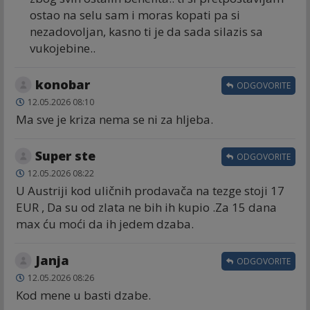
ostao na selu sam i moras kopati pa si
nezadovoljan, kasno ti je da sada silazis sa
vukojebine..
konobar
ODGOVORITE
12.05.2026 08:10
Ma sve je kriza nema se ni za hljeba.
Super ste
ODGOVORITE
12.05.2026 08:22
U Austriji kod uličnih prodavača na tezge stoji 17
EUR , Da su od zlata ne bih ih kupio .Za 15 dana
max ću moći da ih jedem dzaba.
Janja
ODGOVORITE
12.05.2026 08:26
Kod mene u basti dzabe.