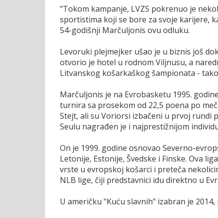
"Tokom kampanje, LVZS pokrenuo je nekoli
sportistima koji se bore za svoje karijere, k
54-godišnji Marčuljonis ovu odluku.
Levoruki plejmejker ušao je u biznis još do
otvorio je hotel u rodnom Viljnusu, a nare
Litvanskog košarkaškog šampionata - tako
Marčuljonis je na Evrobasketu 1995. godine 
turnira sa prosekom od 22,5 poena po meču
Stejt, ali su Voriorsi izbačeni u prvoj rundi
Seulu nagrađen je i najprestižnijom indivi
On je 1999. godine osnovao Severno-evropsku
Letonije, Estonije, Švedske i Finske. Ova li
vrste u evropskoj košarci i preteča nekolici
NLB lige, čiji predstavnici idu direktno u Ev
U američku "Kuću slavnih" izabran je 2014, n