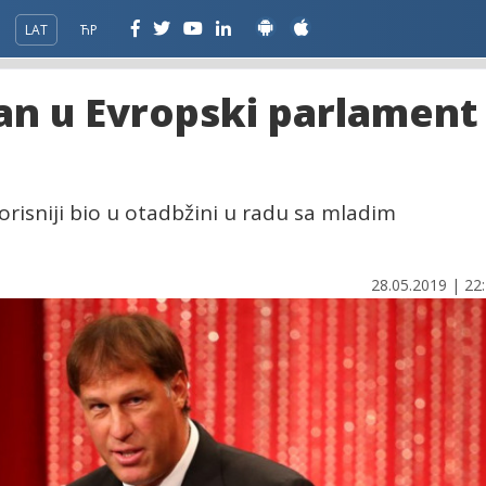
LAT
ЋР
an u Evropski parlament 
risniji bio u otadbžini u radu sa mladim
28.05.2019 | 22