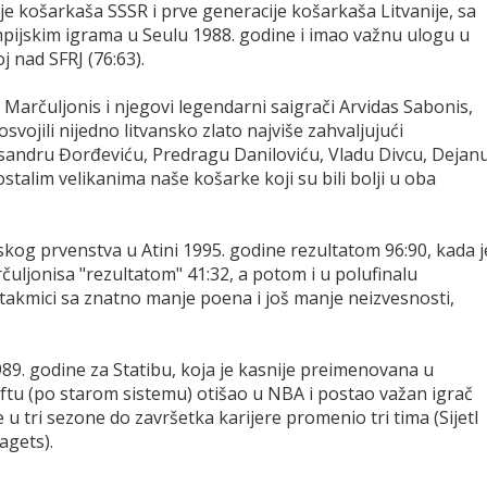
ije košarkaša SSSR i prve generacije košarkaša Litvanije, sa
mpijskim igrama u Seulu 1988. godine i imao važnu ulogu u
j nad SFRJ (76:63).
arčuljonis i njegovi legendarni saigrači Arvidas Sabonis,
svojili nijedno litvansko zlato najviše zahvaljujući
ksandru Đorđeviću, Predragu Daniloviću, Vladu Divcu, Dejan
ostalim velikanima naše košarke koji su bili bolji u oba
pskog prvenstva u Atini 1995. godine rezultatom 96:90, kada j
uljonisa "rezultatom" 41:32, a potom i u polufinalu
 utakmici sa znatno manje poena i još manje neizvesnosti,
89. godine za Statibu, koja je kasnije preimenovana u
aftu (po starom sistemu) otišao u NBA i postao važan igrač
u tri sezone do završetka karijere promenio tri tima (Sijetl
agets).