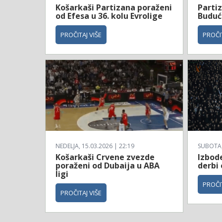
Košarkaši Partizana poraženi
Parti
od Efesa u 36. kolu Evrolige
Budućn
PROČITAJ VIŠE
PROČIT
NEDELJA, 15.03.2026 | 22:19
SUBOTA, 
Košarkaši Crvene zvezde
Izbod
poraženi od Dubaija u ABA
derbi
ligi
PROČIT
PROČITAJ VIŠE