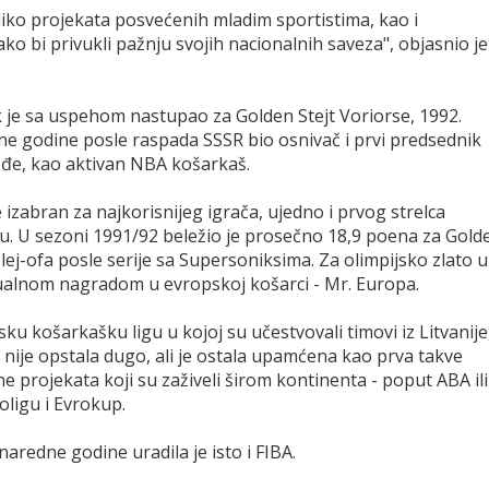
ko projekata posvećenih mladim sportistima, kao i
ako bi privukli pažnju svojih nacionalnih saveza", objasnio je
k je sa uspehom nastupao za Golden Stejt Voriorse, 1992.
dne godine posle raspada SSSR bio osnivač i prvi predsednik
đe, kao aktivan NBA košarkaš.
izabran za najkorisnijeg igrača, ujedno i prvog strelca
. U sezoni 1991/92 beležio je prosečno 18,9 poena za Gold
 plej-ofa posle serije sa Supersoniksima. Za olimpijsko zlato u
dualnom nagradom u evropskoj košarci - Mr. Europa.
 košarkašku ligu u kojoj su učestvovali timovi iz Litvanije
ga nije opstala dugo, ali je ostala upamćena kao prva takve
ne projekata koji su zaživeli širom kontinenta - poput ABA ili
roligu i Evrokup.
aredne godine uradila je isto i FIBA.