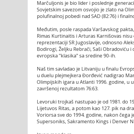
Marčuljonis je bio lider i poslednje generac
Sovjetskim savezom osvojio je zlato na Oli
polufinalnoj pobedi nad SAD (82:76) i finalno
Međutim, posle raspada Varšavskog pakta, M
Rimas Kurtinaitis i Arturas Karnišovas nisu o
reprezentaciji SR Jugoslavije, odnosno Ale
Bodirogi, Željku Rebrači, Saši Obradoviću i 
evropska "klasika" sa sredine 90-ih.
Naš tim savladao je Litvaniju u finalu Evro
u duelu plejmejkera Đorđević nadigrao Marč
Olimpijskih igara u Atlanti 1996. godine, u
završenoj rezultatom 76:63.
Levoruki trojkaš nastupao je od 1981. do 19
Lijetuvos Ritas, a potom kao 127. pik na dr
Voriorsa sve do 1994. godine, nakon čega je 
Supersoniks, Sakramento Kings i Denver N