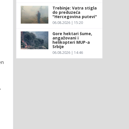
Trebinje: Vatra stigla
do preduzeća
"Hercegovina putevi"
06.08.2026 | 15:20
Gore hektari šume,
angažovani i
helikopteri MUP-a
Srbije
06.08.2026 | 14:46
en
,