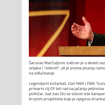
Šarunas Marčuljonis izabran je u deveti sa
seljaka i "zelenih", ali je prema pisanju ta
na odlučivanje.
Legendarni košarkaš, član NBA i FIBA "kuće
primarni cilj EP biti rad na jačanju jedinstv
političar, baš kao što se tokom iste kampanj
brojnim projektima koje je njegova stran