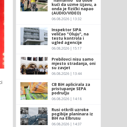
"namamio" da dođe
kući da uzme izjavu, a
onda je fizički napao
(AUDIO/VIDEO)
06.08.2026 | 13:32
Inspektor SIPA
veličao "Oluju", na
testu kontrola i
ugled agencije
06.08.2026 | 15:17
Prebilovci nisu samo
mjesto stradanja, oni
su zavjet
06.08.2026 | 13:44
ci
CB BiH aplicirala za
pristupanje SEPA
području
06.08.2026 | 14:18
Rusi otkrili uzroke
pogibije planinara iz
BiH na Elbrusu
06.08.2026 | 14:37