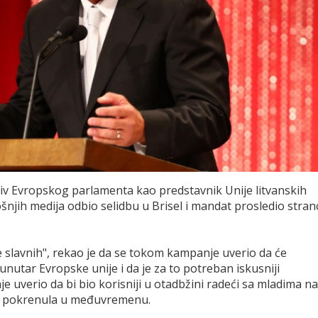
ziv Evropskog parlamenta kao predstavnik Unije litvanskih
mošnjih medija odbio selidbu u Brisel i mandat prosledio stran
 slavnih", rekao je da se tokom kampanje uverio da će
a unutar Evropske unije i da je za to potreban iskusniji
e uverio da bi bio korisniji u otadbžini radeći sa mladima na
ka pokrenula u međuvremenu.