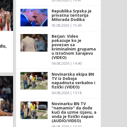
03.08.2026 | 10:47
Republika Srpska je
privatna teritorija
Milorada Dodika
05.08.2026 | 15:49
Berjan: Video
pokazuje ko je
povezan sa
du,
kriminalnim grupama
u Istočnom Sarajevu
(VIDEO)
04.08.2026 | 14:40
Novinarska ekipa BN
TV iz Doboja
napadnuta verbalno i
fizički (VIDEO)
04.08.2026 | 13:18
Novinarku BN TV
"namamio" da dođe
kući da uzme izjavu, a
onda je fizički napao
(AUDIO/VIDEO)
06.08.2026 | 13:32