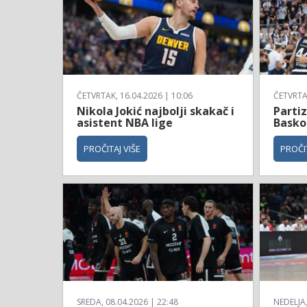
ČETVRTAK, 16.04.2026 | 10:06
ČETVRTAK
Nikola Jokić najbolji skakač i
Parti
asistent NBA lige
Basko
PROČITAJ VIŠE
PROČIT
SREDA, 08.04.2026 | 22:48
NEDELJA,