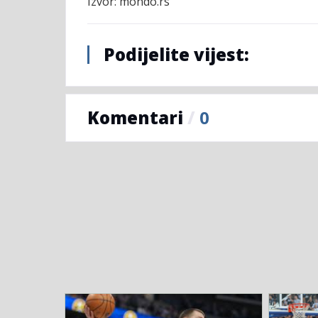
Izvor: mondo.rs
Podijelite vijest:
Komentari
/
0