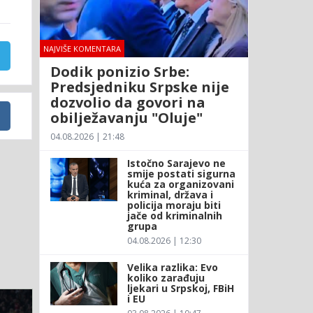
NAJVIŠE KOMENTARA
Dodik ponizio Srbe:
Predsjedniku Srpske nije
dozvolio da govori na
obilježavanju "Oluje"
04.08.2026 | 21:48
Istočno Sarajevo ne
smije postati sigurna
kuća za organizovani
kriminal, država i
policija moraju biti
jače od kriminalnih
grupa
04.08.2026 | 12:30
Velika razlika: Evo
koliko zarađuju
ljekari u Srpskoj, FBiH
i EU