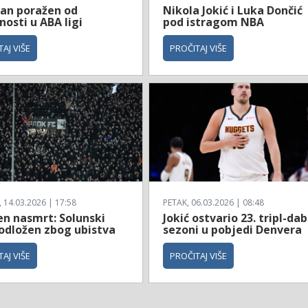
zan poražen od
Nikola Jokić i Luka Dončić
osti u ABA ligi
pod istragom NBA
AJ VIŠE
PROČITAJ VIŠE
14.03.2026 | 17:58
PETAK, 06.03.2026 | 08:48
en nasmrt: Solunski
Jokić ostvario 23. tripl-dab
 odložen zbog ubistva
sezoni u pobjedi Denvera
AJ VIŠE
PROČITAJ VIŠE