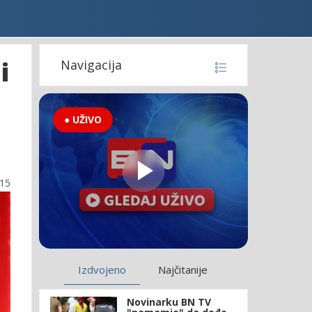
i
Navigacija
● UŽIVO
:15
Izdvojeno
Najčitanije
Novinarku BN TV