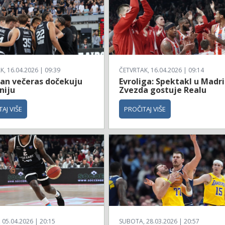
, 16.04.2026 | 09:39
ČETVRTAK, 16.04.2026 | 09:14
zan večeras dočekuju
Evroliga: Spektakl u Madri
niju
Zvezda gostuje Realu
AJ VIŠE
PROČITAJ VIŠE
 05.04.2026 | 20:15
SUBOTA, 28.03.2026 | 20:57