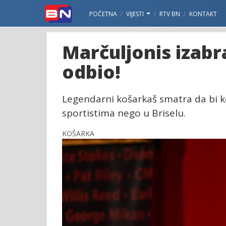
POČETNA
VIJESTI
RTV BN
KONTAKT
Marčuljonis izabr
odbio!
Legendarni košarkaš smatra da bi ko
sportistima nego u Briselu.
KOŠARKA