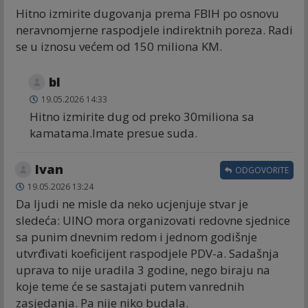
Hitno izmirite dugovanja prema FBIH po osnovu
neravnomjerne raspodjele indirektnih poreza. Radi
se u iznosu većem od 150 miliona KM.
bl
19.05.2026 14:33
Hitno izmirite dug od preko 30miliona sa
kamatama.Imate presue suda.
Ivan
ODGOVORITE
19.05.2026 13:24
Da ljudi ne misle da neko ucjenjuje stvar je
sledeća: UINO mora organizovati redovne sjednice
sa punim dnevnim redom i jednom godišnje
utvrđivati koeficijent raspodjele PDV-a. Sadašnja
uprava to nije uradila 3 godine, nego biraju na
koje teme će se sastajati putem vanrednih
zasjedanja. Pa nije niko budala.