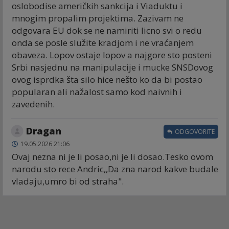
oslobodise američkih sankcija i Viaduktu i
mnogim propalim projektima. Zazivam ne
odgovara EU dok se ne namiriti licno svi o redu
onda se posle služite kradjom i ne vraćanjem
obaveza. Lopov ostaje lopov a najgore sto posteni
Srbi nasjednu na manipulacije i mucke SNSDovog
ovog isprdka šta silo hice nešto ko da bi postao
popularan ali nažalost samo kod naivnih i
zavedenih.
Dragan
ODGOVORITE
19.05.2026 21:06
Ovaj nezna ni je li posao,ni je li dosao.Tesko ovom
narodu sto rece Andric,,Da zna narod kakve budale
vladaju,umro bi od straha".