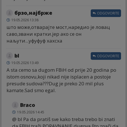
брзо,најбрже
ODGOVORITE
19.05.2026 13:38
што може,отварајте мост,наредио је ловац
саво,звани кратки.јер ако се он
наљути...уфуфуф хахсха
bl
ODGOVORITE
19.05.2026 13:49
A sta cemo sa dugom FBiH od prije 20 godina po
istom osnovu,koji nikad nije isplacen a postoje
presude sudova???Dug je preko 20 mil plus
kamate.Sad smo egal.
Braco
19.05.2026 14:45
@ bl Pa da pratiš sve kako treba trebo bi znati
da FBIH traži PORAVNANJE dugova što znači da