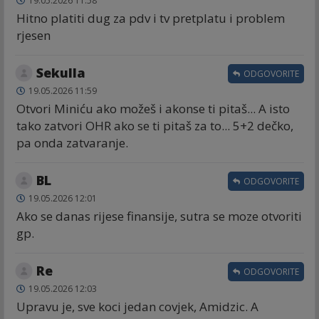
19.05.2026 11:58
Hitno platiti dug za pdv i tv pretplatu i problem
rjesen
Sekulla
ODGOVORITE
19.05.2026 11:59
Otvori Miniću ako možeš i akonse ti pitaš... A isto
tako zatvori OHR ako se ti pitaš za to... 5+2 dečko,
pa onda zatvaranje.
BL
ODGOVORITE
19.05.2026 12:01
Ako se danas rijese finansije, sutra se moze otvoriti
gp.
Re
ODGOVORITE
19.05.2026 12:03
Upravu je, sve koci jedan covjek, Amidzic. A