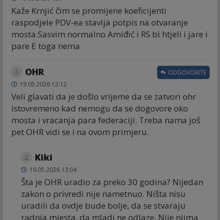
Kaže Krnjić čim se promijene koeficijenti
raspodjele PDV-ea stavlja potpis na otvaranje
mosta.Sasvim normalno Amiđić i RS bi htjeli i jare i
pare E toga nema
OHR
ODGOVORITE
19.05.2026 12:12
Veli glavati da je došlo vrijeme da se zatvori ohr
istovremeno kad nemogu da se dogovore oko
mosta i vracanja para federaciji. Treba nama još
pet OHR vidi se i na ovom primjeru.
Kiki
19.05.2026 13:04
Šta je OHR uradio za preko 30 godina? Nijedan
zakon o privredi nije nametnuo. Ništa nisu
uradili da ovdje bude bolje, da se stvaraju
radnja mjesta, da mladi ne odlaze. Nije njima