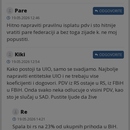
Pare
ODGOVORITE
19.05.2026 12:46
Hitno napraviti pravilnu isplatu pdv i sto hitnije
vratiti pare federaciji a bez toga zijade k. ne moj
popustiti.
Kiki
ODGOVORITE
19.05.2026 12:54
Kako postoji ta UIO, samo se svadjamo. Najbolje
napraviti entitetske UIO i ne trebaju vise
koeficijenti i dogovori. PDV iz RS ostaje u RS, iz FBiH
u FBiH. Onda svako neka odlucuje o visini PDV, kao
sto je slučaj u SAD. Pustite ljude da žive
Re
19.05.2026 14:21
Spala bi rs na 23% od ukupnih prihoda u BiH.