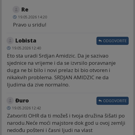
Re
19.05.2026 14:20
Pravo u sridu!
Lobista
ODGOVORITE
19.05.2026 12:40
Eto sta uradi Srdjan Amidzic. Da je sazivao
sjednice na vrijeme i da se izvrsilo poravnanje
duga ne bi bilo i novi prelaz bi bio otvoren i
nikakvih problema. SRDJAN AMIDZIC ne da
ljudima da zive normalno.
Đuro
ODGOVORITE
19.05.2026 12:42
Zatvoriti OHR da ti možeš i tvoja družina šišati po
narodu.Neće moći majstore dok god u ovoj zemlji
nedođu pošteni i časni ljudi na vlast