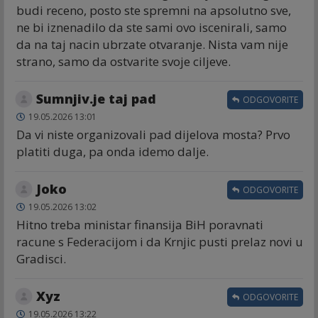
budi receno, posto ste spremni na apsolutno sve,
ne bi iznenadilo da ste sami ovo iscenirali, samo
da na taj nacin ubrzate otvaranje. Nista vam nije
strano, samo da ostvarite svoje ciljeve.
Sumnjiv.je taj pad
ODGOVORITE
19.05.2026 13:01
Da vi niste organizovali pad dijelova mosta? Prvo
platiti duga, pa onda idemo dalje.
Joko
ODGOVORITE
19.05.2026 13:02
Hitno treba ministar finansija BiH poravnati
racune s Federacijom i da Krnjic pusti prelaz novi u
Gradisci.
Xyz
ODGOVORITE
19.05.2026 13:22