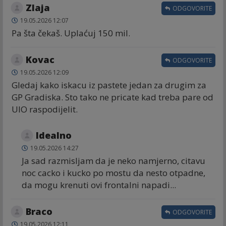
Zlaja
ODGOVORITE
19.05.2026 12:07
Pa šta čekaš. Uplaćuj 150 mil.
Kovac
ODGOVORITE
19.05.2026 12:09
Gledaj kako iskacu iz pastete jedan za drugim za
GP Gradiska. Sto tako ne pricate kad treba pare od
UIO raspodijelit.
Idealno
19.05.2026 14:27
Ja sad razmisljam da je neko namjerno, citavu
noc cacko i kucko po mostu da nesto otpadne,
da mogu krenuti ovi frontalni napadi...
Braco
ODGOVORITE
19.05.2026 12:11