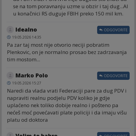
se na tom poravnanju uzme u obzir i taj dug...Al
u konačnici RS duguje FBIH preko 150 mil km.
Idealno
ODGOVORITE
19.05.2026 14:35
Pa zar taj most nije otvorio neciji pobratim
Plenkovic, on je normalno prosao bez zadrzavanja
tim mostom...
Marko Polo
ODGOVORITE
19.05.2026 15:27
Naredi da vlada vrati Federaciji pare za dug PDV i
napraviti realnu podjelu PDV koliko je gdje
uplaćeno nek toliko dobije realno i pošteno pa
nećeš moć povećavati plate policiji i da imaju višu
platu od doktora
Volim te bahro