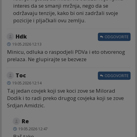
interes da se smanji mržnja, nego da se
održavaju tenzije, kako bi oni zadržali svoje
pozicije i pljačkali ovu zemlju.
Hdk
ODGOVORITE
19.05.2026 12:13
Minicu, odluka o raspodjeli PDVa i eto otvorenog
prelaza. Ne glupirajte se bezveze
Toc
ODGOVORITE
19.05.2026 12:14
Taj jedan covjek koji sve koci zove se Milorad
Dodik i to radi preko drugog covjeka koji se zove
Srdjan Amidzic.
Re
19.05.2026 12:47
Baš tako