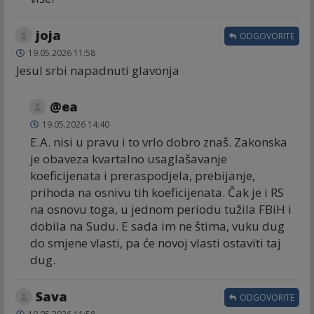
joja
ODGOVORITE
19.05.2026 11:58
Jesul srbi napadnuti glavonja
@ea
19.05.2026 14:40
E.A. nisi u pravu i to vrlo dobro znaš. Zakonska
je obaveza kvartalno usaglašavanje
koeficijenata i preraspodjela, prebijanje,
prihoda na osnivu tih koeficijenata. Čak je i RS
na osnovu toga, u jednom periodu tužila FBiH i
dobila na Sudu. E sada im ne štima, vuku dug
do smjene vlasti, pa će novoj vlasti ostaviti taj
dug.
Sava
ODGOVORITE