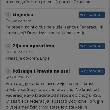
ima megafon i da prenosiš poruke Grbavog
činjenica
ODGOVORITE
19.05.2026 18:50
Pa tebe niko ni ovdje ne sluša, zar će uFederaciji ili
Hrvatskoj? Dupelizac, spusti se na zemlju.
Zijo na aparatima
ODGOVORITE
19.05.2026 19:52
Prelaz je otvoren. Ende.
Poštenje i Pravdu na sto!
ODGOVORITE
19.05.2026 19:58
Vrati dug gospodine nećete vjecno moći krasti
dosta vise. Sto je pravicno pravicno. Ne krasti od
Federacije ako kradete od naroda običnog u RSu.
Mislis treba federacija ispaštati Dodikove i drugih
bivšoj američkih crnolistasa lobiste koji ih