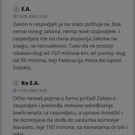
E.A.
19.05.2026 12:58
Zakon o raspodjeli je na snazi poštuje se. Dok
nema novog zakona, nema nove raspodjele. I
raspodjela ide od dana stupanja zakona na
snagu, ne retroaktivno. Tako da ne postoji
nikakav dug od 150 miliona km, ali postoji dug
od 30 miliona, koji Federacija mora da isplati
Srpskoj.
Re E.A.
19.05.2026 16:25
Očito nemaš pojma o čemu pričaš! Zakon o
raspodjeli i predviđa redovno određivanje
koeficienata za raspodjelu, a upravo Amidžić i
ne dozvoljava da dođe do sastanka komisije!
Naravno, nije 150 miliona, sa kamatama će biti i
više!