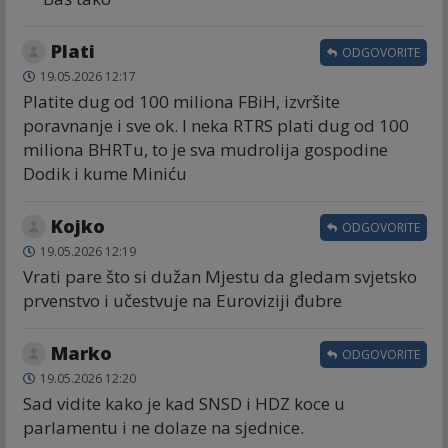
Plati
ODGOVORITE
19.05.2026 12:17
Platite dug od 100 miliona FBiH, izvršite
poravnanje i sve ok. I neka RTRS plati dug od 100
miliona BHRTu, to je sva mudrolija gospodine
Dodik i kume Miniću
Kojko
ODGOVORITE
19.05.2026 12:19
Vrati pare što si dužan Mjestu da gledam svjetsko
prvenstvo i učestvuje na Euroviziji đubre
Marko
ODGOVORITE
19.05.2026 12:20
Sad vidite kako je kad SNSD i HDZ koce u
parlamentu i ne dolaze na sjednice.