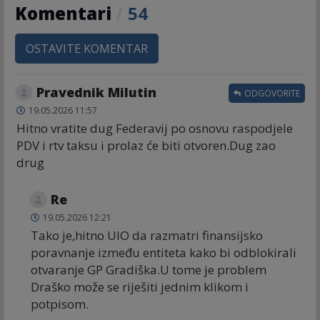
Komentari
/
54
OSTAVITE KOMENTAR
Pravednik Milutin
ODGOVORITE
19.05.2026 11:57
Hitno vratite dug Federavij po osnovu raspodjele
PDV i rtv taksu i prolaz će biti otvoren.Dug zao
drug
Re
19.05.2026 12:21
Tako je,hitno UIO da razmatri finansijsko
poravnanje između entiteta kako bi odblokirali
otvaranje GP Gradiška.U tome je problem
Draško može se riješiti jednim klikom i
potpisom.