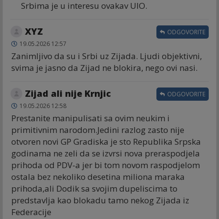
Srbima je u interesu ovakav UIO.
XYZ
ODGOVORITE
19.05.2026 12:57
Zanimljivo da su i Srbi uz Zijada. Ljudi objektivni,
svima je jasno da Zijad ne blokira, nego ovi nasi.
Zijad ali nije Krnjic
ODGOVORITE
19.05.2026 12:58
Prestanite manipulisati sa ovim neukim i
primitivnim narodom.Jedini razlog zasto nije
otvoren novi GP Gradiska je sto Republika Srpska
godinama ne zeli da se izvrsi nova preraspodjela
prihoda od PDV-a jer bi tom novom raspodjelom
ostala bez nekoliko desetina miliona maraka
prihoda,ali Dodik sa svojim dupeliscima to
predstavlja kao blokadu tamo nekog Zijada iz
Federacije