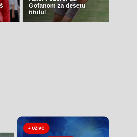
aš
Gofanom za desetu
titulu!
● UŽIVO