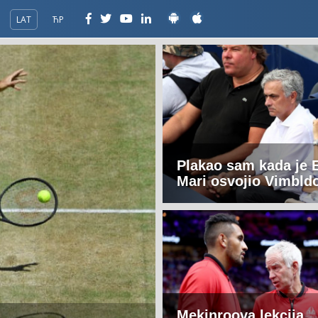
LAT
ЋР
Plakao sam kada je 
Mari osvojio Vimbld
Mekinroova lekcija