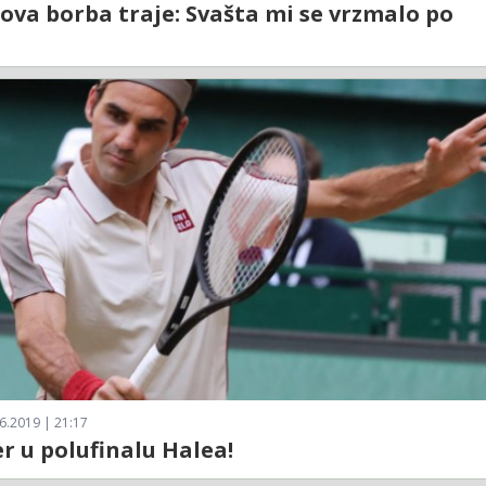
ova borba traje: Svašta mi se vrzmalo po
6.2019 | 21:17
r u polufinalu Halea!