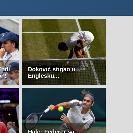
Endi
Đoković stigao u
on!
Englesku...
Hale: Federer sa