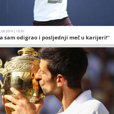
.06.2019 | 10:30
a sam odigrao i posljednji meč u karijeri!''