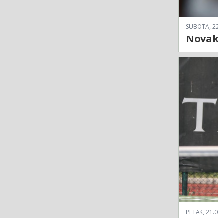
SUBOTA, 22
Novak 
PETAK, 21.0