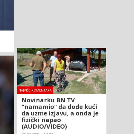
NAJVIŠE KOMENTARA
Novinarku BN TV
"namamio" da dođe kući
da uzme izjavu, a onda je
fizički napao
(AUDIO/VIDEO)