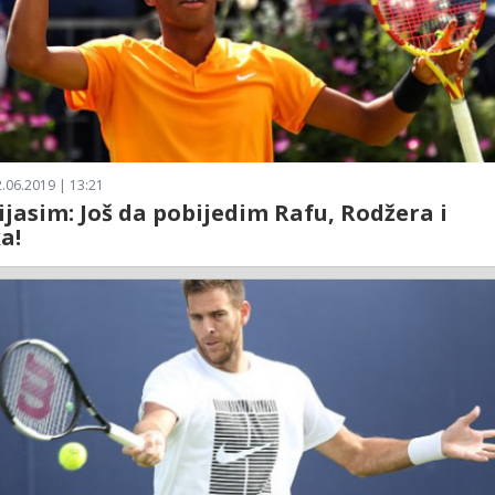
.06.2019 | 13:21
ijasim: Još da pobijedim Rafu, Rodžera i
a!