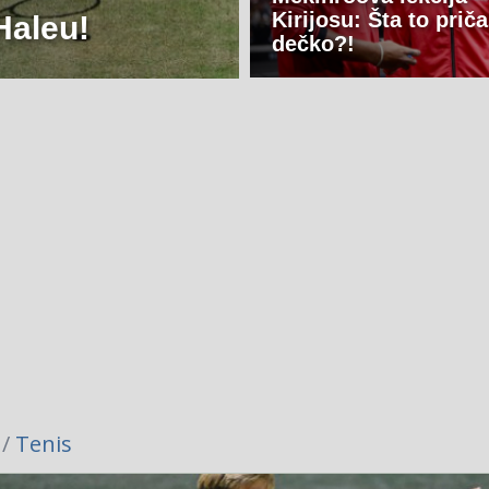
Kirijosu: Šta to prič
Haleu!
dečko?!
 /
Tenis