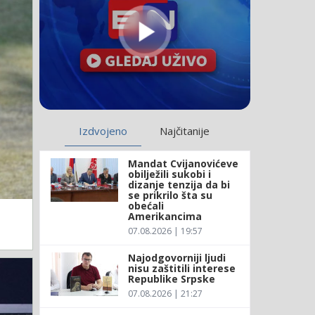
Izdvojeno
Najčitanije
Mandat Cvijanovićeve
obilježili sukobi i
dizanje tenzija da bi
se prikrilo šta su
obećali
Amerikancima
07.08.2026 | 19:57
Najodgovorniji ljudi
nisu zaštitili interese
Republike Srpske
07.08.2026 | 21:27