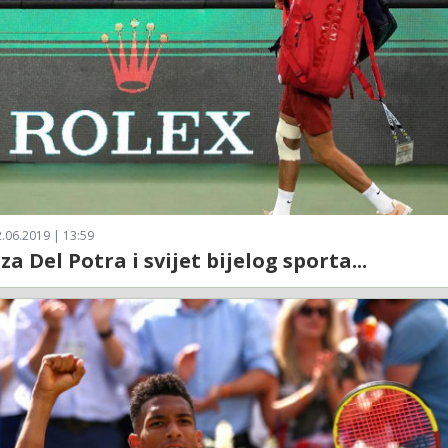
.06.2019 | 13:59
za Del Potra i svijet bijelog sporta...