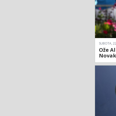
SUBOTA, 22
Ože Al
Novak