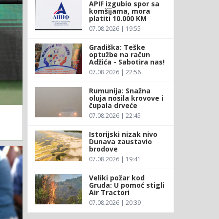
APIF izgubio spor sa
komšijama, mora
platiti 10.000 KM
07.08.2026 | 19:55
Gradiška: Teške
optužbe na račun
Adžića - Sabotira nas!
07.08.2026 | 22:56
Rumunija: Snažna
oluja nosila krovove i
čupala drveće
07.08.2026 | 22:45
Istorijski nizak nivo
Dunava zaustavio
brodove
07.08.2026 | 19:41
Veliki požar kod
Gruda: U pomoć stigli
Air Tractori
07.08.2026 | 20:39