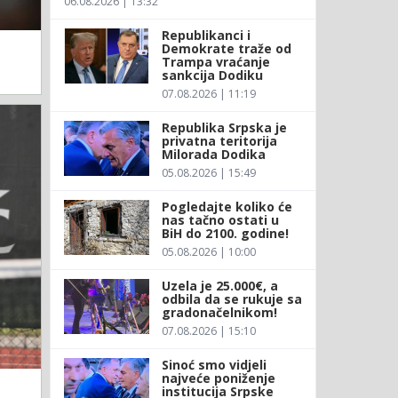
06.08.2026 | 13:32
Republikanci i
Demokrate traže od
Trampa vraćanje
sankcija Dodiku
07.08.2026 | 11:19
Republika Srpska je
privatna teritorija
Milorada Dodika
05.08.2026 | 15:49
Pogledajte koliko će
nas tačno ostati u
BiH do 2100. godine!
05.08.2026 | 10:00
Uzela je 25.000€, a
odbila da se rukuje sa
gradonačelnikom!
07.08.2026 | 15:10
Sinoć smo vidjeli
najveće poniženje
institucija Srpske