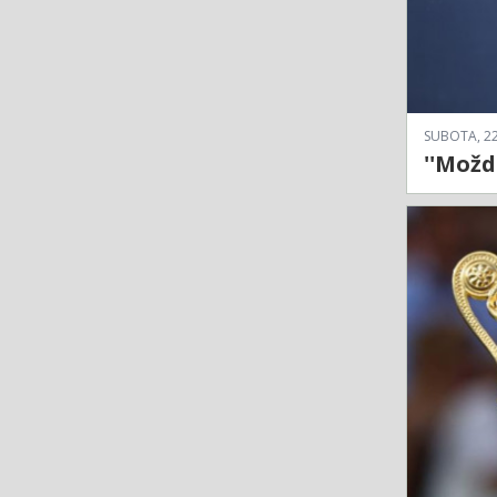
SUBOTA, 22
''Možd