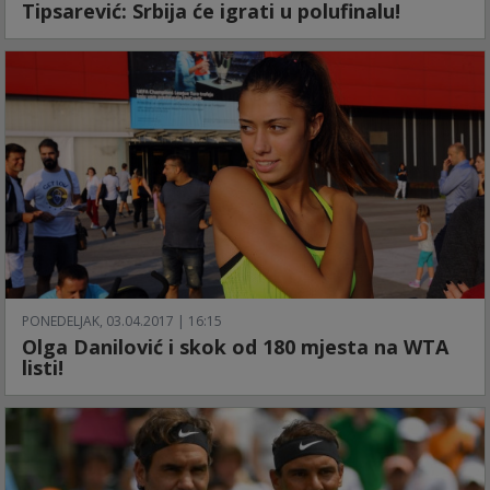
Tipsarević: Srbija će igrati u polufinalu!
PONEDELJAK, 03.04.2017 | 16:15
Olga Danilović i skok od 180 mjesta na WTA
listi!