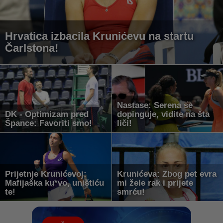
Hrvatica izbacila Krunićevu na startu
Čarlstona!
Nastase: Serena se
DK - Optimizam pred
dopinguje, vidite na šta
Špance: Favoriti smo!
liči!
Prijetnje Krunićevoj:
Krunićeva: Zbog pet evra
Mafijaška ku*vo, uništiću
mi žele rak i prijete
te!
smrću!