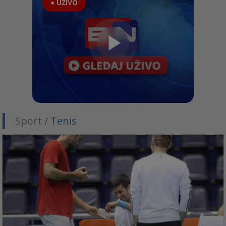
● UŽIVO
Sport /
Tenis