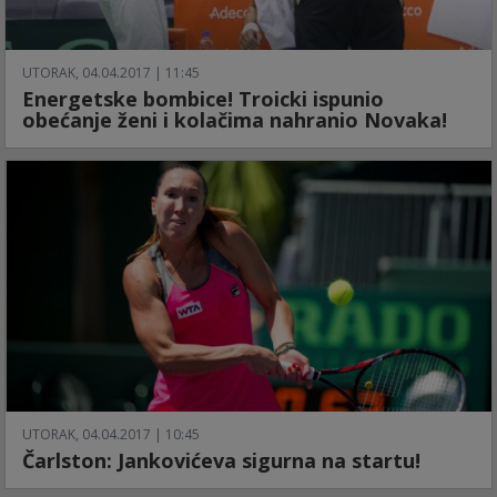
UTORAK, 04.04.2017 | 11:45
Energetske bombice! Troicki ispunio
obećanje ženi i kolačima nahranio Novaka!
UTORAK, 04.04.2017 | 10:45
Čarlston: Jankovićeva sigurna na startu!