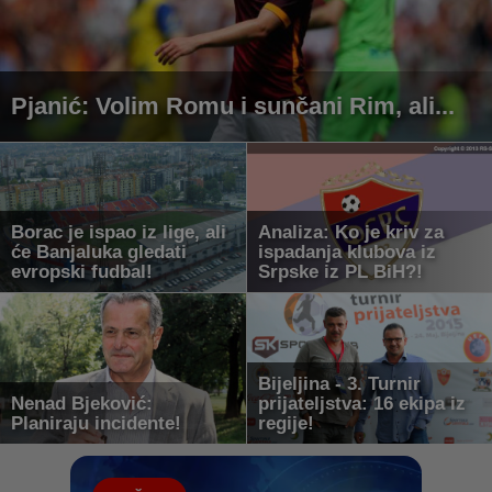
Pjanić: Volim Romu i sunčani Rim, ali...
Borac je ispao iz lige, ali
Analiza: Ko je kriv za
će Banjaluka gledati
ispadanja klubova iz
evropski fudbal!
Srpske iz PL BiH?!
Bijeljina - 3. Turnir
Nenad Bjeković:
prijateljstva: 16 ekipa iz
Planiraju incidente!
regije!