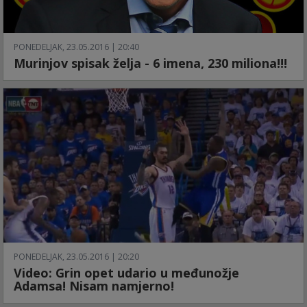
PONEDELJAK, 23.05.2016 | 20:40
Murinjov spisak želja - 6 imena, 230 miliona!!!
PONEDELJAK, 23.05.2016 | 20:20
Video: Grin opet udario u međunožje
Adamsa! Nisam namjerno!