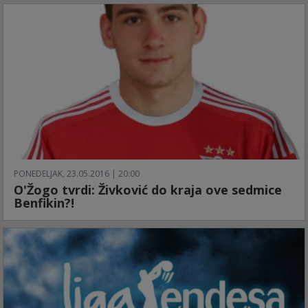
PONEDELJAK, 23.05.2016 | 20:00
O'Žogo tvrdi: Živković do kraja ove sedmice
Benfikin?!