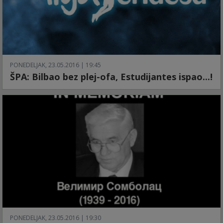
PONEDELJAK, 23.05.2016 | 19:45
ŠPA: Bilbao bez plej-ofa, Estudijantes ispao...!
PONEDELJAK, 23.05.2016 | 19:30