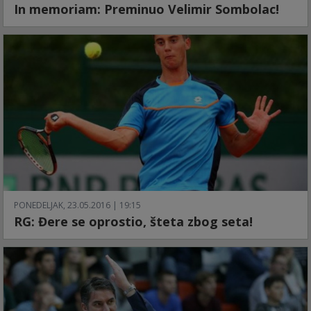
In memoriam: Preminuo Velimir Sombolac!
PONEDELJAK, 23.05.2016 | 19:15
RG: Đere se oprostio, šteta zbog seta!