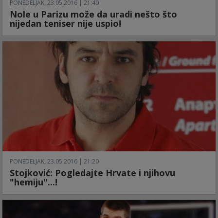
PONEDELJAK, 23.05.2016 | 21:40
Nole u Parizu može da uradi nešto što
nijedan teniser nije uspio!
PONEDELJAK, 23.05.2016 | 21:20
Stojković: Pogledajte Hrvate i njihovu
"hemiju"...!