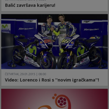
Balić završava karijeru!
ČETVRTAK, 29.01.2015 | 08:00
Video: Lorenco i Rosi s ''novim igračkama''!