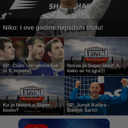
Niko: I ove godine napadam titulu!
SP: Čudo - Hrvatima čak
Noćas je Super-boul! A
ni 5. mjesto!
kako se to igra?!
Ko je favorit u Super-
SP: Junak Katara -
boulu?
Danijel Šarić!