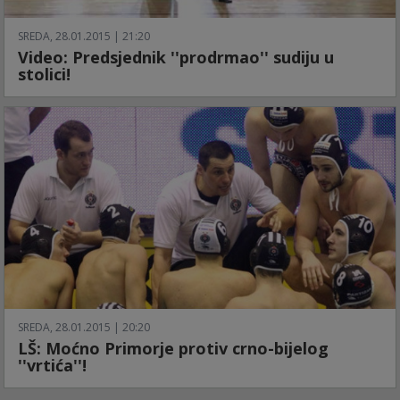
SREDA, 28.01.2015 | 21:20
Video: Predsjednik ''prodrmao'' sudiju u
stolici!
SREDA, 28.01.2015 | 20:20
LŠ: Moćno Primorje protiv crno-bijelog
''vrtića''!