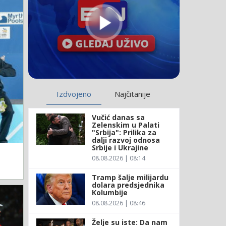
Izdvojeno
Najčitanije
Vučić danas sa
Zelenskim u Palati
"Srbija": Prilika za
dalji razvoj odnosa
Srbije i Ukrajine
08.08.2026 | 08:14
Tramp šalje milijardu
dolara predsjednika
Kolumbije
08.08.2026 | 08:46
Želje su iste: Da nam