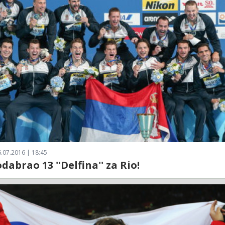
.07.2016 | 18:45
odabrao 13 ''Delfina'' za Rio!