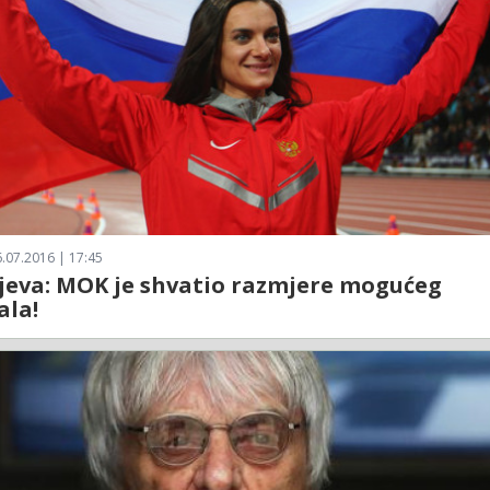
.07.2016 | 17:45
jeva: MOK je shvatio razmjere mogućeg
ala!