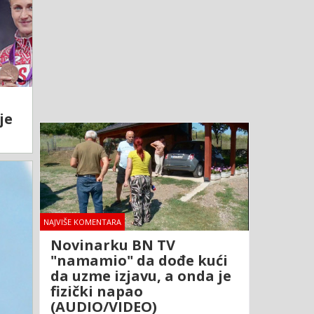
je
NAJVIŠE KOMENTARA
Novinarku BN TV
"namamio" da dođe kući
da uzme izjavu, a onda je
fizički napao
(AUDIO/VIDEO)