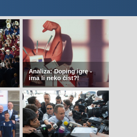
ni
Analiza: Doping igre -
ima li neko čist?!