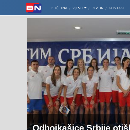
POČETNA
VIJESTI
RTV BN
KONTAKT
Odbojkašice Srbije otišl