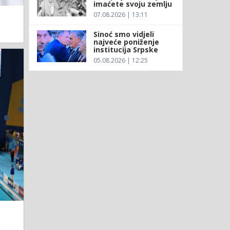
imaćete svoju zemlju
07.08.2026 | 13:11
Sinoć smo vidjeli
najveće poniženje
institucija Srpske
05.08.2026 | 12:25