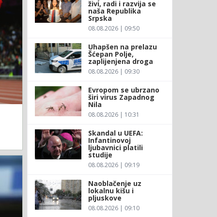
živi, radi i razvija se
naša Republika
Srpska
08.08.2026 | 09:50
Uhapšen na prelazu
Šćepan Polje,
zaplijenjena droga
08.08.2026 | 09:30
Evropom se ubrzano
širi virus Zapadnog
Nila
08.08.2026 | 10:31
Skandal u UEFA:
Infantinovoj
ljubavnici platili
studije
08.08.2026 | 09:19
Naoblačenje uz
lokalnu kišu i
pljuskove
08.08.2026 | 09:10