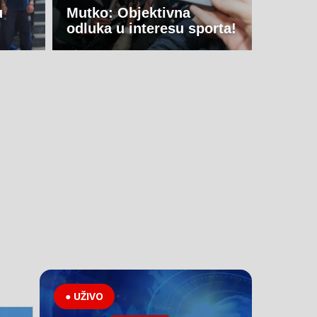
u
Mutko: Objektivna
odluka u interesu sporta!
● UŽIVO