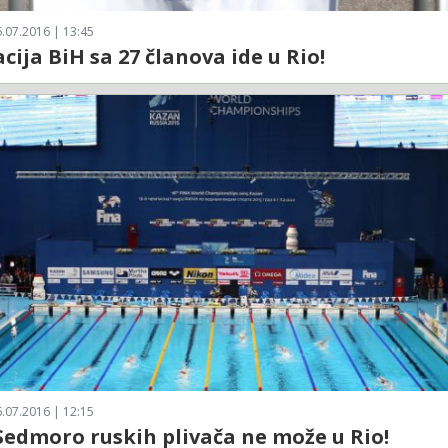
.07.2016 | 13:45
cija BiH sa 27 članova ide u Rio!
.07.2016 | 12:15
Sedmoro ruskih plivača ne može u Rio!