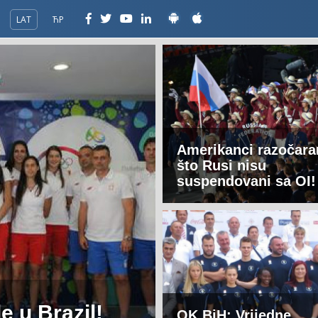
LAT
ЋР
Amerikanci razočara
što Rusi nisu
suspendovani sa OI!
e u Brazil!
OK BiH: Vrijedne