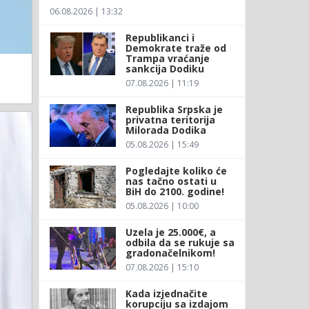
06.08.2026 | 13:32
Republikanci i
Demokrate traže od
Trampa vraćanje
sankcija Dodiku
07.08.2026 | 11:19
Republika Srpska je
privatna teritorija
Milorada Dodika
05.08.2026 | 15:49
Pogledajte koliko će
nas tačno ostati u
BiH do 2100. godine!
05.08.2026 | 10:00
Uzela je 25.000€, a
odbila da se rukuje sa
gradonačelnikom!
07.08.2026 | 15:10
Kada izjednačite
korupciju sa izdajom