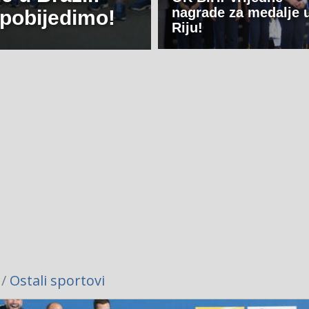
nagrade za medalje 
 pobijedimo!
Riju!
 /
Ostali sportovi