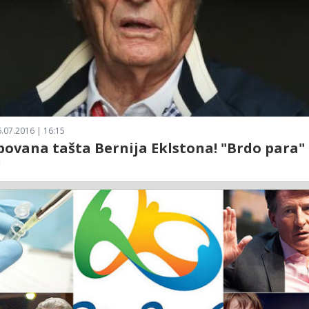
.07.2016 | 16:15
ovana tašta Bernija Eklstona! "Brdo para"
!