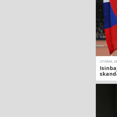
UTORAK, 26
Isinba
skand