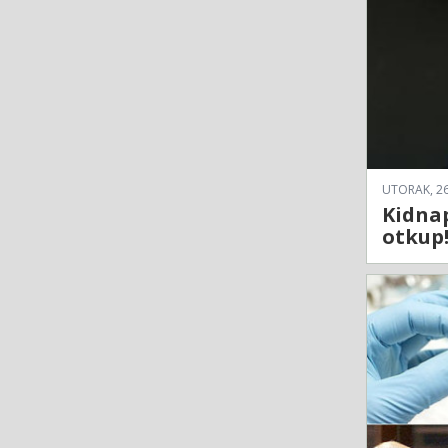
UTORAK, 26
Kidnap
otkup