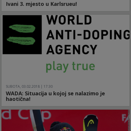
Ivani 3. mjesto u Karlsrueu!
SUBOTA, 03.02.2018 | 17:30
WADA: Situacija u kojoj se nalazimo je
haotična!