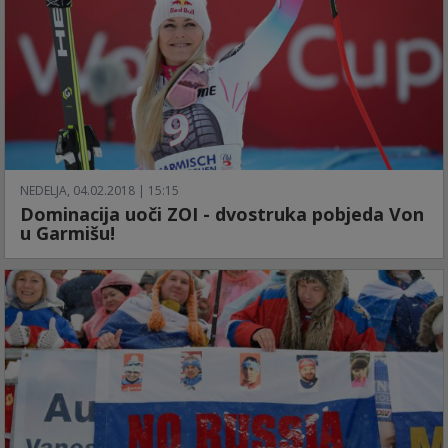
NEDELJA, 04.02.2018 | 15:15
Dominacija uoči ZOI - dvostruka pobjeda Von
u Garmišu!