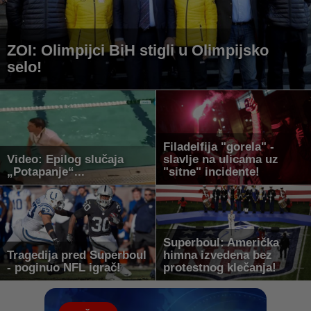
ZOI: Olimpijci BiH stigli u Olimpijsko
selo!
Filadelfija "gorela" -
Video: Epilog slučaja
slavlje na ulicama uz
„Potapanje“...
"sitne" incidente!
Superboul: Američka
Tragedija pred Superboul
himna izvedena bez
- poginuo NFL igrač!
protestnog klečanja!