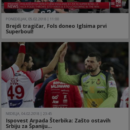
PONEDELJAK, 05.02.2018 | 11:00
Brejdi tragičar, Fols doneo Iglsima prvi
Superboul!
NEDELJA, 04.02.2018 | 23:45
Ispovest Arpada Šterbika: Zašto ostavih
Srbiju za Španiju...