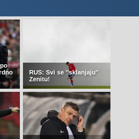
 po
rdno
RUS: Svi se ''sklanjaju''
Zenitu!