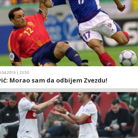
.04.2019 | 23:50
ić: Morao sam da odbijem Zvezdu!