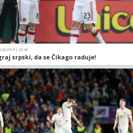
.04.2019 | 23:40
graj srpski, da se Čikago raduje!