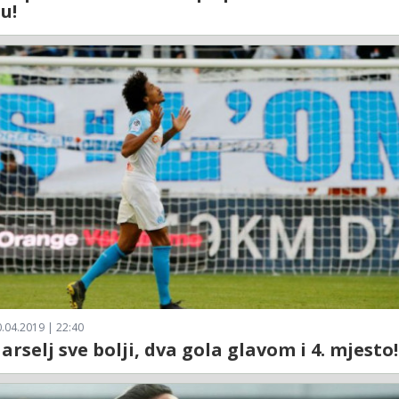
u!
.04.2019 | 22:40
arselj sve bolji, dva gola glavom i 4. mjesto!