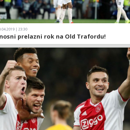
.04.2019 | 23:30
osni prelazni rok na Old Trafordu!