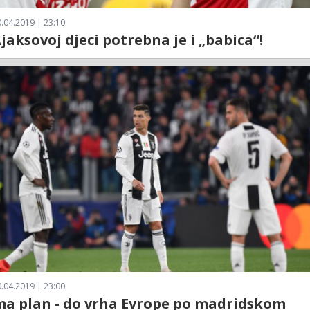
.04.2019 | 23:10
jaksovoj djeci potrebna je i „babica“!
.04.2019 | 23:00
ma plan - do vrha Evrope po madridskom