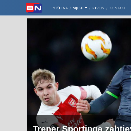
POČETNA
VIJESTI
RTV BN
KONTAKT
Trener Sportinga zahtje