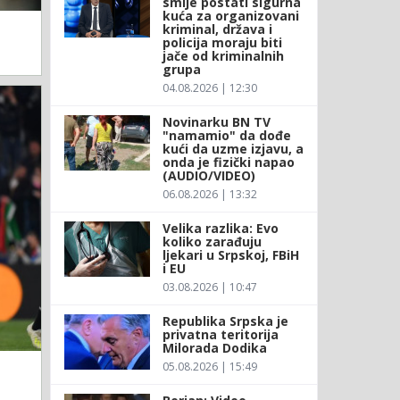
smije postati sigurna
kuća za organizovani
kriminal, država i
policija moraju biti
jače od kriminalnih
grupa
04.08.2026 | 12:30
Novinarku BN TV
"namamio" da dođe
kući da uzme izjavu, a
onda je fizički napao
(AUDIO/VIDEO)
06.08.2026 | 13:32
Velika razlika: Evo
koliko zarađuju
ljekari u Srpskoj, FBiH
i EU
03.08.2026 | 10:47
Republika Srpska je
privatna teritorija
Milorada Dodika
05.08.2026 | 15:49