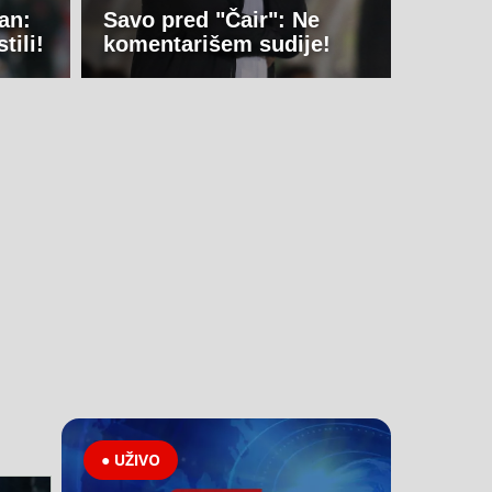
an:
Savo pred "Čair": Ne
tili!
komentarišem sudije!
● UŽIVO