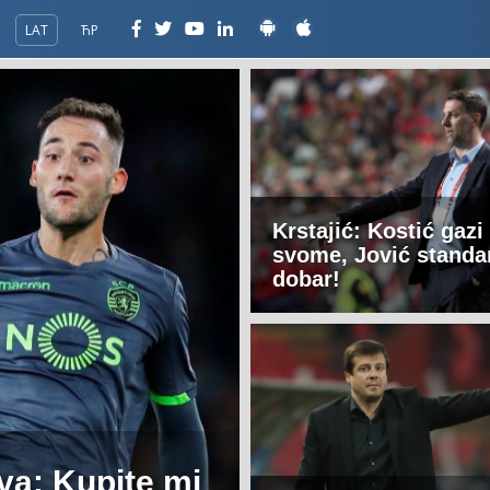
LAT
ЋР
Krstajić: Kostić gazi
svome, Jović standa
dobar!
va: Kupite mi