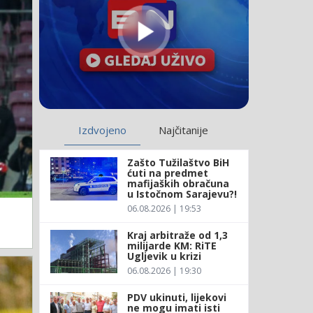
Izdvojeno
Najčitanije
Zašto Tužilaštvo BiH
ćuti na predmet
mafijaških obračuna
u Istočnom Sarajevu?!
06.08.2026 | 19:53
Kraj arbitraže od 1,3
milijarde KM: RiTE
Ugljevik u krizi
06.08.2026 | 19:30
PDV ukinuti, lijekovi
ne mogu imati isti