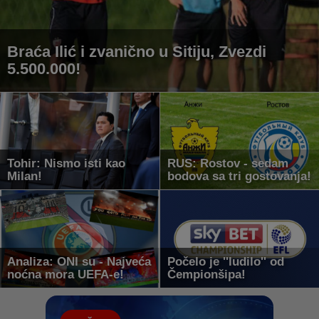
Braća Ilić i zvanično u Sitiju, Zvezdi
5.500.000!
Tohir: Nismo isti kao
RUS: Rostov - sedam
Milan!
bodova sa tri gostovanja!
Analiza: ONI su - Najveća
Počelo je ''ludilo'' od
noćna mora UEFA-e!
Čempionšipa!