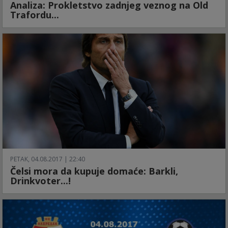
Analiza: Prokletstvo zadnjeg veznog na Old
Trafordu...
PETAK, 04.08.2017 | 22:40
Čelsi mora da kupuje domaće: Barkli,
Drinkvoter...!