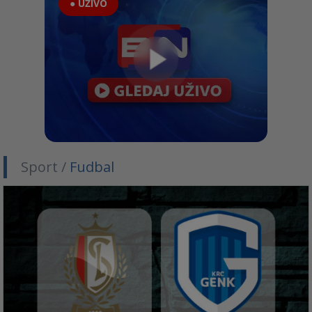
● UŽIVO
Sport /
Fudbal