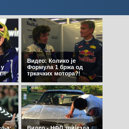
Видео: Колико је
 у
Формула 1 бржа од
''!
тркачких мотора?!
еља:
Видео - НФЛ звијезда