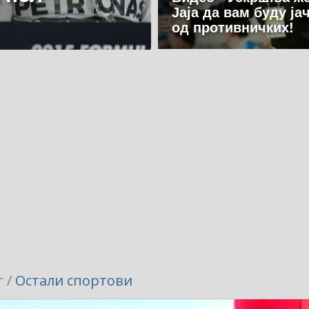
Јаја да вам буду ја
од противничких!
 /
Остали спортови