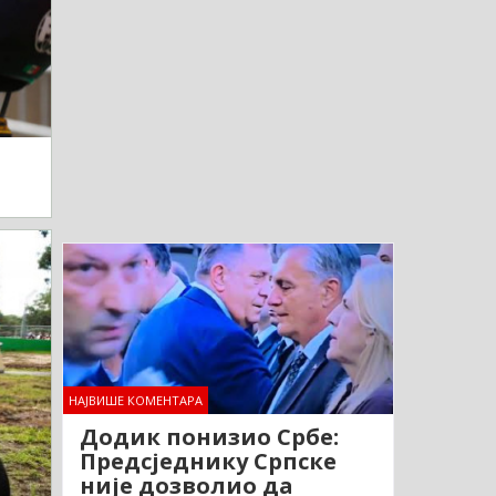
НАЈВИШЕ КОМЕНТАРА
Додик понизио Србе:
Предсједнику Српске
није дозволио да