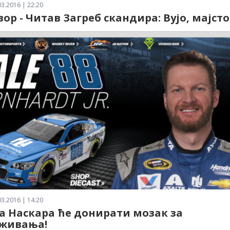
3.2016 | 22:20
вор - Читав Загреб скандира: Вујо, мајсто
3.2016 | 14:20
а Наскара ће донирати мозак за
живања!