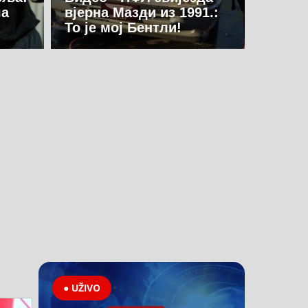
ча
вјерна Мазди из 1991.:
То је мој Бентли!
● UŽIVO