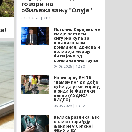
говори на
обиљежавању "Олује"
04.08.2026 | 21:48
а!
Источно Сарајево не
смије постати
сигурна кућа за
организовани
криминал, држава и
полиција морају
бити јаче од
криминалних група
04.08.2026 | 12:30
Новинарку БН ТВ
"намамио" да дође
кући да узме изјаву,
а онда је физички
напао (АУДИО/
ВИДЕО)
06.08.2026 | 13:32
Велика разлика: Ево
колико зарађују
љекари у Српској,
ФБиХ и ЕУ