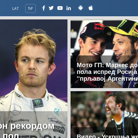
LAT
ЋР
Мото ГП: Маркес до
пола испред Росија
''прљавој Аргентини
он рекордом
 пол
Видео - Ускршња ж