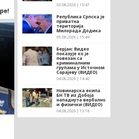
03.08.2026 | 10:47
ре!
Република Српска је
приватна
територија
Милорада Додика
05.08.2026 | 15:49
Берјан: Видео
показује ко је
повезан са
криминалним
групама у Источном
Сарајеву (ВИДЕО)
04.08.2026 | 14:40
Новинарска екипа
БН ТВ из Добоја
нападнута вербално
и физички (ВИДЕО)
04.08.2026 | 13:18