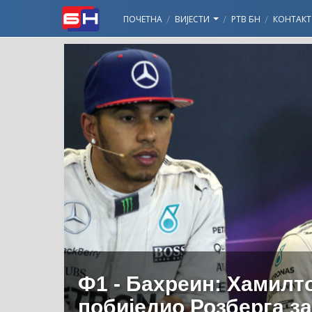
ПОЧЕТНА
ВИЈЕСТИ
РТВ БН
КОНТАКТ
Ф1 - Бахреин: Хамилт
побиједио Розберга за