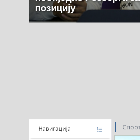
позицију
Спорт
Навигација