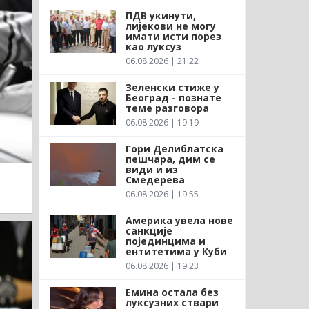
ПДВ укинути,
лијекови не могу
имати исти порез
као луксуз
06.08.2026 | 21:22
Зеленски стиже у
Београд - познате
теме разговора
06.08.2026 | 19:19
Гори Делиблатска
пешчара, дим се
види и из
Смедерева
06.08.2026 | 19:55
Америка увела нове
санкције
појединцима и
ентитетима у Куби
06.08.2026 | 19:23
Емина остала без
луксузних ствари