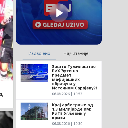
Издвојено
Најчитаније
Зашто Тужилаштво
БиХ ћути на
предмет
мафијашких
обрачуна у
Источном Сарајеву?!
д
06.08.2026 | 19:53
Крај арбитраже од
1,3 милијарде КМ:
РиТЕ Угљевик у
кризи
06.08.2026 | 19:30