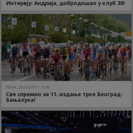
Интервју: Андрија, добродошао у клуб 30!
ПЕТАК, 28.04.2017 | 12:45
Све спремно за 11. издање трке Београд-
Бањалука!