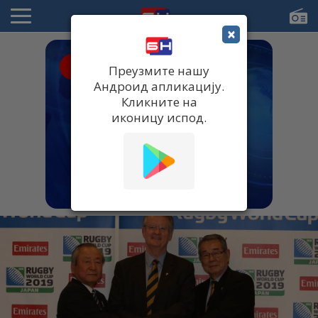
×
● UŽIVO
Преузмите нашу
Андроид апликацију.
Кликните на
иконицу испод.