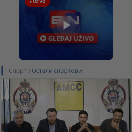
● UŽIVO
Спорт /
Остали спортови