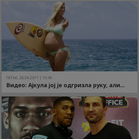
ПЕТАК, 28.04.2017 | 15:45
Видео: Ајкула јој је одгризла руку, али...