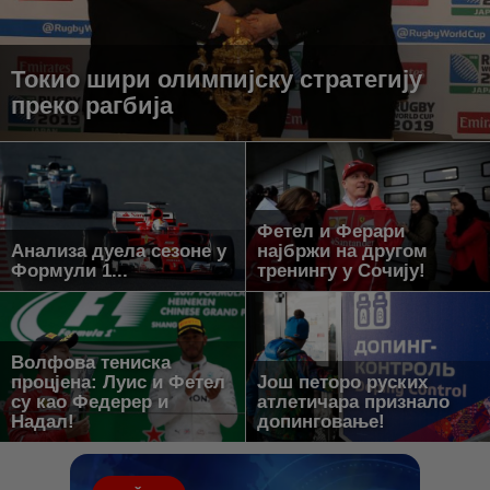
Токио шири олимпијску стратегију
преко рагбија
Фетел и Ферари
Анализа дуела сезоне у
најбржи на другом
Формули 1...
тренингу у Сочију!
Волфова тениска
процјена: Луис и Фетел
Још петоро руских
су као Федерер и
атлетичара признало
Надал!
допинговање!