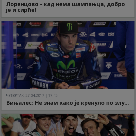
Лоренцово - кад нема шампањца, добро
је и сирће!
ЧЕТВРТАК, 27.04.2017 | 17:45
Вињалес: Не знам како је кренуло по злу...