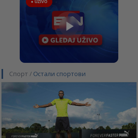
● UŽIVO
Спорт /
Остали спортови