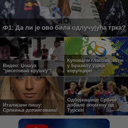
Ф1: Да ли је ово била одлучујућа трка?
Куповали гласове, Игре
Видео: Џошуа
у Бразилу узрок
''ресетовао крушку''!
корупције!
Одбојкашице Србије
Италијани пишу:
добиле опомену од
Српкиња допингована!
Турске!