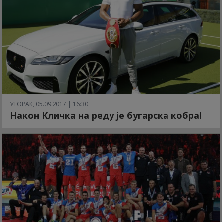
УТОРАК, 05.09.2017 | 16:30
Након Кличка на реду је бугарска кобра!