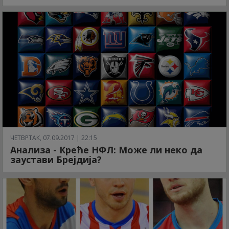
ЧЕТВРТАК, 07.09.2017 | 22:15
Анализа - Креће НФЛ: Може ли неко да
заустави Брејдија?