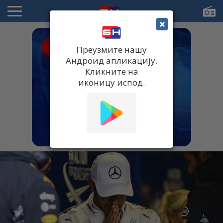
×
● UŽIVO
Преузмите нашу
Андроид апликацију.
Кликните на
иконицу испод.