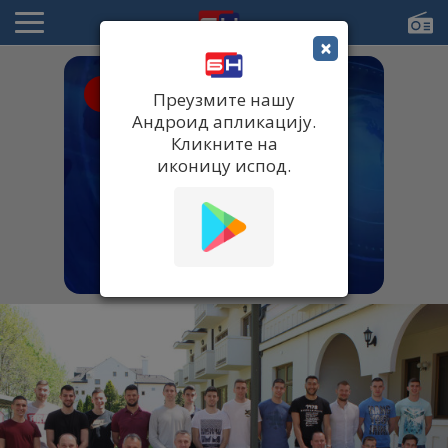
×
● UŽIVO
Преузмите нашу
Андроид апликацију.
Кликните на
иконицу испод.