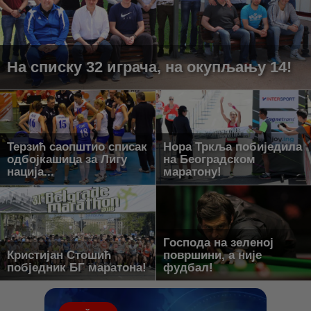
На списку 32 играча, на окупљању 14!
Терзић саопштио списак
Нора Тркља побиједила
одбојкашица за Лигу
на Београдском
нација...
маратону!
Господа на зеленој
Кристијан Стошић
површини, а није
побједник БГ маратона!
фудбал!