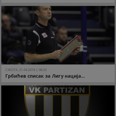
СУБОТА, 21.04.2018 | 08:30
Грбићев списак за Лигу нација...