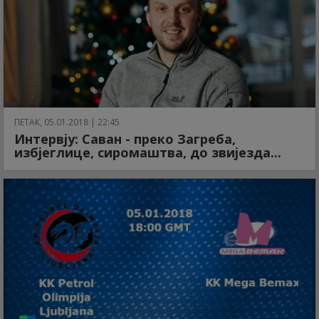
ПЕТАК, 05.01.2018 | 22:45
Интервју: Саван - преко Загреба,
избјеглице, сиромаштва, до звијезда...