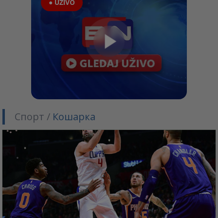
● UŽIVO
Спорт /
Кошарка