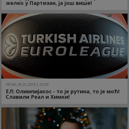
желео у Партизан, ја још више!
ПЕТАК, 05.01.2018 | 23:00
ЕЛ: Олимпијакос - то је рутина, то је моћ!
Славили Реал и Химки!