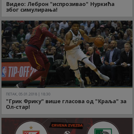
Видео: Леброн "испрозивао" Нуркића
због симулирања!
ПЕТАК, 05.01.2018 | 18:30
"Грик Фрику" више гласова од "Краља" за
Ол-стар!