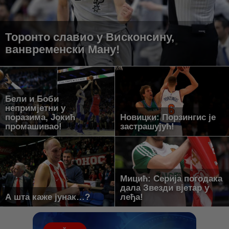
Торонто славио у Висконсину,
ванвременски Ману!
Бели и Боби
непримјетни у
поразима, Јокић
Новицки: Порзингис је
промашивао!
застрашујућ!
Мицић: Серија погодака
дала Звезди вјетар у
А шта каже јунак…?
леђа!