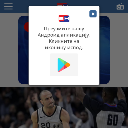
×
● UŽIVO
Преузмите нашу
Андроид апликацију.
Кликните на
иконицу испод.