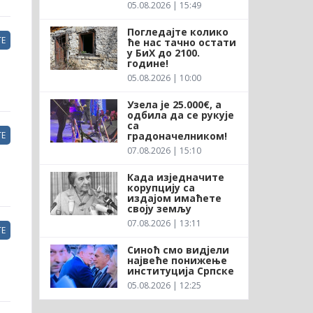
05.08.2026 | 15:49
Погледајте колико
Е
ће нас тачно остати
у БиХ до 2100.
године!
05.08.2026 | 10:00
Узела је 25.000€, а
одбила да се рукује
са
градоначелником!
Е
07.08.2026 | 15:10
Када изједначите
корупцију са
издајом имаћете
своју земљу
07.08.2026 | 13:11
Е
Синоћ смо видјели
највеће понижење
институција Српске
05.08.2026 | 12:25