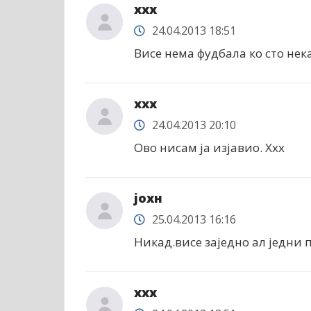
xxx
24.04.2013 18:51
Висе нема фудбала ко сто нека
xxx
24.04.2013 20:10
Ово нисам ја изјавио. Xxx
јохн
25.04.2013 16:16
Никад.висе заједно ал једни
xxx