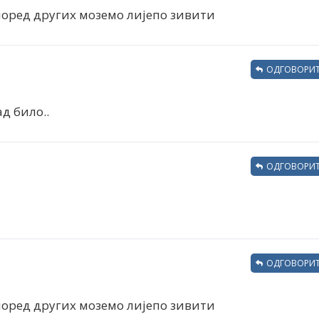
 поред других моземо лијепо зивити
ОДГОВОРИТ
д било..
ОДГОВОРИТ
ОДГОВОРИТ
 поред других моземо лијепо зивити