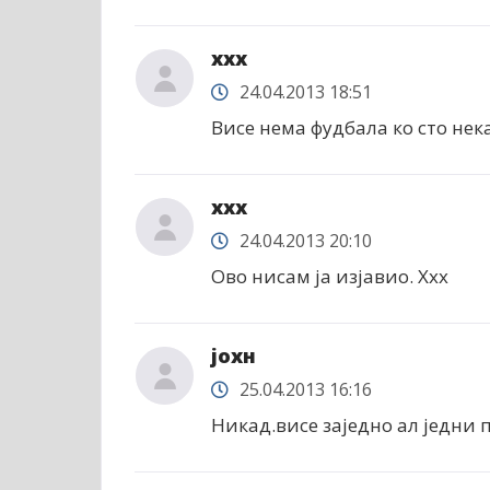
xxx
24.04.2013 18:51
Висе нема фудбала ко сто нека
xxx
24.04.2013 20:10
Ово нисам ја изјавио. Xxx
јохн
25.04.2013 16:16
Никад.висе заједно ал једни