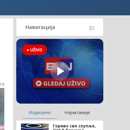
Навигација
● UŽIVO
:15
Издвојено
Најчитаније
Гориво све скупље,