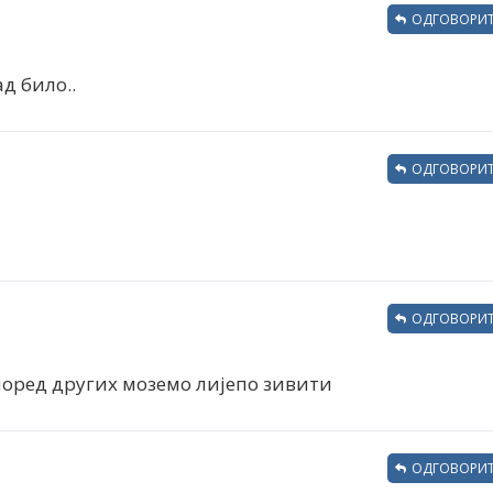
ОДГОВОРИТ
д било..
ОДГОВОРИТ
ОДГОВОРИТ
 поред других моземо лијепо зивити
ОДГОВОРИТ