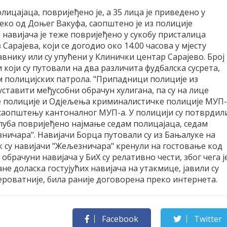
лицајаца, повријеђено је, а 35 лица је приведено у
еко од Доњег Вакуфа, саопштено је из полиције
навијача је теже повријеђено у сукобу присталица
Сарајева, који се догодио око 14.00 часова у мјесту
авнику или су упућени у Клинички центар Сарајево. Број
 који су путовали на два различита фудбалска сусрета,
ом полицијских патрола. "Припадници полиције из
ставити међусобни обрачун хулигана, па су на лице
не полиције и Одјељења криминалистичке полиције МУП
 саопштењу кантоналног МУП-а. У полицији су потврдил
клуба повријеђено најмање седам полицајаца, седам
зничара". Навијачи Борца путовали су из Бањалуке на
к су навијачи "Жељезничара" кренули на гостовање код
брачуни навијача у БиХ су релативно чести, због чега ј
е доласка гостујућих навијача на утакмице, јавили су
вјероватније, била раније договорена преко интернета.
Facebook
Twitter