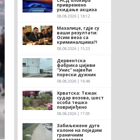
СНСД блокира
привремено
укидање акциза
08.08.2026 | 18:12
Мазалице, гдје су
ваши резултати:
Осим веза са
криминалцима?!
08.08.2026 | 15:23
Дервентска
фабрика цијеви
“Унис” највећи
порески дужник
08.08.2026 | 16:48
Хрватска: Тежак
судар возова, шест
особа тешко
повријеђено
08.08.2026 | 17:05
Забиљежене дуге
колоне на поједим
граничним
прелазима