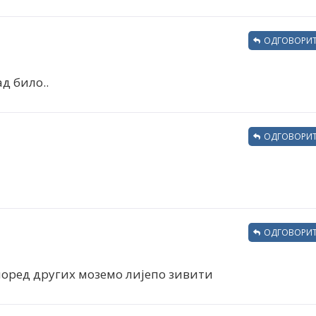
ОДГОВОРИТ
д било..
ОДГОВОРИТ
ОДГОВОРИТ
 поред других моземо лијепо зивити