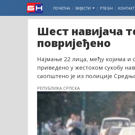
ПОЧЕТНА
ВИЈЕСТИ
РТВ БН
КОНТАКТ
Шест навијача 
повријеђено
Најмање 22 лица, међу којима и с
приведено у жестоком сукобу нав
саопштено је из полиције Средњо
РЕПУБЛИКА СРПСКА