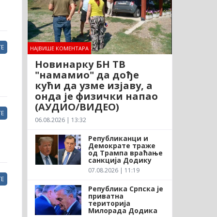
Е
НАЈВИШЕ КОМЕНТАРА
Новинарку БН ТВ
"намамио" да дође
кући да узме изјаву, а
онда је физички напао
(АУДИО/ВИДЕО)
Е
06.08.2026 | 13:32
Републиканци и
Демократе траже
од Трампа враћање
санкција Додику
07.08.2026 | 11:19
Е
Република Српска је
приватна
територија
Милорада Додика