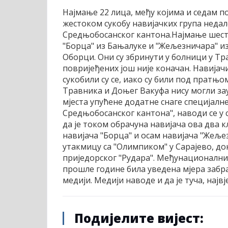
Најмање 22 лица, међу којима и седам по
жестоком сукобу навијачких група недал
Средњобосанског кантона.
Најмање шест 
"Борца" из Бањалуке и "Жељезничара" из 
Оборци. Они су збринути у болници у Тр
повријеђених још није коначан. Навијачи
сукобили су се, иако су били под пратњ
Травника и Доњег Вакуфа нису могли зау
мјеста упућене додатне снаге специјал
Средњобосанског кантона", наводи се у
да је током обрачуна навијача ова два 
навијача "Борца" и осам навијача "Жеље
утакмицу са "Олимпиком" у Сарајево, до
приједорског "Рудара". Међунационални о
прошле године била уведена мјера забран
медији. Медији наводе и да је туча, нај
Подијелите вијест: