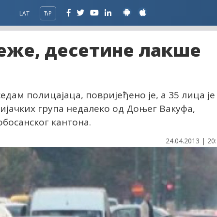
LAT
ЋР
теже, десетине лакше
едам полицајаца, повријеђено је, а 35 лица је
ијачких група недалеко од Доњег Вакуфа,
босанског кантона.
24.04.2013 | 20