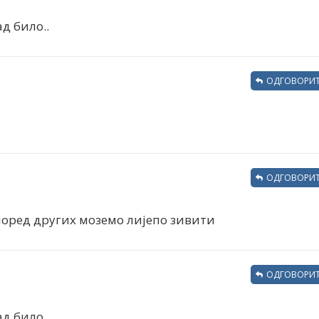
д било..
ОДГОВОРИТ
ОДГОВОРИТ
 поред других моземо лијепо зивити
ОДГОВОРИТ
д било..