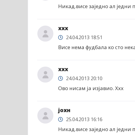
Никад.висе заједно ал једни
xxx
24.04.2013 18:51
Висе нема фудбала ко сто нека
xxx
24.04.2013 20:10
Ово нисам ја изјавио. Xxx
јохн
25.04.2013 16:16
Никад.висе заједно ал једни