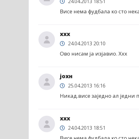
24.04.2013 18:51
Висе нема фудбала ко сто нека
xxx
24.04.2013 20:10
Ово нисам ја изјавио. Xxx
јохн
25.04.2013 16:16
Никад.висе заједно ал једни
xxx
24.04.2013 18:51
Висе нема фудбала ко сто нека