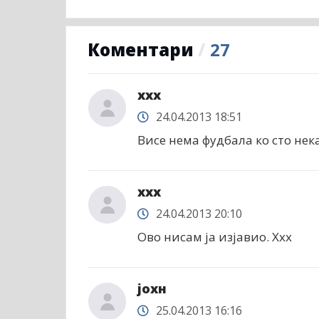
Коментари
/
27
xxx
24.04.2013 18:51
Висе нема фудбала ко сто нека
xxx
24.04.2013 20:10
Ово нисам ја изјавио. Xxx
јохн
25.04.2013 16:16