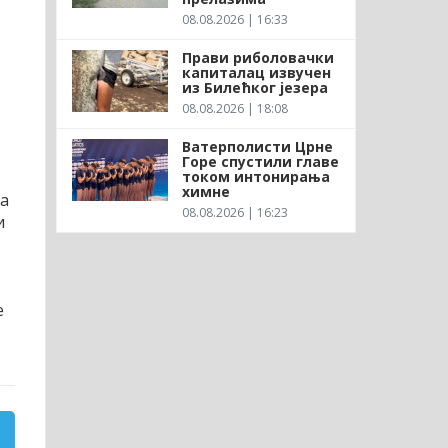
08.08.2026 | 16:33
Прави риболовачки
капиталац извучен
из Билећког језера
08.08.2026 | 18:08
Ватерполисти Црне
Горе спустили главе
током интонирања
химне
-а
08.08.2026 | 16:23
и
е