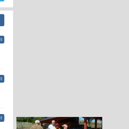
Е
Е
Е