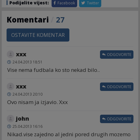
Podijelite vijest:
Facebook
Twitter
Komentari
/
27
OSTAVITE KOMENTAR
xxx
ODGOVORITE
24.04.2013 18:51
Vise nema fudbala ko sto nekad bilo..
xxx
ODGOVORITE
24.04.2013 20:10
Ovo nisam ja izjavio. Xxx
john
ODGOVORITE
25.04.2013 16:16
Nikad.vise zajedno al jedni pored drugih mozemo