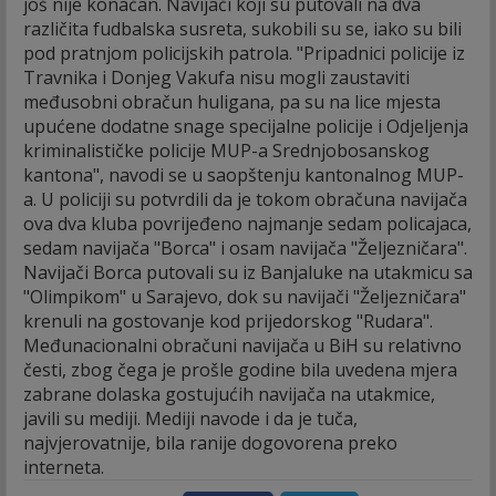
još nije konačan. Navijači koji su putovali na dva
različita fudbalska susreta, sukobili su se, iako su bili
pod pratnjom policijskih patrola. "Pripadnici policije iz
Travnika i Donjeg Vakufa nisu mogli zaustaviti
međusobni obračun huligana, pa su na lice mjesta
upućene dodatne snage specijalne policije i Odjeljenja
kriminalističke policije MUP-a Srednjobosanskog
kantona", navodi se u saopštenju kantonalnog MUP-
a. U policiji su potvrdili da je tokom obračuna navijača
ova dva kluba povrijeđeno najmanje sedam policajaca,
sedam navijača "Borca" i osam navijača "Željezničara".
Navijači Borca putovali su iz Banjaluke na utakmicu sa
"Olimpikom" u Sarajevo, dok su navijači "Željezničara"
krenuli na gostovanje kod prijedorskog "Rudara".
Međunacionalni obračuni navijača u BiH su relativno
česti, zbog čega je prošle godine bila uvedena mjera
zabrane dolaska gostujućih navijača na utakmice,
javili su mediji. Mediji navode i da je tuča,
najvjerovatnije, bila ranije dogovorena preko
interneta.