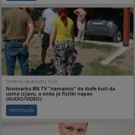
ČETVRTAK, 06.08.2026 | 13:32
Novinarku BN TV "namamio" da dođe kući da
uzme izjavu, a onda je fizički napao
(AUDIO/VIDEO)
PROČITAJ VIŠE