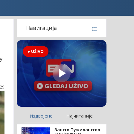
Навигација
● UŽIVO
у
:29
Издвојено
Најчитаније
Зашто Тужилаштво