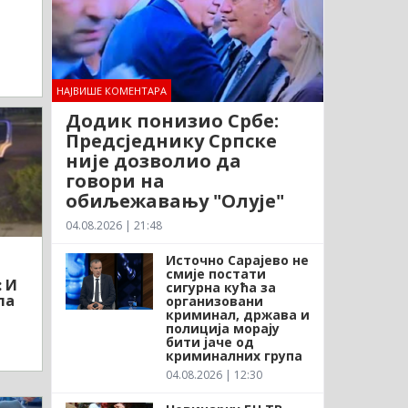
НАЈВИШЕ КОМЕНТАРА
Додик понизио Србе:
Предсједнику Српске
није дозволио да
говори на
обиљежавању "Олује"
04.08.2026 | 21:48
Источно Сарајево не
смије постати
: И
сигурна кућа за
ла
организовани
криминал, држава и
полиција морају
бити јаче од
криминалних група
04.08.2026 | 12:30