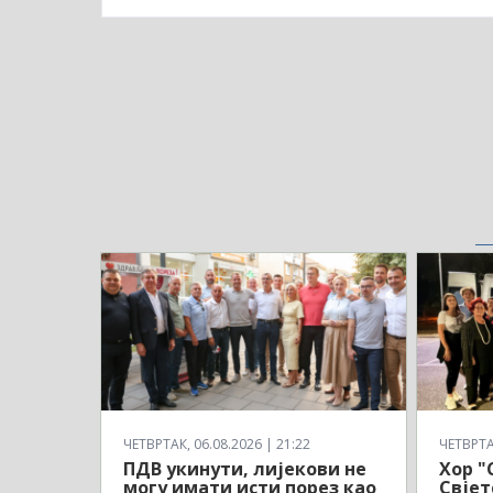
ЧЕТВРТАК, 06.08.2026 | 21:22
ЧЕТВРТАК
ПДВ укинути, лијекови не
Хор "
могу имати исти порез као
Свјет