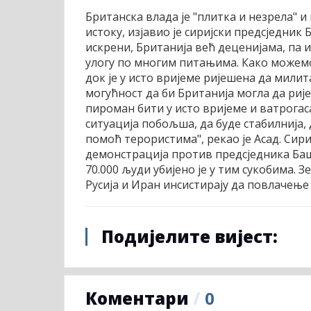
Британска влада је "плитка и незрела" 
истоку, изјавио је сиријски предсједник Б
искрени, Британија већ деценијама, па 
улогу по многим питањима. Како можемо
док је у исто вријеме ријешена да милита
могућност да би Британија могла да рије
пироман бити у исто вријеме и ватрогас
ситуација побољша, да буде стабилнија, 
помоћ терористима", рекао је Асад. Сири
демонстрација против предсједника Баш
70.000 људи убијено је у тим сукобима. З
Русија и Иран инсистирају да повлачењ
Подијелите вијест:
Коментари
/
0