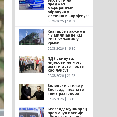
БиХ ћути на
предмет
мафијашких
обрачуна у
Источном Сарајеву?!
06.08.2026 | 19:53
Крај арбитраже од
1,3 милијарде КМ:
РиТЕ Угљевик у
кризи
06.08.2026 | 19:30
ПДВ укинути,
лијекови не могу
имати исти порез
као луксуз
06.08.2026 | 21:22
Зеленски стиже у
Београд - познате
теме разговора
06.08.2026 | 19:19
Београд: Мушкарац
преминуо послије
убода стршљена