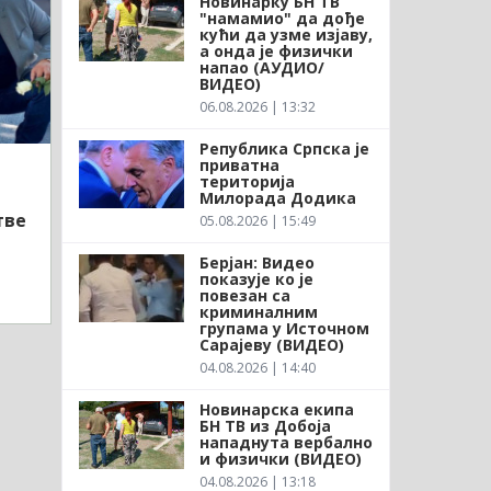
Новинарку БН ТВ
"намамио" да дође
кући да узме изјаву,
а онда је физички
напао (АУДИО/
ВИДЕО)
06.08.2026 | 13:32
Република Српска је
приватна
територија
Милорада Додика
тве
05.08.2026 | 15:49
Берјан: Видео
показује ко је
повезан са
криминалним
групама у Источном
Сарајеву (ВИДЕО)
04.08.2026 | 14:40
Новинарска екипа
БН ТВ из Добоја
нападнута вербално
и физички (ВИДЕО)
04.08.2026 | 13:18