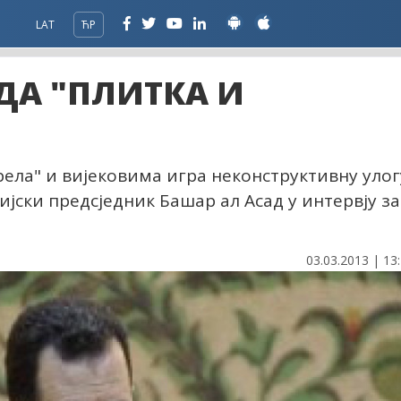
LAT
ЋР
ДА "ПЛИТКА И
рела" и вијековима игра неконструктивну улог
ријски предсједник Башар ал Асад у интервју за
03.03.2013 | 13