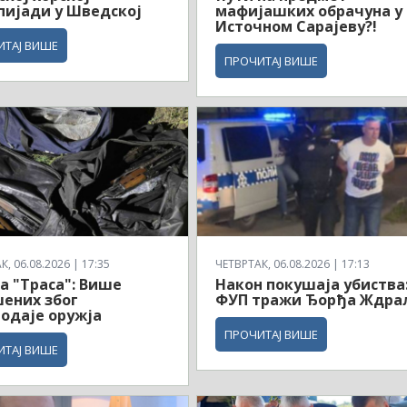
ијади у Шведској
мафијашких обрачуна у
Источном Сарајеву?!
ИТАЈ ВИШЕ
ПРОЧИТАЈ ВИШЕ
, 06.08.2026 | 17:35
ЧЕТВРТАК, 06.08.2026 | 17:13
а "Траса": Више
Након покушаја убиства
ених због
ФУП тражи Ђорђа Ждра
одаје оружја
ПРОЧИТАЈ ВИШЕ
ИТАЈ ВИШЕ