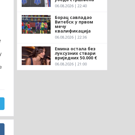
06.08.2026 | 22:40
Борац савладао
Витебск у првом
мечу
квалификација
06.08.2026 | 22:36
е
Емина остала без
луксузних ствари
у
вриједних 50.000 €
06.08.2026 | 21:00
е