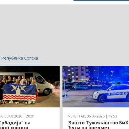
Република Српска
, 06.08.2026 | 20:01
ЧЕТВРТАК, 06.08.2026 | 19:53
Србадија" на
Зашто Тужилаштво БиХ
ској хорској
ћути на предмет