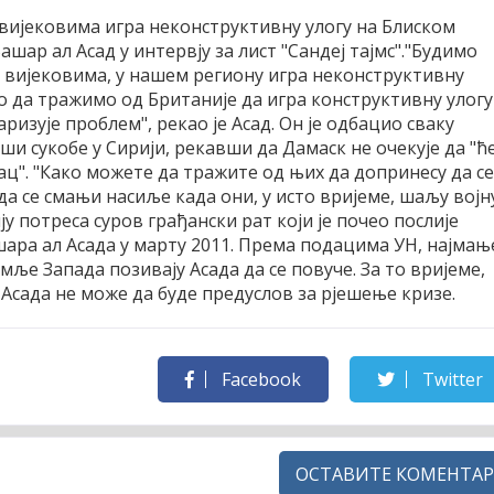
и вијековима игра неконструктивну улогу на Блиском
ашар ал Асад у интервју за лист "Сандеј тајмс".
"Будимо
и вијековима, у нашем региону игра неконструктивну
 да тражимо од Британије да игра конструктивну улогу
ризује проблем", рекао је Асад. Он је одбацио сваку
ши сукобе у Сирији, рекавши да Дамаск не очекује да "ћ
ац". "Како можете да тражите од њих да допринесу да се
да се смањи насиље када они, у исто вријеме, шаљу војн
ју потреса суров грађански рат који је почео послије
ара ал Асада у марту 2011. Према подацима УН, најмањ
емље Запада позивају Асада да се повуче. За то вријеме,
е Асада не може да буде предуслов за рјешење кризе.
Facebook
Twitter
ОСТАВИТЕ КОМЕНТАР