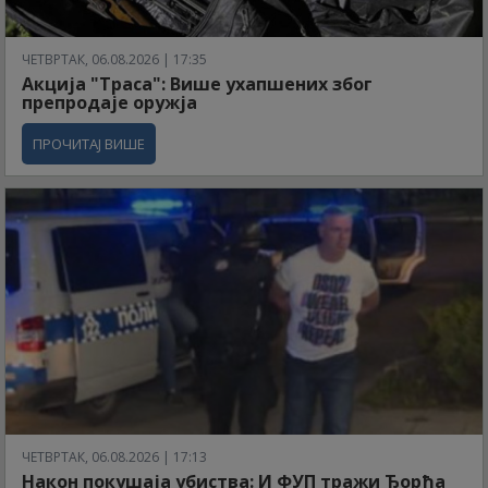
ЧЕТВРТАК, 06.08.2026 | 17:35
Акција "Траса": Више ухапшених због
препродаје оружја
ПРОЧИТАЈ ВИШЕ
ЧЕТВРТАК, 06.08.2026 | 17:13
Након покушаја убиства: И ФУП тражи Ђорђа