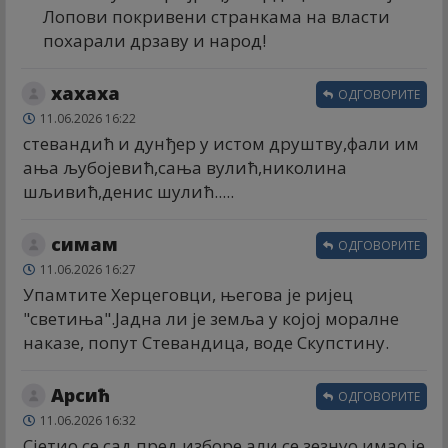
Лопови покривени странкама на власти
похарали дрзаву и народ!
хахаха
ОДГОВОРИТЕ
11.06.2026 16:22
стевандић и дунђер у истом друштву,фали им
ања љубојевић,сања вулић,николина
шљивић,денис шулић.....
симам
ОДГОВОРИТЕ
11.06.2026 16:27
Упамтите Херцеговци, његова је ријец
"светиња".Јадна ли је земља у којој моралне
наказе, попут Стевандица, воде Скупстину.
Арсић
ОДГОВОРИТЕ
11.06.2026 16:32
Сјетио се сад пред изборе али се зезнуо имао је