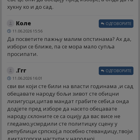
хукну ко и до сад.
Коле
ОДГОВОРИТЕ
11.06.2026 15:56
Да посветите пажњу малим опстинама? Ах да,
избори се ближе, па се мора мало супља
просипати.
.Ггг
ОДГОВОРИТЕ
11.06.2026 16:01
сви ви који сте били на власти годинама ,и сад
обецавате народу бољи зивот сте обицни
лизигусци,цитав мандат грабите себи,а онда
додјете пред изборе да насето обецавате
народу.склоните се са оцију да вас висе не
гледамо,усмрдили сте политицку сцену у
републици српској,а посебно стевандицу,твоји
диктаторски наступи у народној