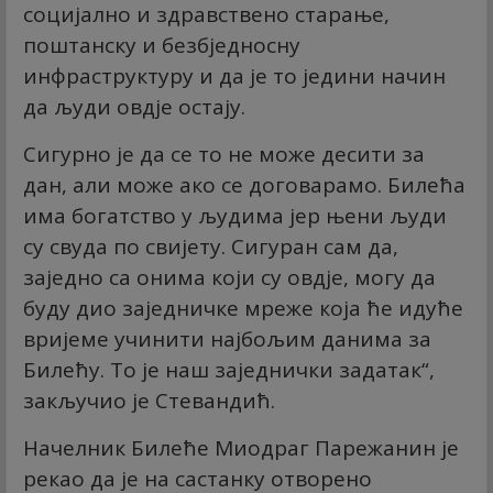
социјално и здравствено старање,
поштанску и безбједносну
инфраструктуру и да је то једини начин
да људи овдје остају.
Сигурно је да се то не може десити за
дан, али може ако се договарамо. Билећа
има богатство у људима јер њени људи
су свуда по свијету. Сигуран сам да,
заједно са онима који су овдје, могу да
буду дио заједничке мреже која ће идуће
вријеме учинити најбољим данима за
Билећу. То је наш заједнички задатак“,
закључио је Стевандић.
Начелник Билеће Миодраг Парежанин је
рекао да је на састанку отворено