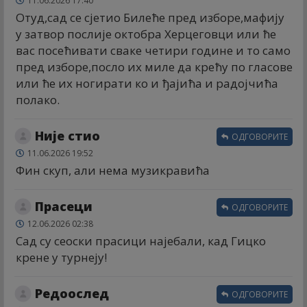
11.06.2026 17:40
Отуд,сад се сјетио Билеће пред изборе,мафију
у затвор послије октобра Херцеговци или ће
вас посећивати сваке четири године и то само
пред изборе,посло их миле да крећу по гласове
или ће их ногирати ко и ђајића и радојчића
полако.
Није стио
ОДГОВОРИТЕ
11.06.2026 19:52
Фин скуп, али нема музикравића
Прасеци
ОДГОВОРИТЕ
12.06.2026 02:38
Сад су сеоски прасици најебали, кад Гицко
крене у турнеју!
Редоослед
ОДГОВОРИТЕ