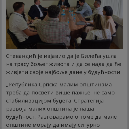
Стевандић је изјавио да је Билећа ушла
на трасу бољег живота и да се нада да ће
живјети своје најбоље дане у будућности.
„Република Српска малим општинама
треба да посвети више пажње, не само
стабилизацијом буџета. Стратегија
развоја малих општина је наша
будућност. Разговарамо о томе да мале
општине морају да имају сигурно