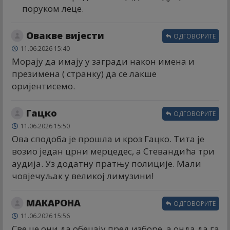
поруком леце.
Овакве вијести
ОДГОВОРИТЕ
11.06.2026 15:40
Морају да имају у загради након имена и
презимена ( странку) да се лакше
оријентисемо.
Гацко
ОДГОВОРИТЕ
11.06.2026 15:50
Ова сподоба је прошла и кроз Гацко. Тита је
возио један црни мерцедес, а Стевандића три
аудија. Уз додатну пратњу полиције. Мали
човјечуљак у великој лимузини!
МАКАРОНА
ОДГОВОРИТЕ
11.06.2026 15:56
Све це они да обецају пред изборе, а онда да га