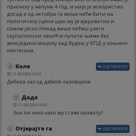
прилилу у непуне 4 год. и није је искористио
досад а од октобра га више неће бити на
политичкој сцени шро му је вјероватно и
самом јасно.Никад више нећеш узети
скупштински чекић и лупати њиме без
везе,једино мацолу кад будеш у КПД-у коњино
неотесана.
Коле
ОДГОВОРИТЕ
11.06.2026 16:37
Дебела лаз од дебеле лазовцине.
Дадо
11.06.2026 19:32
Зна ли неко како му ставе кравату?
Отјерајте га
ОДГОВОРИТЕ