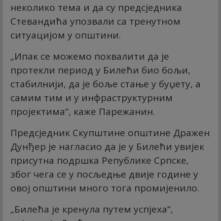
неколико тема и да су предсједника
Стевандића упозвали са тренутном
ситуацијом у општини.
„Ипак се можемо похвалити да је
протекли период у Билећи био бољи,
стабилнији, да је боље стање у буџету, а
самим тим и у инфраструктурним
пројектима“, каже Парежанин.
Предсједник Скупштине општине Дражен
Дунђер је нагласио да је у Билећи увијек
присутна подршка Републике Српске,
због чега се у посљедње двије године у
овој општини много тога промијенило.
„Билећа је кренула путем успјеха“,