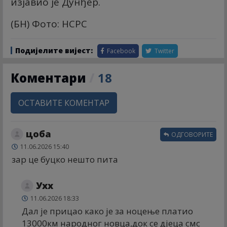
изјавио је Дунђер.
(БН) Фото: НСРС
Подијелите вијест:
Facebook
Twitter
Коментари
/
18
ОСТАВИТЕ КОМЕНТАР
цоба
ОДГОВОРИТЕ
11.06.2026 15:40
зар це буцко нешто пита
Ухх
11.06.2026 18:33
Дал је прицао како је за ноцење платио
13000км народног новца,док се дјеца смс