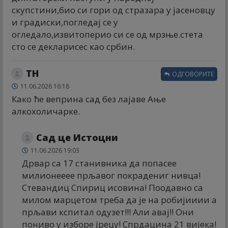
скупстини,био си гори од стразара у јасеновцу
и градиски,погледај се у
огледало,извитоперио си се од мрзње.стета
сто се декларисес као србин.
ТН
ОДГОВОРИТЕ
11.06.2026 16:18
Како ће веприна сад без лајаве Ање
алкохоличарке.
Сад це Истоцни
11.06.2026 19:03
Дрвар са 17 станивника да попасее
милионееее прљавог покрадениг нивца!
Стевандиц Спириц исовина! Поодавно са
милом марцетом треба да је на робијииии а
прљави кспитал одузет!!! Али авај!! Они
пониво у изборе јрецу! Спрдацина 21 вијека!