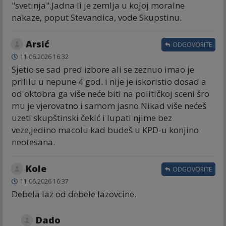
"svetinja".Jadna li je zemlja u kojoj moralne
nakaze, poput Stevandica, vode Skupstinu.
Arsić
ODGOVORITE
11.06.2026 16:32
Sjetio se sad pred izbore ali se zeznuo imao je
prililu u nepune 4 god. i nije je iskoristio dosad a
od oktobra ga više neće biti na političkoj sceni šro
mu je vjerovatno i samom jasno.Nikad više nećeš
uzeti skupštinski čekić i lupati njime bez
veze,jedino macolu kad budeš u KPD-u konjino
neotesana.
Kole
ODGOVORITE
11.06.2026 16:37
Debela laz od debele lazovcine.
Dado