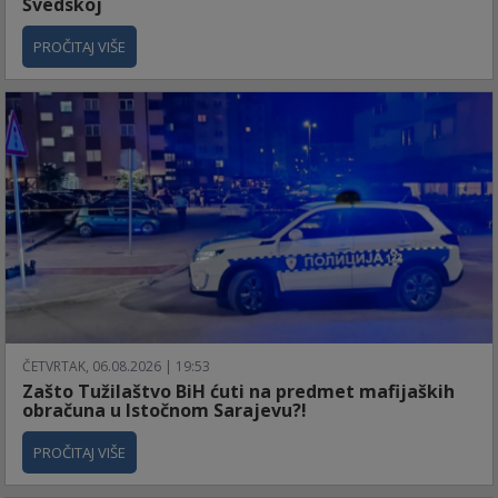
Švedskoj
PROČITAJ VIŠE
ČETVRTAK, 06.08.2026 | 19:53
Zašto Tužilaštvo BiH ćuti na predmet mafijaških
obračuna u Istočnom Sarajevu?!
PROČITAJ VIŠE