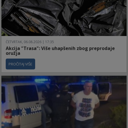
ČETVRTAK, 06.08.2026 | 17:35
Akcija "Trasa": Više uhapšenih zbog preprodaje
oružja
PROČITAJ VIŠE