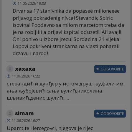
11.06.2026 19:03
Drvar sa 17 stanivnika da popasee milioneeee
prljavog pokradenig nivca! Stevandic Spiric
isovina! Poodavno sa milom marcetom treba da
je na robijiiii a prljavi kspital oduzet!!! Ali avaj!!
Oni ponivo u izbore jrecu! Sprdacina 21 vijeka!
Lopovi pokriveni strankama na vlasti poharali
drzavu i narod!
хахаха
ODGOVORITE
11.06.2026 16:22
стевандић и дунђер у истом друштву,фали им
ања љубојевић,сања вулић,николина
шљивић,денис шулић.....
simam
ODGOVORITE
11.06.2026 16:27
Upamtite Hercegovci, njegova je rijec