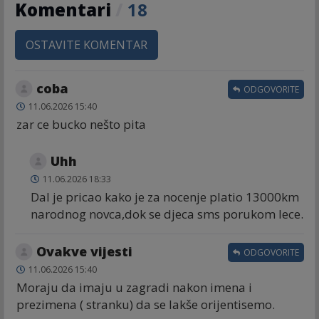
Komentari
/
18
OSTAVITE KOMENTAR
coba
ODGOVORITE
11.06.2026 15:40
zar ce bucko nešto pita
Uhh
11.06.2026 18:33
Dal je pricao kako je za nocenje platio 13000km
narodnog novca,dok se djeca sms porukom lece.
Ovakve vijesti
ODGOVORITE
11.06.2026 15:40
Moraju da imaju u zagradi nakon imena i
prezimena ( stranku) da se lakše orijentisemo.