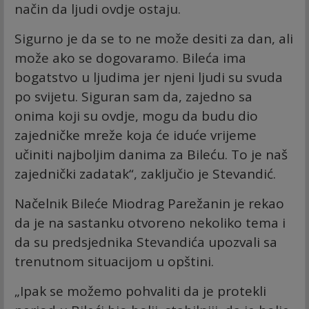
način da ljudi ovdje ostaju.
Sigurno je da se to ne može desiti za dan, ali
može ako se dogovaramo. Bileća ima
bogatstvo u ljudima jer njeni ljudi su svuda
po svijetu. Siguran sam da, zajedno sa
onima koji su ovdje, mogu da budu dio
zajedničke mreže koja će iduće vrijeme
učiniti najboljim danima za Bileću. To je naš
zajednički zadatak“, zaključio je Stevandić.
Načelnik Bileće Miodrag Parežanin je rekao
da je na sastanku otvoreno nekoliko tema i
da su predsjednika Stevandića upozvali sa
trenutnom situacijom u opštini.
„Ipak se možemo pohvaliti da je protekli