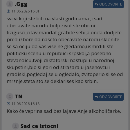
.Ggg
ODGOVORITE
11.06.2026 16:01
svi vi koji ste bili na vlasti godinama ,i sad
obecavate narodu bolji zivot ste obicni
lizigusci,citav mandat grabite sebi,a onda dodjete
pred izbore da naseto obecavate narodu.sklonite
se sa ociju da vas vise ne gledamo,usmrdili ste
politicku scenu u republici srpskoj,a posebno
stevandicu,tvoji diktatorski nastupi u narodnoj
skupstini,bio si gori od strazara u jasenovcu i
gradiski,pogledaj se u ogledalo,izvitoperio si se od
mrznje.steta sto se deklarises kao srbin.
TN
ODGOVORITE
11.06.2026 16:18
Kako će veprina sad bez lajave Anje alkoholičarke.
Sad ce Istocni