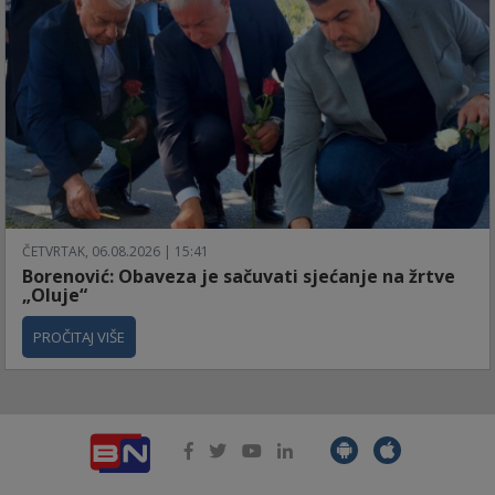
ČETVRTAK, 06.08.2026 | 15:41
Borenović: Obaveza je sačuvati sjećanje na žrtve
„Oluje“
PROČITAJ VIŠE