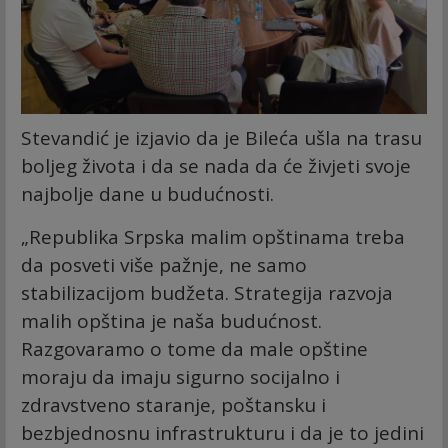
Stevandić je izjavio da je Bileća ušla na trasu
boljeg života i da se nada da će živjeti svoje
najbolje dane u budućnosti.
„Republika Srpska malim opštinama treba
da posveti više pažnje, ne samo
stabilizacijom budžeta. Strategija razvoja
malih opština je naša budućnost.
Razgovaramo o tome da male opštine
moraju da imaju sigurno socijalno i
zdravstveno staranje, poštansku i
bezbjednosnu infrastrukturu i da je to jedini