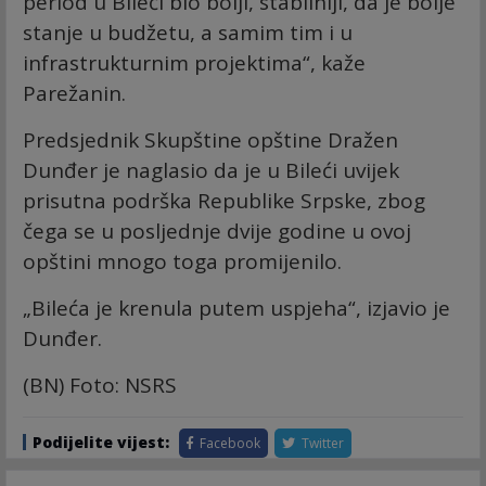
period u Bileći bio bolji, stabilniji, da je bolje
stanje u budžetu, a samim tim i u
infrastrukturnim projektima“, kaže
Parežanin.
Predsjednik Skupštine opštine Dražen
Dunđer je naglasio da je u Bileći uvijek
prisutna podrška Republike Srpske, zbog
čega se u posljednje dvije godine u ovoj
opštini mnogo toga promijenilo.
„Bileća je krenula putem uspjeha“, izjavio je
Dunđer.
(BN) Foto: NSRS
Podijelite vijest:
Facebook
Twitter