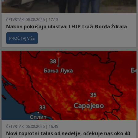
ČETVRTAK, 06.08.2026 | 17:13
Nakon pokušaja ubistva: I FUP traži Đorđa Ždrala
PROČITAJ VIŠE
ČETVRTAK, 06.08.2026 | 16:45
Novi toplotni talas od nedelje, očekuje nas oko 40