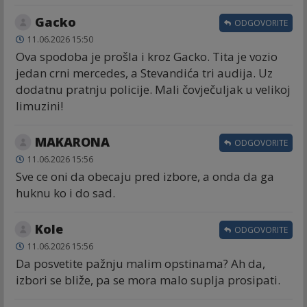
Gacko
ODGOVORITE
11.06.2026 15:50
Ova spodoba je prošla i kroz Gacko. Tita je vozio
jedan crni mercedes, a Stevandića tri audija. Uz
dodatnu pratnju policije. Mali čovječuljak u velikoj
limuzini!
MAKARONA
ODGOVORITE
11.06.2026 15:56
Sve ce oni da obecaju pred izbore, a onda da ga
huknu ko i do sad.
Kole
ODGOVORITE
11.06.2026 15:56
Da posvetite pažnju malim opstinama? Ah da,
izbori se bliže, pa se mora malo suplja prosipati.