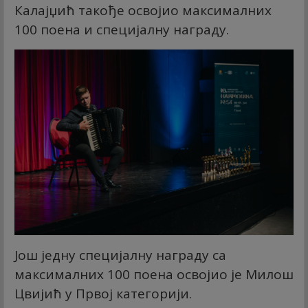
Калајџић такође освојио максималних
100 поена и специјалну награду.
Још једну специјалну награду са
максималних 100 поена освојио је Милош
Цвијић у Првој категорији.