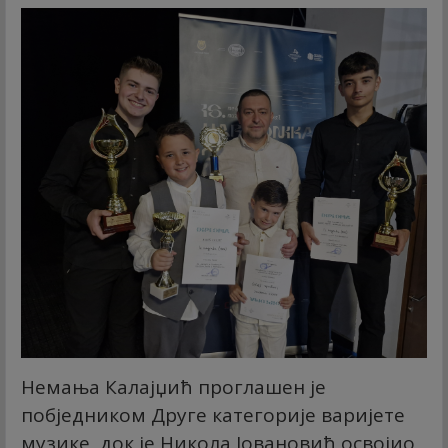
Немања Калајџић проглашен је
побједником Друге категорије варијете
музике, док је Никола Јовановић освојио