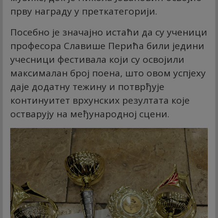
прву награду у преткатегорији.
Посебно је значајно истаћи да су ученици
професора Славише Перића били једини
учесници фестивала који су освојили
максималан број поена, што овом успјеху
даје додатну тежину и потврђује
континуитет врхунских резултата које
остварују на међународној сцени.