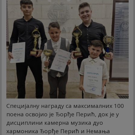
Специјалну награду са максималних 100
поена освојио је Ђорђе Перић, док је у
дисциплини камерна музика дуо
хармоника Ђорђе Перић и Немања