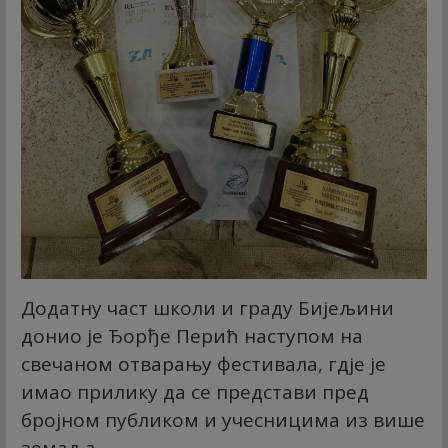
Додатну част школи и граду Бијељини
донио је Ђорђе Перић наступом на
свечаном отварању фестивала, гдје је
имао прилику да се представи пред
бројном публиком и учесницима из више