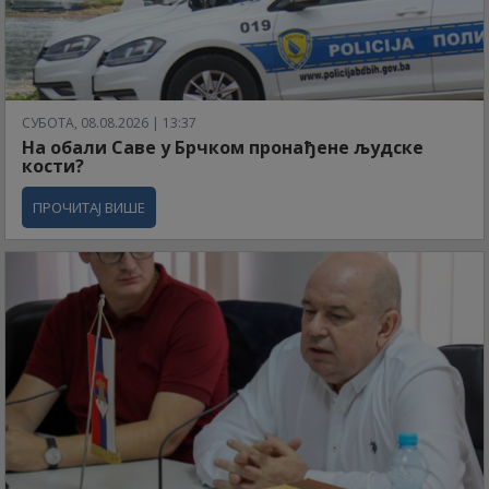
СУБОТА, 08.08.2026 | 13:37
На обали Саве у Брчком пронађене људске
кости?
ПРОЧИТАЈ ВИШЕ