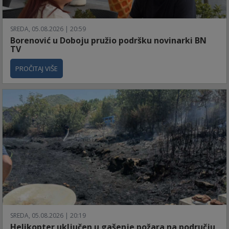
SREDA, 05.08.2026 | 20:59
Borenović u Doboju pružio podršku novinarki BN
TV
PROČITAJ VIŠE
SREDA, 05.08.2026 | 20:19
Helikopter uključen u gašenje požara na području