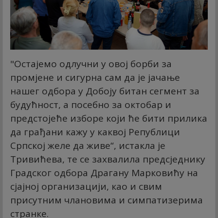
"Остајемо одлучни у овој борби за
промјене и сигурна сам да је јачање
нашег одбора у Добоју битан сегмент за
будућност, а посебно за октобар и
предстојеће изборе који ће бити прилика
да грађани кажу у каквој Републици
Српској желе да живе“, истакла је
Тривићева, те се захвалила предсједнику
Градског одбора Драгану Марковићу на
сјајној организацији, као и свим
присутним члановима и симпатизерима
странке.