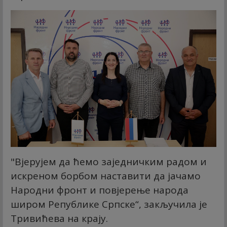
"Вјерујем да ћемо заједничким радом и
искреном борбом наставити да јачамо
Народни фронт и повјерење народа
широм Републике Српске“, закључила је
Тривићева на крају.