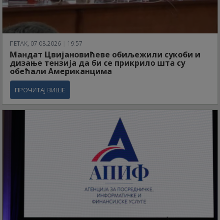
ПЕТАК, 07.08.2026 | 19:57
Мандат Цвијановићеве обиљежили сукоби и
дизање тензија да би се прикрило шта су
обећали Американцима
ПРОЧИТАЈ ВИШЕ