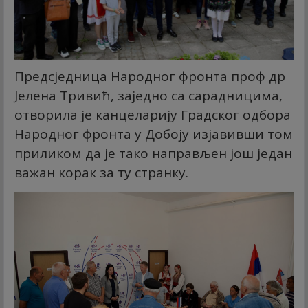
Предсједница Народног фронта проф др
Јелена Тривић, заједно са сарадницима,
отворила је канцеларију Градског одбора
Народног фронта у Добоју изјавивши том
приликом да је тако направљен још један
важан корак за ту странку.