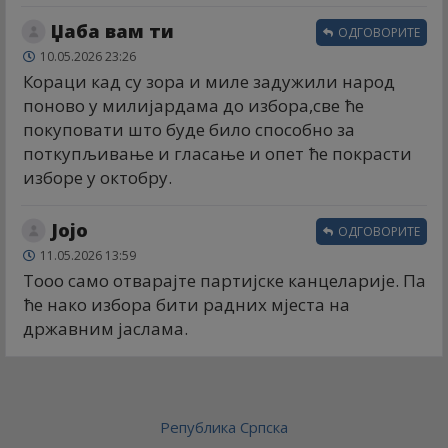
Џаба вам ти
ОДГОВОРИТЕ
10.05.2026 23:26
Кораци кад су зора и миле задужили народ
поново у милијардама до избора,све ће
покуповати што буде било способно за
поткупљивање и гласање и опет ће покрасти
изборе у октобру.
Јојо
ОДГОВОРИТЕ
11.05.2026 13:59
Тооо само отварајте партијске канцеларије. Па
ће нако избора бити радних мјеста на
државним јаслама.
Република Српска