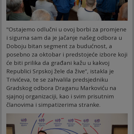
"Ostajemo odlučni u ovoj borbi za promjene
i sigurna sam da je jačanje našeg odbora u
Doboju bitan segment za budućnost, a
posebno za oktobar i predstojeće izbore koji
će biti prilika da građani kažu u kakvoj
Republici Srpskoj žele da žive“, istakla je
Trivićeva, te se zahvalila predsjedniku
Gradskog odbora Draganu Markoviću na
sjajnoj organizaciji, kao i svim prisutnim
članovima i simpatizerima stranke.