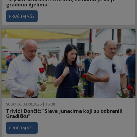
gradimo djelima"
PROČITAJ VIŠE
SUBOTA, 08.08.2026 | 15:38
Trivić i Dončić: "Slava junacima koji su odbranili
Gradišku"
PROČITAJ VIŠE