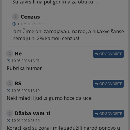
Su zavrsili na poligonima za obuku ...
Cenzus
10.05.2026 23:12
!am Čime oni zamajavaju narod, a nikakve šanse
nemaju ni 2% kamoli cenzus!
He
ODGOVORITE
10.05.2026 18:07
Rubrika humor
RS
ODGOVORITE
10.05.2026 18:19
Neki mladi ljudi,sigurno hoce da uce...
Džaba vam ti
ODGOVORITE
10.05.2026 23:26
Koraci kad su zora i mile zadužili narod ponovo u