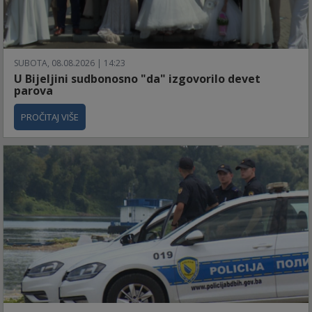
SUBOTA, 08.08.2026 | 14:23
U Bijeljini sudbonosno "da" izgovorilo devet
parova
PROČITAJ VIŠE