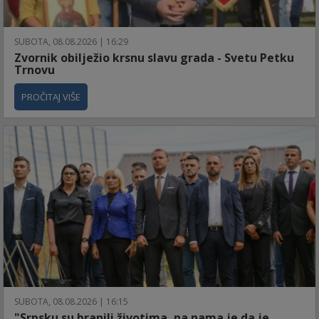
SUBOTA, 08.08.2026 | 16:29
Zvornik obilježio krsnu slavu grada - Svetu Petku
Trnovu
PROČITAJ VIŠE
SUBOTA, 08.08.2026 | 16:15
"Srpsku su branili životima, na nama je da je