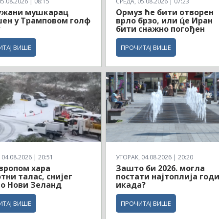
5.08.2026 | 08:15
СРЕДА, 05.08.2026 | 07:23
ужани мушкарац
Ормуз ће бити отворен
ен у Трамповом голф
врло брзо, или ц́е Иран
бити снажно погођен
ИТАЈ ВИШЕ
ПРОЧИТАЈ ВИШЕ
04.08.2026 | 20:51
УТОРАК, 04.08.2026 | 20:20
вропом хара
Зашто би 2026. могла
тни талас, снијег
постати најтоплија год
о Нови Зеланд
икада?
ИТАЈ ВИШЕ
ПРОЧИТАЈ ВИШЕ