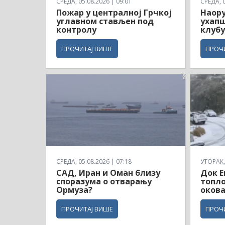
СРЕДА, 05.08.2026 | 09:01
СРЕДА, 0
Пожар у централној Грчкој
Наор
углавном стављен под
ухапш
контролу
клубу
ПРОЧИТАЈ ВИШЕ
ПРОЧ
СРЕДА, 05.08.2026 | 07:18
УТОРАК, 
САД, Иран и Оман близу
Док Е
споразума о отварању
топло
Ормуза?
окова
ПРОЧИТАЈ ВИШЕ
ПРОЧ