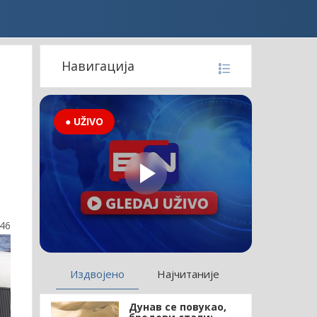
Навигација
● UŽIVO
:46
Издвојено
Најчитаније
Дунав се повукао,