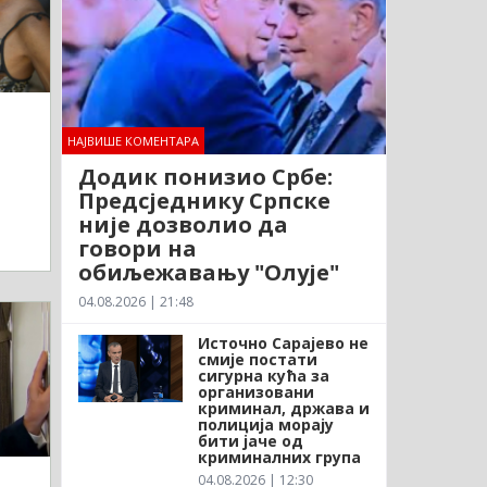
НАЈВИШЕ КОМЕНТАРА
Додик понизио Србе:
Предсједнику Српске
није дозволио да
говори на
обиљежавању "Олује"
04.08.2026 | 21:48
Источно Сарајево не
смије постати
сигурна кућа за
организовани
криминал, држава и
полиција морају
бити јаче од
криминалних група
04.08.2026 | 12:30