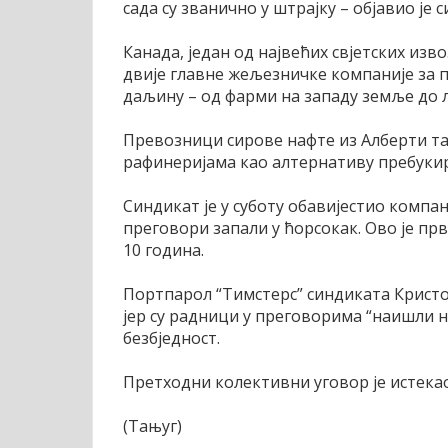
сада су званично у штрајку – објавио је 
Канада, један од највећих свјетских из
двије главне жељезничке компаније за 
даљину – од фарми на западу земље до л
Превозници сирове нафте из Алберти та
рафинеријама као алтернативу пребук
Синдикат је у суботу обавијестио компан
преговори запали у ћорсокак. Ово је пр
10 година.
Портпарол “Тимстерс” синдиката Кристоф
јер су радници у преговорима “наишли н
безбједност.
Претходни колективни уговор је истекао 
(Тањуг)