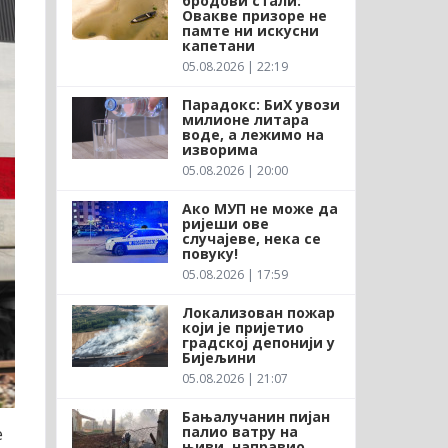
бродови стали:
Овакве призоре не
памте ни искусни
капетани
05.08.2026 | 22:19
Парадокс: БиХ увози
милионе литара
воде, а лежимо на
изворима
05.08.2026 | 20:00
Ако МУП не може да
ријеши ове
случајеве, нека се
повуку!
05.08.2026 | 17:59
Локализован пожар
који је пријетио
градској депонији у
Бијељини
05.08.2026 | 21:07
Бањалучанин пијан
палио ватру на
е
њиви, направио