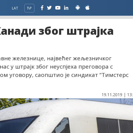
LAT
ЋР
Канади због штрајка
авне железнице, највећег жељезничког
нас у штрајк због неуспјеха преговора с
м уговору, саопштио је синдикат “Тимстерс
19.11.2019 | 13