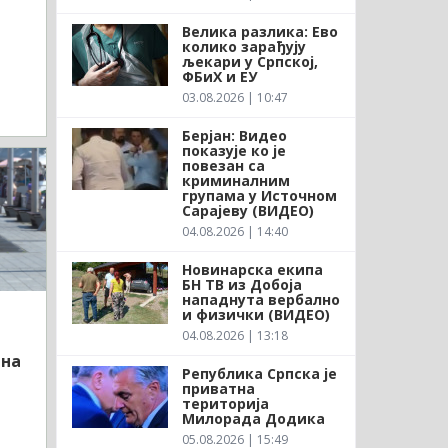
Велика разлика: Ево
колико зарађују
љекари у Српској,
ФБиХ и ЕУ
03.08.2026 | 10:47
Берјан: Видео
показује ко је
повезан са
криминалним
групама у Источном
Сарајеву (ВИДЕО)
04.08.2026 | 14:40
Новинарска екипа
БН ТВ из Добоја
нападнута вербално
и физички (ВИДЕО)
04.08.2026 | 13:18
ина
Република Српска је
приватна
територија
Милорада Додика
05.08.2026 | 15:49