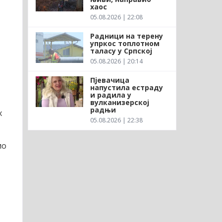
хаос
05.08.2026 | 22:08
Радници на терену
упркос топлотном
таласу у Српској
05.08.2026 | 20:14
Пјевачица
напустила естраду
и радила у
вулканизерској
радњи
х
05.08.2026 | 22:38
ио