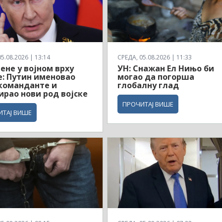
5.08.2026 | 13:14
СРЕДА, 05.08.2026 | 11:33
ене у војном врху
УН: Снажан Ел Нињо би
е: Путин именовао
могао да погорша
команданте и
глобалну глад
рао нови род војске
ПРОЧИТАЈ ВИШЕ
ИТАЈ ВИШЕ