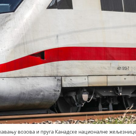
ржавању возова и пруга Канадске националне жељезниц