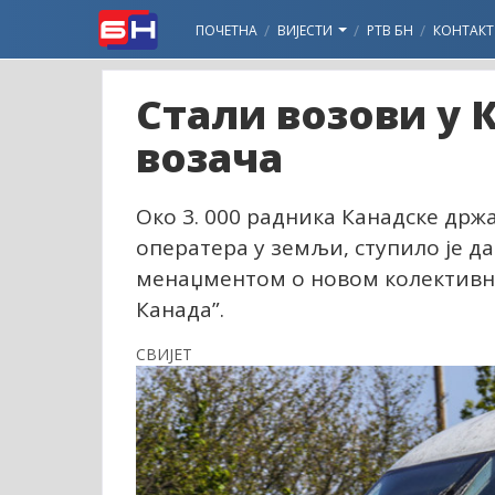
ПОЧЕТНА
ВИЈЕСТИ
РТВ БН
КОНТАКТ
Стали возови у 
возача
Око 3. 000 радника Канадске држ
оператера у земљи, ступило је да
менаџментом о новом колективно
Канада”.
СВИЈЕТ