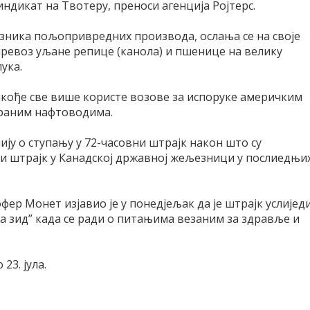
синдикат на Твотеру, преноси агенција Ројтерс.
возника пољопривредних производа, ослања се на своје
превоз уљане репице (канола) и пшенице на велику
ука.
кође све више користе возове за испоруке америчким
ираним нафтоводима.
ију о ступању у 72-часовни штрајк након што су
ви штрајк у Канадској државној жељезници у послиедњи
ер Монет изјавио је у понедјељак да је штрајк услијед
а зид” када се ради о питањима везаним за здравље и
23. јула.