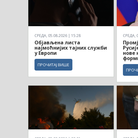
СРЕДА, 05.08.2026 | 15:28
СРЕДА, 0
Објављена листа
Промј
најмоћнијих тајних служби
Русиј
у Европи
нове 
форми
ПРОЧИТАЈ ВИШЕ
ПРОЧ