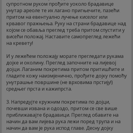
супротном руком прођите уоколо брадавице
унутар ареоле те их лагано пригњечите, пазећи
притом на евентуално лучење киселог или
крвавог пражњења. Руку на страни брадавице над
којом се обавља преглед треба притом спустити у
висећи положај. Наставите самопреглед лежећи
на кревету!
И у лежећем положају морате прегледати рукама
дојке и околину. Преглед започните на лијевој
дојци. Лаганим покретима притом притишћите и
гладите кожу наизмјенично, прођите дојку помоћу
унутрашње површине (не врховима прстију!)
средњег прста и кажипрста.
3. Напредујте кружним покретима по дојци,
почевши извана и одоздо, притом се све више
приближавајте брадавици. Преглед обавите на
начин да вам лијева рука лежи поред трупа и на
начин да вам је рука испод главе. Десну дојку