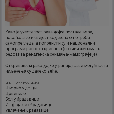
Како је учесталост рака дојке постала већа,
повећала се и свијест код жена о потреби
самопрегледа, а покренути су и национални
програми раног откривања (позиви женама на
редовита рендгенска снимања-мамографије).
Откривањем рака дојке у ранијој фази могућности
изљечења су далеко веће.
СИМПТОМИ РАКА ДОЈКЕ
Чворић у дојци
Црвенило
Бол у брадавици
Исцједак из брадавице
Увлачење брадавице