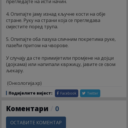
прегледајте на исти начин.
4. Опипајте јаму изнад кључне кости на обје
стране. Руку на страни која се прегледава
смјестите поред трупа.
5. Опипајте оба пазуха сличним покретима руке,
пазећи притом на чворове.
У случају да сте примијетили промјене на дојци
(дојкама) или напипали квржицу, јавите се свом
љекару.
(Онкологија.хр)
Подијелите вијест:
Facebook
Twitter
Коментари
/
0
ОСТАВИТЕ КОМЕНТАР