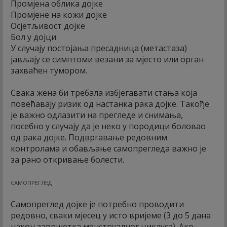
Промјена облика дојке
Промјене на кожи дојке
Осјетљивост дојке
Бол у дојци
У случају постојања пресадница (метастаза)
јављају се симптоми везани за мјесто или орган
захваћен тумором.
Свака жена би требала избјегавати стања која
повећавају ризик од настанка рака дојке. Такође
је важно одлазити на прегледе и снимања,
посебно у случају да је неко у породици боловао
од рака дојке. Подвргавање редовним
контролама и обављање самопрегледа важно је
за рано откривање болести.
САМОПРЕГЛЕД
Самопреглед дојке је потребно проводити
редовно, сваки мјесец у исто вријеме (3 до 5 дана
након завршетка менструалног циклуса). Ако