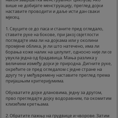
више не добијате менструацију, преглед дојки
наставите проводити и даље исти дан сваки
мјесец.
1. Свуците се до паса и станите пред огледало,
ставите руке на бокове, при јакој свјетлости
погледајте има ли на дојкама или у околини
промјене облика, је ли што натечено, има ли
борања коже налик на целулит, односно није ли се
увукла једна од брадавица. Мања разлика у
величини између дојки је природна. Дигните руке,
окрећите се пред огледалом с једне стране на
другу те у међувремену наставите преглед према
пријашњим критеријумима.
Обухватите дојке длановима, једну за другом,
прво прегледајте дојку водоравним, па окомитим
клизећим кретњама.
2. Обратите пажњу на грудвице и чворове. Затим