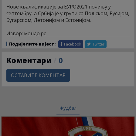
Нове квалификације за ЕУРО2021 почињу у
септембру, а Србија је у групи са Пољском, Русијом,
Бугарском, Летонијом и Естонијом.
Извор: мондо.рс
Подијелите вијест:
Facebook
Twitter
Коментари
/
0
ОСТАВИТЕ КОМЕНТАР
Фудбал