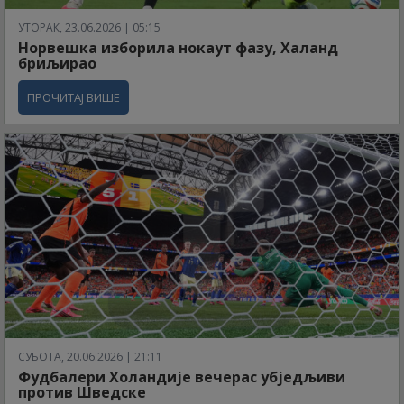
УТОРАК, 23.06.2026 | 05:15
Норвешка изборила нокаут фазу, Халанд
бриљирао
ПРОЧИТАЈ ВИШЕ
СУБОТА, 20.06.2026 | 21:11
Фудбалери Холандије вечерас убједљиви
против Шведске