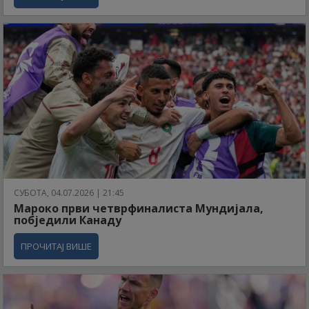
СУБОТА, 04.07.2026 | 21:45
Мароко први четврфиналиста Мундијала,
побједили Канаду
ПРОЧИТАЈ ВИШЕ