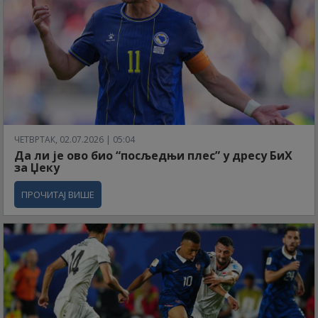
ЧЕТВРТАК, 02.07.2026 | 05:04
Да ли је ово био “посљедњи плес” у дресу БиХ
за Џеку
ПРОЧИТАЈ ВИШЕ