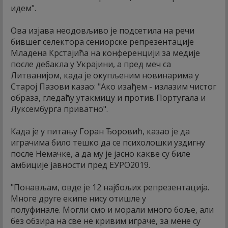
идем".
Ова изјава неодовљиво је подсетила на речи
бившег селектора сениорске репрезентације
Младена Крстајића на конференцији за медије
после дебакла у Украјини, а пред меч са
Литванијом, када је окупљеним новинарима у
Старој Пазови казао: "Ако изађем - излазим чистог
образа, гледаћу утакмицу и против Португала и
Луксембурга приватно".
Када је у питању Горан Ђоровић, казао је да
играчима било тешко да се психолошки уздигну
после Немачке, а да му је јасно какве су биле
амбиције јавности пред ЕУРО2019.
"Понављам, овде је 12 најбољих репрезентација.
Многе друге екипе нису отишле у
полуфинале. Могли смо и морали много боље, али
без обзира на све не кривим играче, за мене су