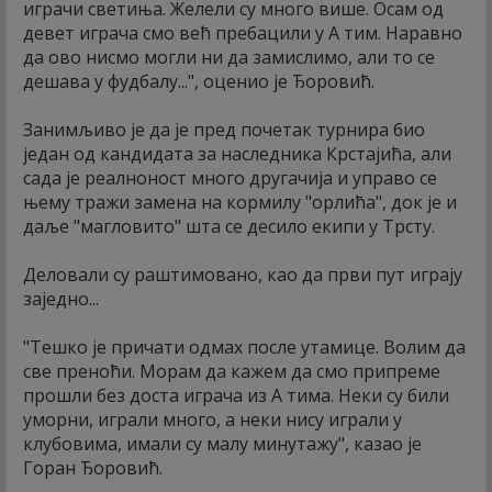
играчи светиња. Желели су много више. Осам од
девет играча смо већ пребацили у А тим. Наравно
да ово нисмо могли ни да замислимо, али то се
дешава у фудбалу...", оценио је Ђоровић.
Занимљиво је да је пред почетак турнира био
један од кандидата за наследника Крстајића, али
сада је реалноност много другачија и управо се
њему тражи замена на кормилу "орлића", док је и
даље "магловито" шта се десило екипи у Трсту.
Деловали су раштимовано, као да први пут играју
заједно...
"Тешко је причати одмах после утамице. Волим да
све преноћи. Морам да кажем да смо припреме
прошли без доста играча из А тима. Неки су били
уморни, играли много, а неки нису играли у
клубовима, имали су малу минутажу", казао је
Горан Ђоровић.