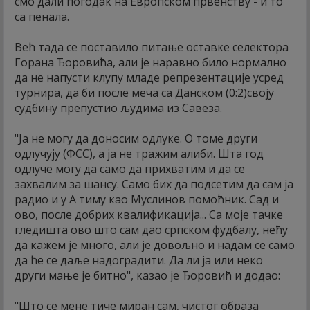
смо дали погодак на Европском првенству - и то
са пенала.
Већ тада се поставило питање оставке селектора
Горана Ђоровића, али је наравно било нормално
да не напусти клупу младе репрезентације усред
турнира, да би после меча са Данском (0:2)своју
судбину препустио људима из Савеза.
"Ја не могу да доносим одлуке. О томе други
одлучују (ФСС), а ја не тражим алиби. Шта год
одлуче могу да само да прихватим и да се
захвалим за шансу. Само бих да подсетим да сам ја
радио и у А тиму као Муслинов помоћник. Сад и
ово, после добрих квалификација... Са моје тачке
гледишта ово што сам дао српском фудбалу, нећу
да кажем је много, али је довољно и надам се само
да ће се даље надоградити. Да ли ја или неко
други мање је битно", казао је Ђоровић и додао:
"Што се мене тиче миран сам, чистог образа