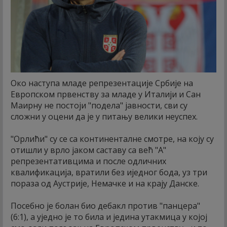
Око наступа младе репрезентације Србије на
Европском првенству за младе у Италији и Сан
Маирну не постоји "подела" јавности, сви су
сложни у оцени да је у питању велики неуспех.
"Орлићи" су се са континенталне смотре, на коју су
отишли у врло јаком саставу са већ "А"
репрезентативцима и после одличних
квалификација, вратили без иједног бода, уз три
пораза од Аустрије, Немачке и на крају Данске.
Посебно је болан био дебакл против "панцера"
(6:1), а уједно је то била и једина утакмица у којој