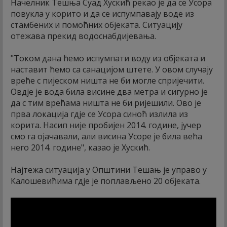
Начелник Тешња Суад Хускић рекао је да се Усора
повукла у корито и да се испумпавају воде из
стамбених и помоћних објеката. Ситуацију
отежава прекид водоснабдијевања.
"Током дана ћемо испумпати воду из објеката и
наставит ћемо са санацијом штете. У овом случају
вреће с пијеском ништа не би могле спријечити.
Овдје је вода била висине два метра и сигурно је
да с тим врећама ништа не би ријешили. Ово је
прва локација гдје се Усора синоћ излила из
корита. Насип није пробијен 2014. године, јучер
смо га ојачавали, али висина Усоре је била већа
него 2014. године", казао је Хускић.
Најтежа ситуација у Општини Тешањ је управо у
Калошевићима гдје је поплављено 20 објеката.