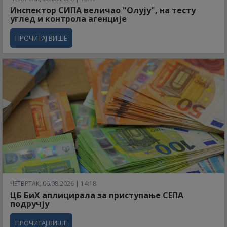
Инспектор СИПА величао "Олују", на тесту
углед и контрола агенције
ПРОЧИТАЈ ВИШЕ
ЧЕТВРТАК, 06.08.2026 | 14:18
ЦБ БиХ аплицирала за приступање СЕПА
подручју
ПРОЧИТАЈ ВИШЕ