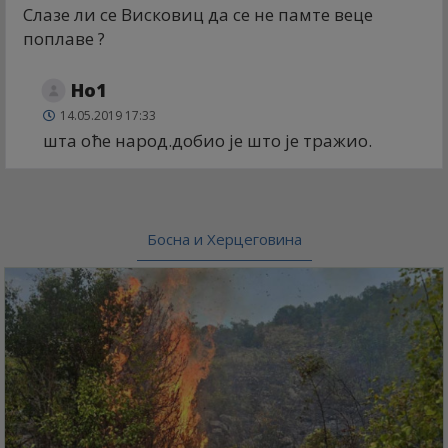
Слазе ли се Висковиц да се не памте веце
поплаве ?
Но1
14.05.2019 17:33
шта оће народ.добио је што је тражио.
Босна и Херцеговина