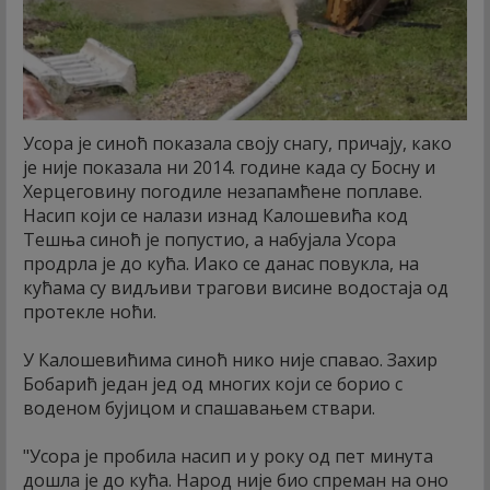
Усора је синоћ показала своју снагу, причају, како
је није показала ни 2014. године када су Босну и
Херцеговину погодиле незапамћене поплаве.
Насип који се налази изнад Калошевића код
Тешња синоћ је попустио, а набујала Усора
продрла је до кућа. Иако се данас повукла, на
кућама су видљиви трагови висине водостаја од
протекле ноћи.
У Калошевићима синоћ нико није спавао. Захир
Бобарић један јед од многих који се борио с
воденом бујицом и спашавањем ствари.
"Усора је пробила насип и у року од пет минута
дошла је до кућа. Народ није био спреман на оно