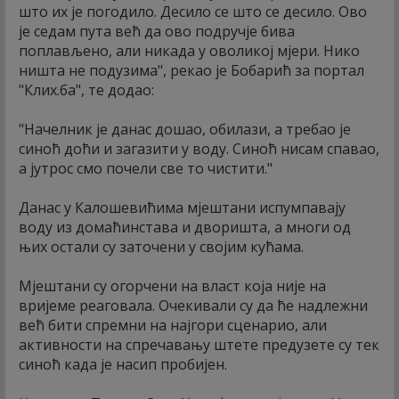
што их је погодило. Десило се што се десило. Ово
је седам пута већ да ово подручје бива
поплављено, али никада у оволикој мјери. Нико
ништа не подузима", рекао је Бобарић за портал
"Клиx.ба", те додао:
"Начелник је данас дошао, обилази, а требао је
синоћ доћи и загазити у воду. Синоћ нисам спавао,
а јутрос смо почели све то чистити."
Данас у Калошевићима мјештани испумпавају
воду из домаћинстава и дворишта, а многи од
њих остали су заточени у својим кућама.
Мјештани су огорчени на власт која није на
вријеме реаговала. Очекивали су да ће надлежни
већ бити спремни на најгори сценарио, али
активности на спречавању штете предузете су тек
синоћ када је насип пробијен.