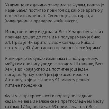
Утакмица се одлично отворила за Фулам, пошто је
Рајан Бабел постигао први гол од како се вратио у
енглески шампионат. Сесењон је асистирао, а
Холанђанин је преварио Фабијанског.
Ипак, гости нису издржали. Вест Хем два пута је из
прекида дошао до гола и на полувремену је било
2:1. Прво је Чичарито главом савладао Рика, а
потом је у 40. Диоп донео предност "чекићарима".
Ранијери је покушао изменама на полувремену,
међутим оне нису уродиле плодом. Штавише, Вест
Хем је до краја успео да постигне још један
погодак. Арнаутовић је сјајно асистирао ка
Антонију, који је главом у 91. минуту решио
питање победника.
Фулам је претрпео шести пораз у последњих
седам мечева и налазе се на претпоследњем месту
са само 17 бодова и чак 63 примљена гола. Вест