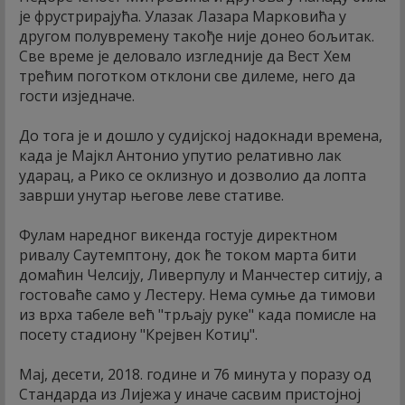
је фрустрирајућа. Улазак Лазара Марковића у
другом полувремену такође није донео бољитак.
Све време је деловало изгледније да Вест Хем
трећим поготком отклони све дилеме, него да
гости изједначе.
До тога је и дошло у судијској надокнади времена,
када је Мајкл Антонио упутио релативно лак
ударац, а Рико се оклизнуо и дозволио да лопта
заврши унутар његове леве стативе.
Фулам наредног викенда гостује директном
ривалу Саутемптону, док ће током марта бити
домаћин Челсију, Ливерпулу и Манчестер ситију, а
гостоваће само у Лестеру. Нема сумње да тимови
из врха табеле већ "трљају руке" када помисле на
посету стадиону "Крејвен Котиџ".
Мај, десети, 2018. године и 76 минута у поразу од
Стандарда из Лијежа у иначе сасвим пристојној