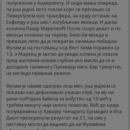
полусезони у Андерлехту. И онда мања повреда,
па још једно лето током којег се прегањао са
Ливерпулом око трансфера, на крају останак на
Енфилду и још шест изгубљених месеци. И данас
коначноЛазар Марковић! После скоро девет и по
месеци коначно на терену. Било би можда и
превише лепо да је повратак зачињен победом.
Фулам је на гостовању код Вест Хема поражен са
1:3, а Маркец је могао да увиди колики је изазов
пред његовим новим клубом ако мисли да се и
догодине такмичи у Премијер лиги. Бар тренутно,
не изгледа превише реално.
Фулам је наиме одиграо лош меч, још једном се
показао као дефанзивно ужасан клуб, па му ни
рани голРајана Бабела за вођство од 1:0 већ у
трећем минуту није много помогао. Већ до краја
полувремена су Хавијер Чичарито Ернандез и Иса
Диоп преокренули резултат на 2:1, па смо у
наставку могли да видимо да ни Фуламова