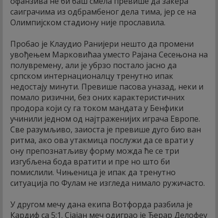
офанзива не би баш смела превише да закера
саиграчима из одбрамбеног дела тима, јер се на
Олимпијском стадиону није прославила.
Пробао је Клаудио Ранијери нешто да промени
увођењем Марковићаа уместо Рајана Сесењона на
полувремену, али је убрзо постало јасно да
српском интернационалцу тренутно ипак
недостају минути. Превише пасова уназад, неки и
помало ризични, без оних карактеристичних
продора који су га током мандата у Бенфики
учинили једном од најтраженијих играча Европе.
Све разумљиво, заиоста је превише дуго био ван
ритма, ако ова утакмица послужи да се врати у
ону препознатљиву форму можда ће се три
изгубљена бода вратити и пре но што би
помислили. Чињеница је ипак да тренутно
ситуација по Фулам не изгледа нимало ружичасто.
У другом мечу дана екипа Вотфорда разбила је
Кардиф са 5:1. Сјајан меч одиграо је Ђерар Делофеу