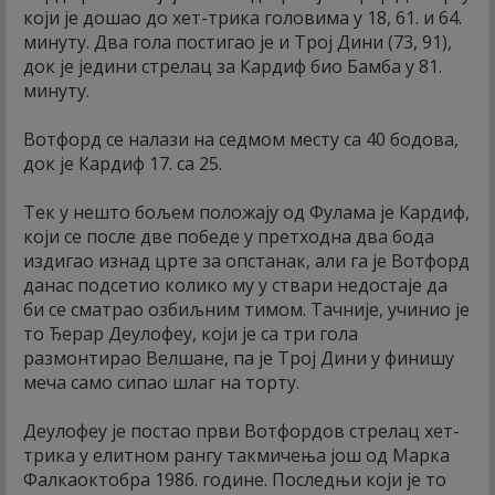
који је дошао до хет-трика головима у 18, 61. и 64.
минуту. Два гола постигао је и Трој Дини (73, 91),
док је једини стрелац за Кардиф био Бамба у 81.
минуту.
Вотфорд се налази на седмом месту са 40 бодова,
док је Кардиф 17. са 25.
Тек у нешто бољем положају од Фулама је Кардиф,
који се после две победе у претходна два бода
издигао изнад црте за опстанак, али га је Вотфорд
данас подсетио колико му у ствари недостаје да
би се сматрао озбиљним тимом. Тачније, учинио је
то Ђерар Деулофеу, који је са три гола
размонтирао Велшане, па је Трој Дини у финишу
меча само сипао шлаг на торту.
Деулофеу је постао први Вотфордов стрелац хет-
трика у елитном рангу такмичења још од Марка
Фалкаоктобра 1986. године. Последњи који је то