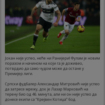
Јокан није успео, неће ни Ранијери! Фулам је новим
поразом и начином на који га је доживео,
потврдио да само чудом може да остане у
Премијер лиги.
Српски фудбалер Александар Митровић није успео
да затресе мрежу, док је Лазар Марковић на
терену био од 46. минута, али ни он није успео да
донесе екипи са "Крејвен Котиџа" бод.