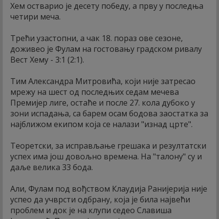
Хем остварио је десету победу, а прву у последња
четири меча.
Трећи узастопни, а чак 18. пораз ове сезоне,
доживео је Фулам на гостовању градском ривалу
Вест Хему - 3:1 (2:1).
Тим Александра Митровића, који није затресао
мрежу на шест од последњих седам мечева
Премијер лиге, остаће и после 27. кола дубоко у
зони испадања, са барем осам бодова заостатка за
најближом екипом која се налази "изнад црте".
Теоретски, за исправљање грешака и резултатски
успех има још довољно времена. На "талону" су и
даље велика 33 бода.
Али, Фулам под вођством Клаудија Ранијерија није
успео да учврсти одбрану, која је била највећи
проблем и док је на клупи седео Славиша