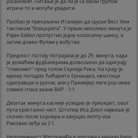
Јокановић. Питање је да ли је са овом групом
играча то и могуће урадити.
Пробао је прекаљени Италијан да сруши Вест Хем
тактиком "блицкрига". У првих неколико минута је
Рајан Бабел пропустио једну колосалну шансу, а
затим довео Фулам у вођство.
Предност гостију потрајала је до 29. минута, када
је домаћим фудбалерима дозвољено да одиграју
"главомет" пред голом Серхија Рика. На крају је
мрежу погодио Ћићарито Ернандез, нехотице
одигравши и руком, али у Премијер лиги још нема
сламке спаса зване ВАР - 1:1.
Десетак минута касније уследио је преокрет, овог
пута кристално чист. Штопер Иса Диоп највише је
скочио после корнера и закуцао лопту иза
Рикових леђа за 2:1.
Недореченост Митровића и другова у нападу била