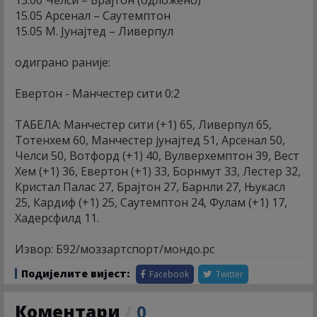
15.05 Арсенал – Саутемптон
15.05 М. Јунајтед – Ливерпул
одиграно раније:
Евертон - Манчестер сити 0:2
ТАБЕЛА: Манчестер сити (+1) 65, Ливерпул 65,
Тотенхем 60, Манчестер јунајтед 51, Арсенал 50,
Челси 50, Вотфорд (+1) 40, Вулверхемптон 39, Вест
Хем (+1) 36, Евертон (+1) 33, Борнмут 33, Лестер 32,
Кристал Палас 27, Брајтон 27, Барнли 27, Њукасл
25, Кардиф (+1) 25, Саутемптон 24, Фулам (+1) 17,
Хадерсфилд 11.
Извор: Б92/моззартспорт/мондо.рс
Подијелите вијест:
Facebook
Twitter
Коментари
/
0