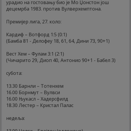
урадио на гостовању био је Мо Џонстон још
децемрба 1983. против Вулверхемптона.
Премијер лига, 27. коло:
Кардиф – Вотфорд 1:5 (0:1)
(Бамба 81 - Делофеу 18, 61, 64, Дини 73, 90+1)
Вест Хем – Фулам 3:1 (2:1)
(Чичарито 29, Диоп 40, Антонио 90+1 - Бабел 3)
субота:
13.30 Барнли – Тотенхем
16.00 Борнмут – Вулвси
16.00 Њукасл – Хадерсфилд
18.30 Лестер – Кристал Палас
недеља:
13.00 Челси – Брајтон (одложено)