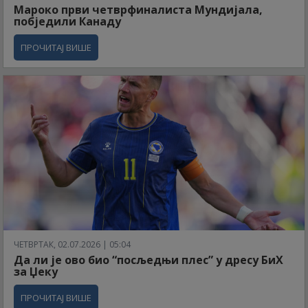
Мароко први четврфиналиста Мундијала,
побједили Канаду
ПРОЧИТАЈ ВИШЕ
ЧЕТВРТАК, 02.07.2026 | 05:04
Да ли је ово био “посљедњи плес” у дресу БиХ
за Џеку
ПРОЧИТАЈ ВИШЕ