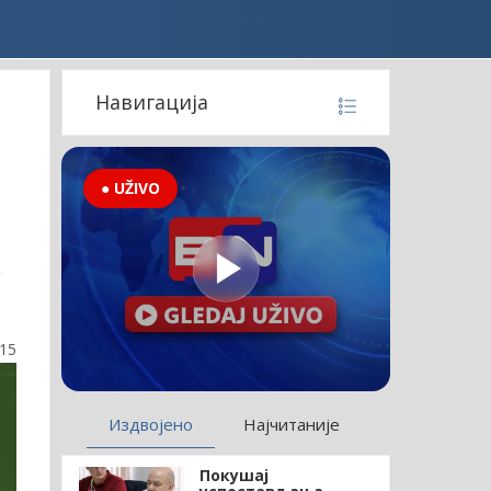
Навигација
● UŽIVO
м
у
:15
Издвојено
Најчитаније
Покушај