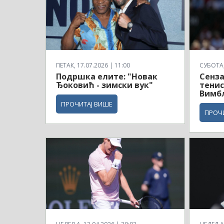
ПЕТАК, 17.07.2026 | 11:00
СУБОТА, 
Подршка елите: "Новак
Сенза
Ђоковић - зимски вук"
тенис
Вимб
ПРОЧИТАЈ ВИШЕ
ПРОЧ