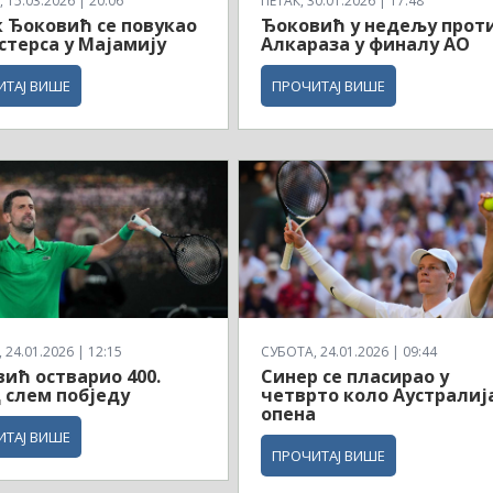
 15.03.2026 | 20:06
ПЕТАК, 30.01.2026 | 17:48
 Ђоковић се повукао
Ђоковић у недељу прот
стерса у Мајамију
Алкараза у финалу АО
ИТАЈ ВИШЕ
ПРОЧИТАЈ ВИШЕ
24.01.2026 | 12:15
СУБОТА, 24.01.2026 | 09:44
ић остварио 400.
Синер се пласирао у
 слем побједу
четврто коло Аустралиј
опена
ИТАЈ ВИШЕ
ПРОЧИТАЈ ВИШЕ