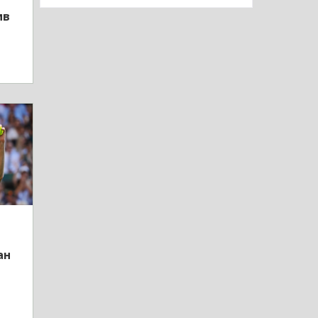
ив
ан