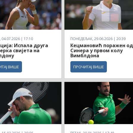
04.07.2026 | 17:10
ПОНЕДЕЉАК, 29.06.2026 | 20:39
ција: Испала друга
Кецмановић поражен о
ерка свијета на
Синера у првом колу
лдону
Вимблдона
ИТАЈ ВИШЕ
ПРОЧИТАЈ ВИШЕ