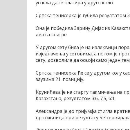
успела да се пласира у друго коло.
Српска тенисерка је губила резултатом 3:
Она је победила Зарину Дијас из Казахстан
два сата игре.
У другом сету била је на иалеквици пораз
изједначења у сетовима, а потом је проти
сету, дозволила да освоји само један гем
Српска тенисерка ће се у другом колу са
заузима 21. позицију.
Крунићева је на старту такмичења на пр
Казахстана, резултатом 3:6, 7:5, 6:1.
Александра је до тријумфа стигла вратив
противница при резултату 5:3 сервирала