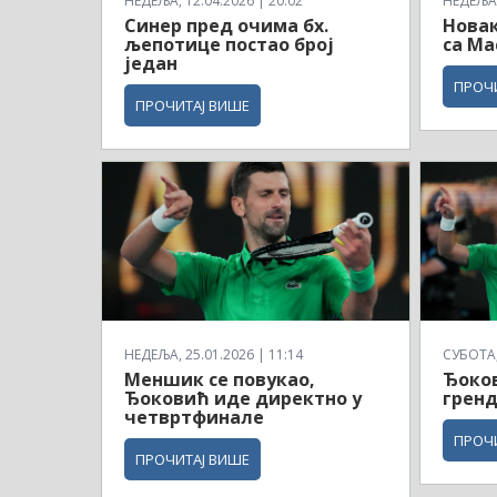
НЕДЕЉА, 12.04.2026 | 20:02
НЕДЕЉА,
Синер пред очима бх.
Новак
љепотице постао број
са Ма
један
ПРОЧ
ПРОЧИТАЈ ВИШЕ
НЕДЕЉА, 25.01.2026 | 11:14
СУБОТА, 
Меншик се повукао,
Ђоков
Ђоковић иде директно у
гренд
четвртфинале
ПРОЧ
ПРОЧИТАЈ ВИШЕ