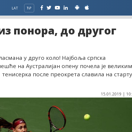
LAT
ЋР
из понора, до другог
асмана у друго коло! Најбоља српска
чешће на Аустралијан опену почела је велики
 тенисерка после преокрета славила на старт
15.01.2019 | 10