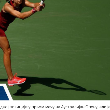
дној позицији у првом мечу на Аустралијан Опену, али ј