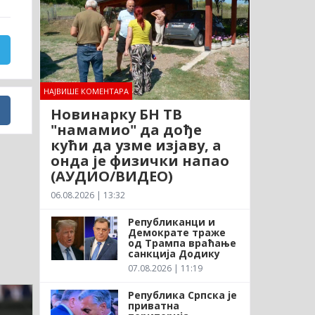
НАЈВИШЕ КОМЕНТАРА
Новинарку БН ТВ
"намамио" да дође
кући да узме изјаву, а
онда је физички напао
(АУДИО/ВИДЕО)
06.08.2026 | 13:32
Републиканци и
Демократе траже
од Трампа враћање
санкција Додику
07.08.2026 | 11:19
Република Српска је
приватна