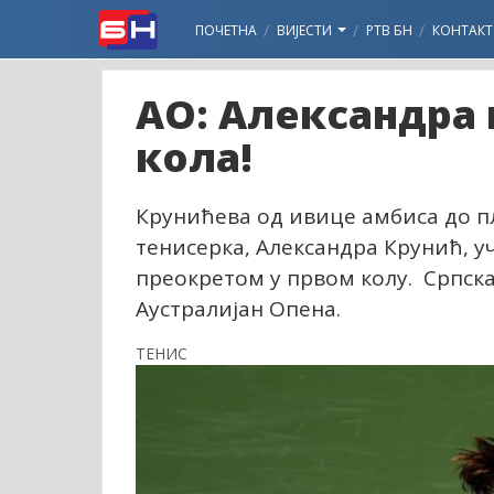
ПОЧЕТНА
ВИЈЕСТИ
РТВ БН
КОНТАКТ
АО: Александра 
кола!
Крунићева од ивице амбиса до пл
тенисерка, Александра Крунић, у
преокретом у првом колу. Српска
Аустралијан Опена.
ТЕНИС