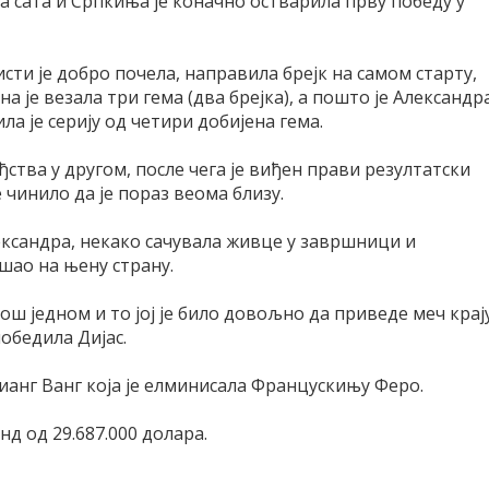
два сата и Српкиња је коначно остварила прву победу у
сти је добро почела, направила брејк на самом старту,
а је везала три гема (два брејка), а пошто је Александр
а је серију од четири добијена гема.
ђства у другом, после чега је виђен прави резултатски
е чинило да је пораз веома близу.
лександра, некако сачувала живце у завршници и
ешао на њену страну.
још једном и то јој је било довољно да приведе меч крају
победила Дијас.
ианг Ванг која је елминисала Францускињу Феро.
нд од 29.687.000 долара.