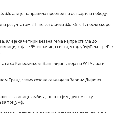
6, 3:5, али је направила преокрет и остварила победу.
а резултатом 2:1, по сетовима 3:6, 7:5, 6:1, после скоро
а, али је са четири везана гема најпре стигла до
вници, која је 95. играчица света, у одлућујућем, треће
.
стати са Кинескињом, Ванг Ћијанг, која на WТА листи
вом Гренд слему сезоне савладала Зарину Дијас из
ши се са ивице амбиса, пошто је у другом сету
 за тријумф.