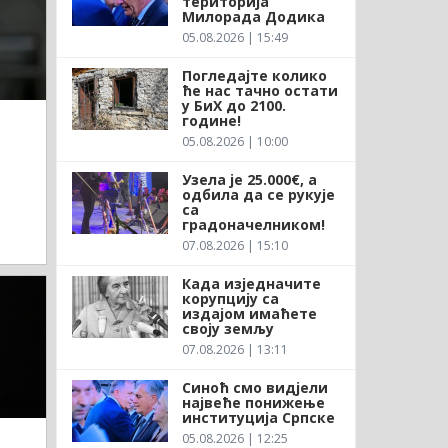
територија
Милорада Додика
05.08.2026 | 15:49
Погледајте колико
ће нас тачно остати
у БиХ до 2100.
године!
05.08.2026 | 10:00
д
Узела је 25.000€, а
одбила да се рукује
са
градоначелником!
07.08.2026 | 15:10
Када изједначите
корупцију са
издајом имаћете
своју земљу
07.08.2026 | 13:11
Синоћ смо видјели
највеће понижење
институција Српске
05.08.2026 | 12:25