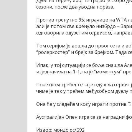
Дуел на терену број 12 трајао је скоро 
сезони, после два уводна пораза.
Против тренутно 95. играчице на WТА ли
али је потом све кренуло низбрдо – Зарин
одговорила одузетим сервисом, направил
Том серијом је дошла до првог сета и во
“ролеркостер” и брејк за брејком. Тада с
Ипак, у тој ситуацији се боље снашла А
изједначила на 1-1, па је “моментум” пр
Почетком трећег сета је одузела сервис 
чиме је тек у трећем међусобном дуелу 
Она ће у следећем колу играти против Ћ
Аустралијан Опен игра се за наградни фо
Извор: мондо.рс/Б92