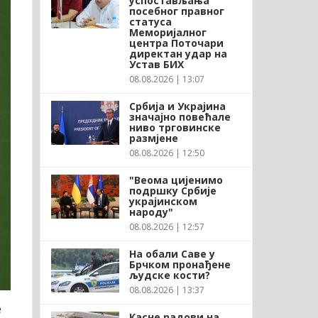
успостављања
посебног правног
статуса
Меморијалног
центра Поточари
директан удар на
Устав БИХ
08.08.2026 | 13:07
Србија и Украјина
значајно повећале
ниво трговинске
размјене
08.08.2026 | 12:50
"Веома цијенимо
подршку Србије
украјинском
народу"
08.08.2026 | 12:57
На обали Саве у
Брчком пронађене
људске кости?
08.08.2026 | 13:37
е
Касне радови на