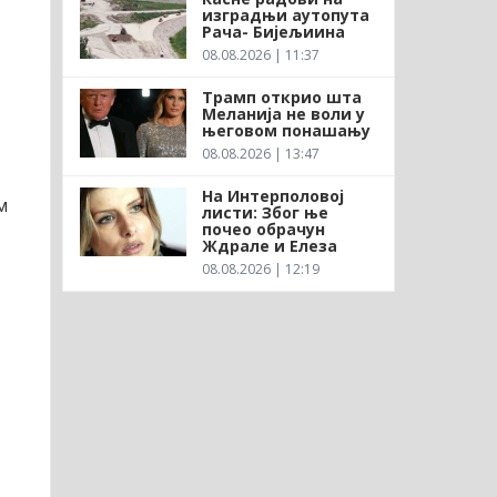
изградњи аутопута
Рача- Бијељиина
08.08.2026 | 11:37
Трамп открио шта
Меланија не воли у
његовом понашању
08.08.2026 | 13:47
На Интерполовој
м
листи: Због ње
почео обрачун
Ждрале и Елеза
08.08.2026 | 12:19