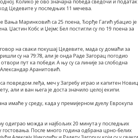
одној. Колико је ово значајна победа сведочи и податак
 код Цедевите у последњих 11 мечева.
је Вања Маринковић са 25 поена, Ђорђе Гагић убацио је
ена. Џастин Кобс и Џејмс Бел постигли су по 19 поена за
говор на сваки покушај Цедевите, мада су домаћи за
ишли су на 79:78, али је онда Раде Загорац погодио
 отвори пут ка победи. А њу су са линије за слободна
Александар Аранитовић.
 са повредом леђа, меч у Загребу играо и капитен Нови
у, али и ван њега је доста значило целој екипи.
на имаће у среду, када у премијерном дуелу Еврокупа
ну одиграо можда и најбољих 20 минута у последњих
у гостовања. После много година одбрана црно-белих
ујући Алексеју Николићу и Радету Загорцу који су у свако