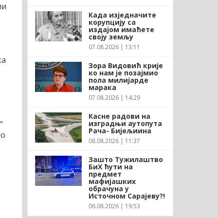
ли
Када изједначите
корупцију са
издајом имаћете
своју земљу
07.08.2026 | 13:11
ка
Зора Видовић крије
ко нам је позајмио
пола милијарде
марака
07.08.2026 | 14:29
Касне радови на
изградњи аутопута
"
Рача- Бијељиина
ао
08.08.2026 | 11:37
Зашто Тужилаштво
БиХ ћути на
предмет
мафијашких
обрачуна у
Источном Сарајеву?!
06.08.2026 | 19:53