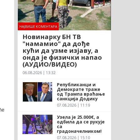
НАЈВИШЕ КОМЕНТАРА
Новинарку БН ТВ
"намамио" да дође
кући да узме изјаву, а
онда је физички напао
(АУДИО/ВИДЕО)
06.08.2026 | 13:32
Републиканци и
Демократе траже
од Трампа враћање
санкција Додику
07.08.2026 | 11:19
ће
Узела је 25.000€, а
одбила да се рукује
са
градоначелником!
07.08.2026 | 15:10