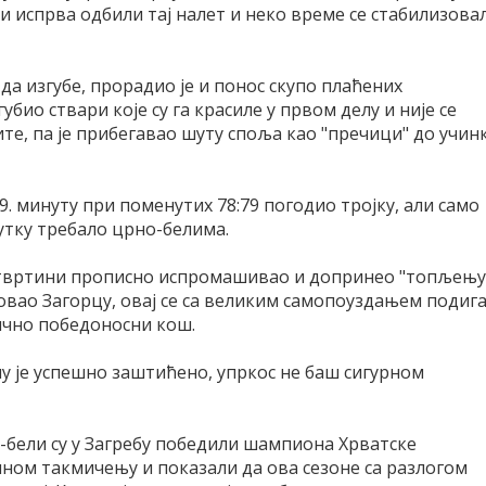
ли испрва одбили тај налет и неко време се стабилизова
 да изгубе, прорадио је и понос скупо плаћених
убио ствари које су га красиле у првом делу и није се
е, па је прибегавао шуту споља као "пречици" до учин
39. минуту при поменутих 78:79 погодио тројку, али само
нутку требало црно-белима.
четвртини прописно испромашивао и допринео "топљењу
овао Загорцу, овај се са великим самопоуздањем подиг
тично победоносни кош.
у је успешно заштићено, упркос не баш сигурном
-бели су у Загребу победили шампиона Хрватске
лном такмичењу и показали да ова сезоне са разлогом