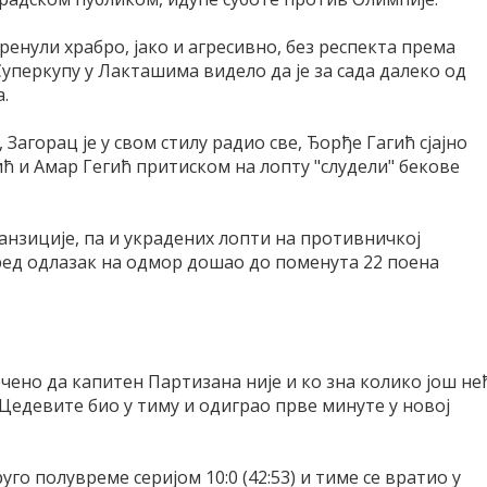
ренули храбро, јако и агресивно, без респекта према
Суперкупу у Лакташима видело да је за сада далеко од
.
Загорац је у свом стилу радио све, Ђорђе Гагић сјајно
олић и Амар Гегић притиском на лопту "слудели" бекове
анзиције, па и украдених лопти на противничкој
пред одлазак на одмор дошао до поменута 22 поена
ечено да капитен Партизана није и ко зна колико још не
 Цедевите био у тиму и одиграо прве минуте у новој
уго полувреме серијом 10:0 (42:53) и тиме се вратио у