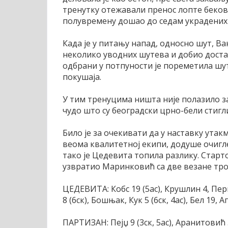
тренутку отежавали пренос лопте бекови
полувремену дошао до седам украдених л
Када је у питању напад, односно шут, В
неколико уводних шутева и добио доста 
одбрани у потпуности је пореметила шут 
покушаја.
У тим тренуцима ништа није полазило з
чудо што су београдски црно-бели стигл
Било је за очекивати да у наставку утак
веома квалитетној екипи, додуше очигле
тако је Цедевита топила разлику. Стартов
узвратио Маринковић са две везане тро
ЦЕДЕВИТА: Кобс 19 (5ас), Крушлин 4, Пер
8 (6ск), Бошњак, Кук 5 (6ск, 4ас), Бел 19, А
ПАРТИЗАН: Пејџ 9 (3ск, 5ас), Аранитовић 