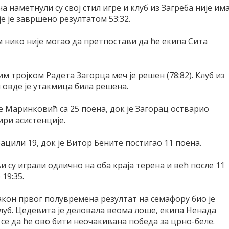
 наметнули су свој стил игре и клуб из Загреба није им
е је завршено резултатом 53:32.
 нико није могао да претпостави да ће екипа Сита
м тројком Радета Загорца меч је решен (78:82). Клуб из
м овде је утакмица била решена.
е Маринковић са 25 поена, док је Загорац остварио
ири асистенције.
ацили 19, док је Витор Бените постигао 11 поена.
 су играли одлично на оба краја терена и већ после 11
19:35.
акон првог полувремена резултат на семафору био је
клуб. Цедевита је деловала веома лоше, екипа Ненада
 се да ће ово бити неочакивана победа за црно-беле.