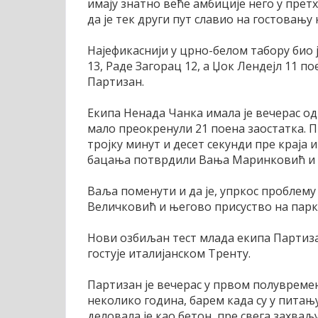
имају знатно веће амбиције него у претх
да је тек други пут славио на гостовању
Најефикаснији у црно-белом табору био 
13, Раде Загорац 12, а Џок Лендејл 11 по
Партизан.
Екипа Ненада Чанка имала је вечерас од
мало преокренули 21 поена заостатка. Пр
тројку минут и десет секунди пре краја и
бацања потврдили Вања Маринковић и 
Ваља поменути и да је, упркос проблему
Величковић и његово присуство на паркет
Нови озбиљан тест млада екипа Партиза
гостује италијанском Тренту.
Партизан је вечерас у првом полувреме
неколико година, барем када су у питањ
деловала је као бетон, пре свега захваљ