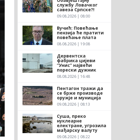
Обавјештајну
службу Ловачког
савеза Српске?!
09.08.2026 | 08:00
Вучић: Повећање
пензија ће пратити
повећање плата
08.08.2026 | 19:08
Дервентска
фабрика цијеви
“Унис” највећи
порески дужник
08.08.2026 | 16:48
Пентагон тражи да
се брже производе
оружје и муниција
09.08.2026 | 08:13
Суша, преко
нуклеарне
електране, угрозила
мађарску валуту
09.08.2026 | 08:22