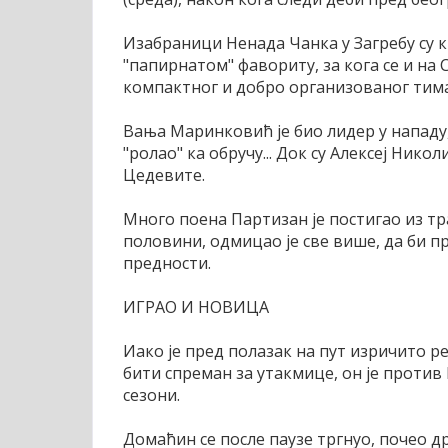
Изабраници Ненада Чанка у Загребу су к
"папирнатом" фавориту, за кога се и на 
компактног и добро организованог тима
Вања Маринковић је био лидер у нападу, 
"ролао" ка обручу... Док су Алексеј Ник
Цедевите.
Много поена Партизан је постигао из тр
половини, одмицао је све више, да би 
предности.
ИГРАО И НОВИЦА
Иако је пред полазак на пут изричито р
бити спреман за утакмице, он је против
сезони.
Домаћин се после паузе тргнуо, почео др