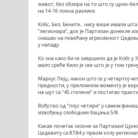
живот, без обзира на то што су црно-бе
на 14-16 поена разлике.
Кобс, Бел, Бените... нису више имали шта
"легионара", док је Партизан донекле изг
снашао на повећану агресивност Цедевит
у нападу.
Ко зна како би се завршило да је Кобс у 
мало среће било је све што је у том тре
Маркус Пејџ, након што се у четвртој 
предности, у преломном моменту је вер
на шут са "45 степени" и постигао прак
Вођство од "плус четири" у самом финиш
извођењу слободних бацања 5/8.
Какав почетак сезоне за Партизан! Црно
Цедевиту са 87:84 у првом колу региона