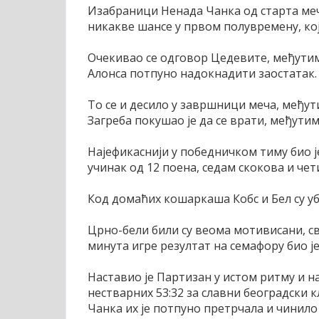
Изабраници Ненада Чанка од старта меча
никакве шансе у првом полувремену, кој
Очекивао се одговор Цедевите, међутим
Алонса потпуно надокнадити заостатак.
То се и десило у завршници меча, међути
Загреба покушао је да се врати, међути
Најефикаснији у победничком тиму био ј
учинак од 12 поена, седам скокова и чет
Код домаћих кошаркаша Кобс и Бел су уб
Црно-бели били су веома мотивисани, сви
минута игре резултат на семафору био је 
Наставио је Партизан у истом ритму и н
нестварних 53:32 за славни београдски 
Чанка их је потпуно претрчала и чинило