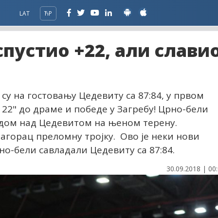
LAT
ЋР
спустио +22, али слави
 на гостовању Цедевиту са 87:84, у првом
 22" до драме и победе у Загребу! Црно-бели
едом над Цедевитом на њеном терену.
агорац преломну тројку. Ово је неки нови
но-бели савладали Цедевиту са 87:84.
30.09.2018 | 00