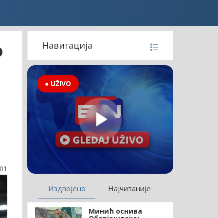
о
Навигација
● UŽIVO
:01
Издвојено
Најчитаније
Минић оснива