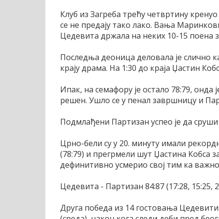
Клуб из Загреба трећу четвртину кренуо 
се не предају тако лако. Вања Маринкови
Цедевита држала на неких 10-15 поена з
Последња деоница деловала је слично ка
крају драма. На 1:30 до краја Џастин Коб
Ипак, на семафору је остало 78:79, онда 
решен. Ушло се у пенал завршницу и Пар
Подмлађени Партизан успео је да сруши
Црно-бели су у 20. минуту имали рекордни
(78:79) и прегрмели шут Џастина Кобса з
дефинитивно усмерио свој тим ка важно
Цедевита - Партизан 84:87 (17:28, 15:25, 26
Друга победа из 14 гостовања Цедевити 
(среда), након кога следи деби пред бе