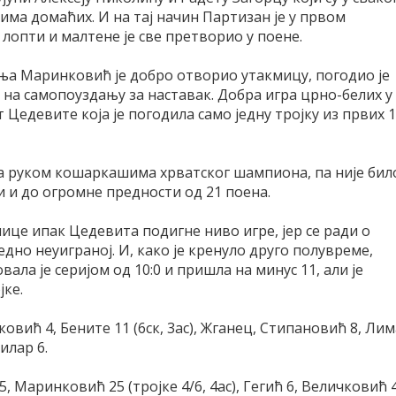
ма домаћих. И на тај начин Партизан је у првом
опти и малтене је све претворио у поене.
ања Маринковић је добро отворио утакмицу, погодио је
на самопоуздању за наставак. Добра игра црно-белих у
Цедевите која је погодила само једну тројку из првих 
а руком кошаркашима хрватског шампиона, па није бил
и и до огромне предности од 21 поена.
мице ипак Цедевита подигне ниво игре, јер се ради о
дно неуиграној. И, како је кренуло друго полувреме,
ала је серијом од 10:0 и пришла на минус 11, али је
јке.
ковић 4, Бените 11 (6ск, 3ас), Жганец, Стипановић 8, Лим
гилар 6.
5, Маринковић 25 (тројке 4/6, 4ас), Гегић 6, Величковић 4