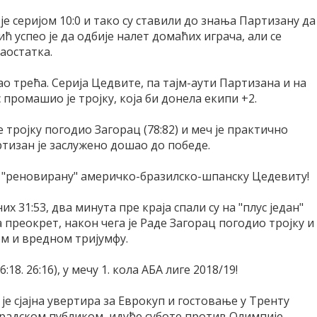
је серијом 10:0 и тако су ставили до знања Партизану да
ћ успео је да одбије налет домаћих играча, али се
аостатка.
о трећа. Серија Цедвите, па тајм-аути Партизана и на
с промашио је тројку, која би донела екипи +2.
је тројку погодио Загорац (78:82) и меч је практично
тизан је заслужено дошао до победе.
 "реновирану" америчко-бразилско-шпанску Цедевиту!
х 31:53, два минута пре краја спали су на "плус један"
а преокрет, након чега је Раде Загорац погодио тројку и
м и вредном тријумфу.
:18. 26:16), у мечу 1. кола АБА лиге 2018/19!
је сјајна увертира за Еврокуп и гостовање у Тренту
оградском публиком, идуће суботе против Олимпије.