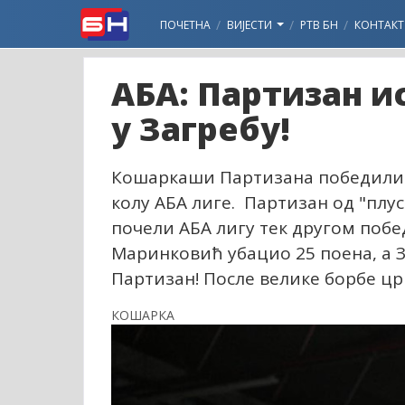
ПОЧЕТНА
ВИЈЕСТИ
РТВ БН
КОНТАКТ
АБА: Партизан и
у Загребу!
Кошаркаши Партизана победили су
колу АБА лиге. Партизан од "плус
почели АБА лигу тек другом поб
Маринковић убацио 25 поена, а З
Партизан! После велике борбе цр
КОШАРКА