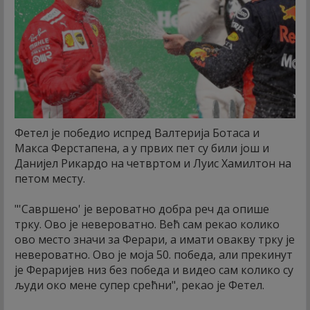
Фетел је победио испред Валтерија Ботаса и
Макса Ферстапена, а у првих пет су били још и
Данијел Рикардо на четвртом и Луис Хамилтон на
петом месту.
"'Савршено' је вероватно добра реч да опише
трку. Ово је невероватно. Већ сам рекао колико
ово место значи за Ферари, а имати овакву трку је
невероватно. Ово је моја 50. победа, али прекинут
је Фераријев низ без победа и видео сам колико су
људи око мене супер срећни", рекао је Фетел.