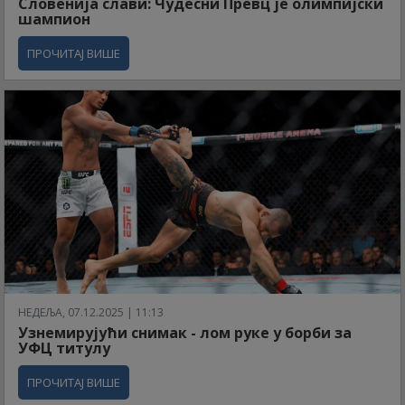
Словенија слави: Чудесни Превц је олимпијски
шампион
ПРОЧИТАЈ ВИШЕ
НЕДЕЉА, 07.12.2025 | 11:13
Узнемирујући снимак - лом руке у борби за
УФЦ титулу
ПРОЧИТАЈ ВИШЕ