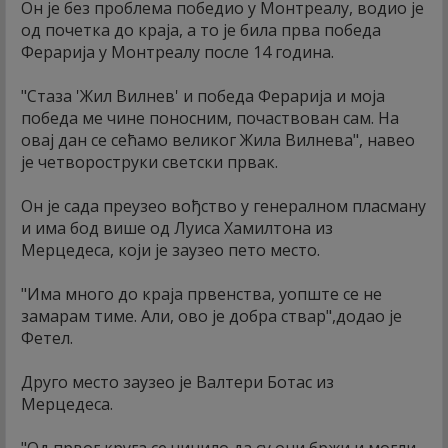
Он је без проблема победио у Монтреалу, водио је
од почетка до краја, а то је била прва победа
Ферарија у Монтреалу после 14 година.
"Стаза 'Жил Вилнев' и победа Ферарија и моја
победа ме чине поносним, почаствован сам. На
овај дан се сећамо великог Жила Вилнева", навео
је четвороструки светски првак.
Он је сада преузео вођство у генералном пласману
и има бод више од Луиса Хамилтона из
Мерцедеса, који је заузео пето место.
"Има много до краја првенства, уопште се не
замарам тиме. Али, ово је добра ствар",додао је
Фетел.
Друго место заузео је Валтери Ботас из
Мерцедеса.
"Од првог круга се чинило да су они бржи и могли