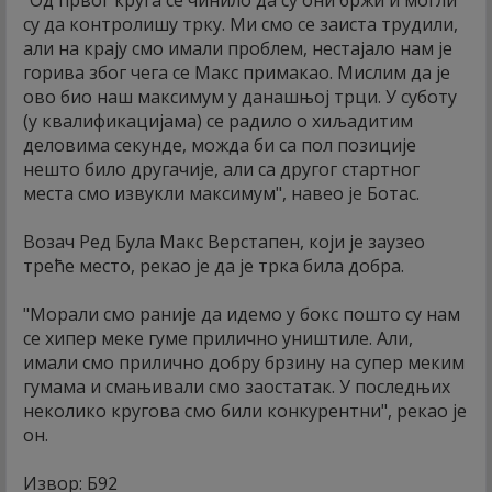
су да контролишу трку. Ми смо се заиста трудили,
али на крају смо имали проблем, нестајало нам је
горива због чега се Макс примакао. Мислим да је
ово био наш максимум у данашњој трци. У суботу
(у квалификацијама) се радило о хиљадитим
деловима секунде, можда би са пол позиције
нешто било другачије, али са другог стартног
места смо извукли максимум", навео је Ботас.
Возач Ред Була Макс Верстапен, који је заузео
треће место, рекао је да је трка била добра.
"Морали смо раније да идемо у бокс пошто су нам
се хипер меке гуме прилично уништиле. Али,
имали смо прилично добру брзину на супер меким
гумама и смањивали смо заостатак. У последњих
неколико кругова смо били конкурентни", рекао је
он.
Извор: Б92