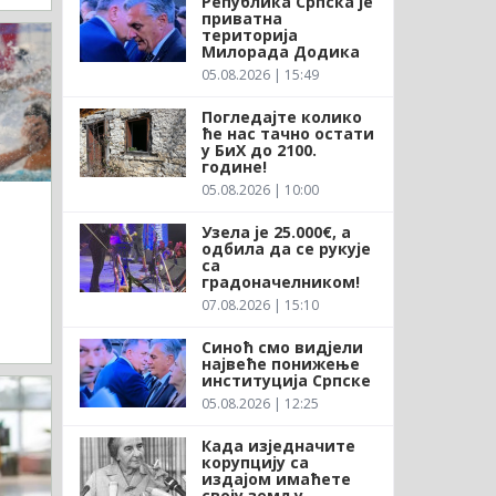
Република Српска је
приватна
територија
Милорада Додика
05.08.2026 | 15:49
Погледајте колико
ће нас тачно остати
у БиХ до 2100.
године!
05.08.2026 | 10:00
Узела је 25.000€, а
одбила да се рукује
са
градоначелником!
07.08.2026 | 15:10
Синоћ смо видјели
највеће понижење
институција Српске
05.08.2026 | 12:25
Када изједначите
корупцију са
издајом имаћете
своју земљу