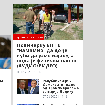
НАЈВИШЕ КОМЕНТАРА
Новинарку БН ТВ
"намамио" да дође
кући да узме изјаву, а
онда је физички напао
(АУДИО/ВИДЕО)
06.08.2026 | 13:32
ни
Републиканци и
Демократе траже
од Трампа враћање
санкција Додику
07.08.2026 | 11:19