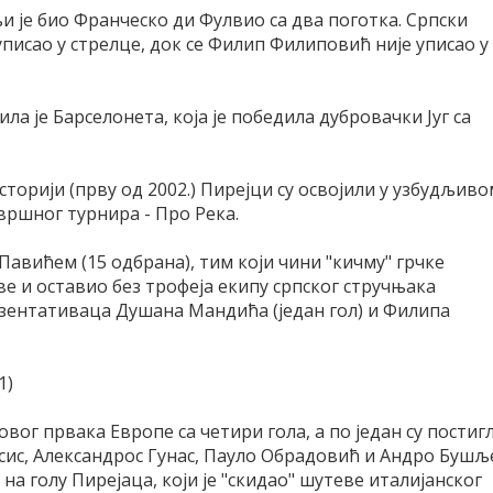
 је био Франческо ди Фулвио са два поготка. Српски
исао у стрелце, док се Филип Филиповић није уписао у
а је Барселонета, која је победила дубровачки Југ са
сторији (прву од 2002.) Пирејци су освојили у узбудљиво
ршног турнира - Про Река.
Павићем (15 одбрана), тим који чини "кичму" грчке
ве и оставио без трофеја екипу српског стручњака
зентативаца Душана Мандића (један гол) и Филипа
1)
овог првака Европе са четири гола, а по један су постиг
сис, Александрос Гунас, Пауло Обрадовић и Андро Бушљ
на голу Пирејаца, који је "скидао" шутеве италијанског