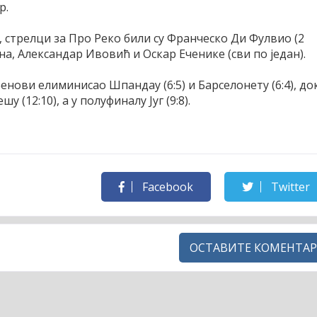
р.
, стрелци за Про Реко били су Франческо Ди Фулвио (2
а, Александар Ивовић и Оскар Еченике (сви по један).
енови елиминисао Шпандау (6:5) и Барселонету (6:4), до
 (12:10), а у полуфиналу Југ (9:8).
Facebook
Twitter
ОСТАВИТЕ КОМЕНТАР