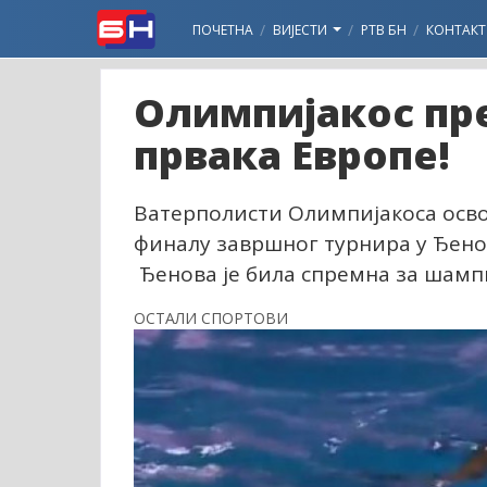
ПОЧЕТНА
ВИЈЕСТИ
РТВ БН
КОНТАКТ
Олимпијакос пре
првака Европе!
Ватерполисти Олимпијакоса освој
финалу завршног турнира у Ђенови п
Ђенова је била спремна за шампи
ОСТАЛИ СПОРТОВИ