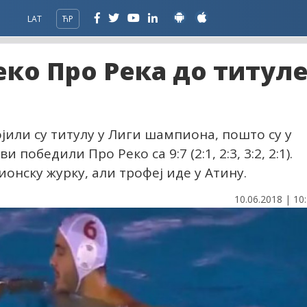
LAT
ЋР
ко Про Река до титул
или су титулу у Лиги шампиона, пошто су у
обедили Про Реко са 9:7 (2:1, 2:3, 3:2, 2:1).
онску журку, али трофеј иде у Атину.
10.06.2018 | 10