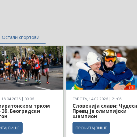
Остали спортови
18.04.2026 | 09:06
СУБОТА, 14.02.2026 | 21:06
маратонском трком
Словенија слави: Чудес
 39. Београдски
Превц је олимпијски
тон
шампион
ИТАЈ ВИШЕ
ПРОЧИТАЈ ВИШЕ