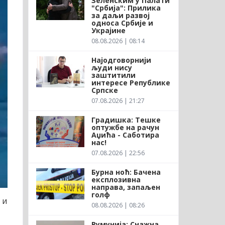
Зеленским у Палати
"Србија": Прилика
за даљи развој
односа Србије и
Украјине
08.08.2026 | 08:14
Најодговорнији
људи нису
заштитили
интересе Републике
Српске
07.08.2026 | 21:27
Градишка: Тешке
оптужбе на рачун
Аџића - Саботира
нас!
07.08.2026 | 22:56
Бурна ноћ: Бачена
експлозивна
направа, запаљен
голф
 и
08.08.2026 | 08:26
Румунија: Снажна