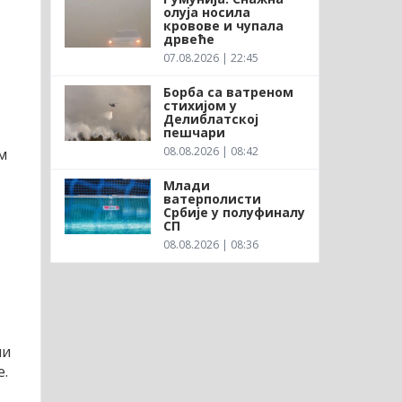
олуја носила
кровове и чупала
дрвеће
07.08.2026 | 22:45
Борба са ватреном
стихијом у
Делиблатској
пешчари
08.08.2026 | 08:42
м
Млади
ватерполисти
Србије у полуфиналу
СП
08.08.2026 | 08:36
ли
е.