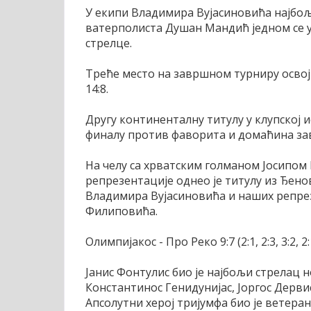
У екипи Владимира Вујасиновића најбољи
ватерполиста Душан Мандић једном се уп
стрелце.
Треће место на завршном турниру освојил
14:8.
Другу континенталну титулу у клупској и
финалу против фаворита и домаћина зав
На челу са хрватским голманом Јосипом 
репрезентације однео је титулу из Ђено
Владимира Вујасиновића и наших репре
Филиповића.
Олимпијакос - Про Реко 9:7 (2:1, 2:3, 3:2, 2:
Јанис Фонтулис био је најбољи стрелац н
Константинос Генидунијас, Јоргос Дерви
Апсолутни херој тријумфа био је ветеран 