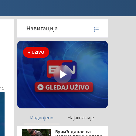
е
Навигација
● UŽIVO
:15
Издвојено
Најчитаније
Вучић данас са