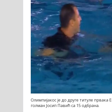
Олимпијакос је до друге титуле првака Е
голман Јосип Павић са 15 одбрана.