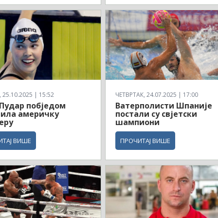
25.10.2025 | 15:52
ЧЕТВРТАК, 24.07.2025 | 17:00
Пудар побједом
Ватерполисти Шпаније
рила америчку
постали су свјетски
еру
шампиони
ИТАЈ ВИШЕ
ПРОЧИТАЈ ВИШЕ