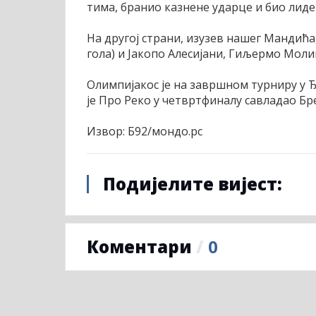
тима, бранио казнене ударце и био лиде
На другој страни, изузев нашег Мандића
гола) и Јакопо Алесијани, Гиљермо Молин
Олимпијакос је на завршном турниру у Ђ
је Про Реко у четвртфиналу савладао Брешу
Извор: Б92/мондо.рс
Подијелите вијест:
Коментари
/
0