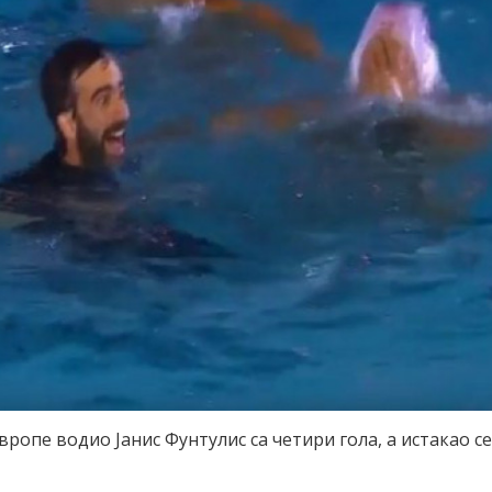
вропе водио Јанис Фунтулис са четири гола, а истакао се