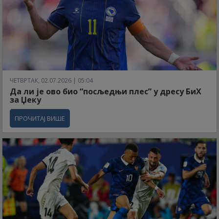
ЧЕТВРТАК, 02.07.2026 | 05:04
Да ли је ово био “посљедњи плес” у дресу БиХ
за Џеку
ПРОЧИТАЈ ВИШЕ