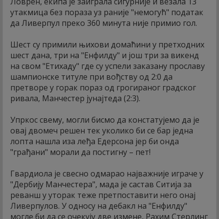
Ловрен, екипа је заиграла сигурније и везала 13
утакмица без пораза уз раније "немогућ" податак
да Ливерпул преко 360 минута није примио гол.
Шест су примили њихови домаћини у претходних
шест дана, три на "Енфилду" и још три за викенд
на свом "Етихаду" где су успели заказану прославу
шампионске титуле при вођству од 2:0 да
претворе у горак пораз од грогираног градског
ривала, Манчестер јунајтеда (2:3).
Упркос свему, могли бисмо да констатујемо да је
овај двомеч решен тек уколико би се бар једна
лопта нашла иза леђа Едерсона јер би онда
"грађани" морали да постигну – пет!
Гвардиола је свесно одмарао најважније играче у
"Дербију Манчестера", мада је састав Ситија за
реванш у уторак теже претпоставити него онај
Ливерпулов. У односу на дебакл на "Енфилду"
могле би да се очекују две измене, Рахим Стерлинг