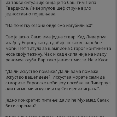
из такве ситуације онда је то баш тим Пепа
Гвардиоле. Ливерпулов шеф струке врло
једноставно појашњава.
“На почетку сезоне овде смо изгубили 5:0”.
Све је јасно. Само има једна ствар. Кад Ливерпул
изађе у Европу као да добије некакве чаробне
моћи. Пет титула за шампиона Старог континента
носе своју тежину. Чак и кад екипа није на нивоу
реномеа клуба. Бар тако јавност мисли. Не и Клоп.
“Да ли искуство помаже? Да ли вама помаже
искуство вашег деде? Искуства морате сами да
створите. Европске ноћи јесу посебне за Ливерпул,
али нисмо ми искуснији од Ситијевих играча”.
Једно конкретно питање: да ли ће Мухамед Салах
бити спреман?