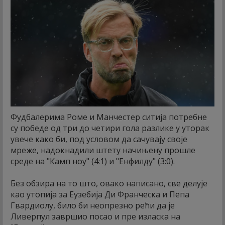
Фудбалерима Роме и Манчестер ситија потребне
су победе од три до четири гола разлике у уторак
увече како би, под условом да сачувају своје
мреже, надокнадили штету начињену прошле
среде на "Камп ноу" (4:1) и "Енфилду" (3:0).
Без обзира на то што, овако написано, све делује
као утопија за Еузебија Ди Франческа и Пепа
Гвардиолу, било би неопрезно рећи да је
Ливерпул завршио посао и пре изласка на