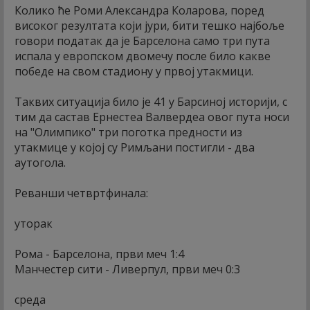
Колико ће Роми Александра Коларова, поред
високог резултата који јури, бити тешко најбоље
говори податак да је Барселона само три пута
испала у европском двомечу после било какве
победе на свом стадиону у првој утакмици.
Таквих ситуација било је 41 у Барсиној историји, с
тим да састав Ернестеа Валвердеа овог пута носи
на "Олимпико" три поготка предности из
утакмице у којој су Римљани постигли - два
аутогола.
Реванши четвртфинала:
уторак
Рома - Барселона, први меч 1:4
Манчестер сити - Ливерпул, први меч 0:3
среда