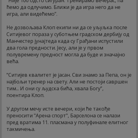
“Није 100 одсто сигуран. Тренирамо вечерас, па
ћемо да одлучимо. Ближи је да игра него да не
игра, али видећемо”.
Не дозвољава Клоп екипи ни да се уљуљка после
Ситијевог пораза у суботњем градском дербију од
Манчестер јунајтеда када су Грађани испустили
два гола предности. Јесу, али је у првом
полувремену предност могла да буде и значајно
већа.
“Ситијев квалитет је јасан. Сви знамо за Пепа, он је
најбољи тренер на свету. Али не постоји савршен
тим... И они су људска бића, хвала Богу”,
поентира Клоп.
У другом мечу исте вечери, који ће такође
преносити "Арена спорт", Барселона се налази
пред вратима 11. пласмана у полуфинале елитног
такмичења.