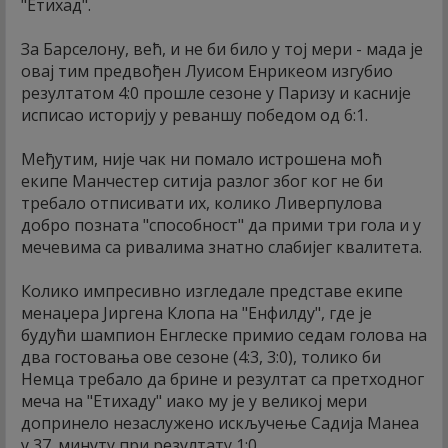
"Етихад".
За Барселону, већ, и не би било у тој мери - мада је
овај тим предвођен Луисом Енрикеом изгубио
резултатом 4:0 прошле сезоне у Паризу и касније
исписао историју у реваншу победом од 6:1.
Међутим, није чак ни помало истрошена моћ
екипе Манчестер ситија разлог због ког не би
требало отписивати их, колико Ливерпулова
добро позната "способност" да прими три гола и у
мечевима са ривалима знатно слабијег квалитета.
Колико импресивно изгледале представе екипе
менаџера Јиргена Клопа на "Енфилду", где је
будући шампион Енглеске примио седам голова на
два гостовања ове сезоне (4:3, 3:0), толико би
Немца требало да брине и резултат са претходног
меча на "Етихаду" иако му је у великој мери
допринело незаслужено искључење Садија Манеа
у 37. минуту при резултату 1:0.