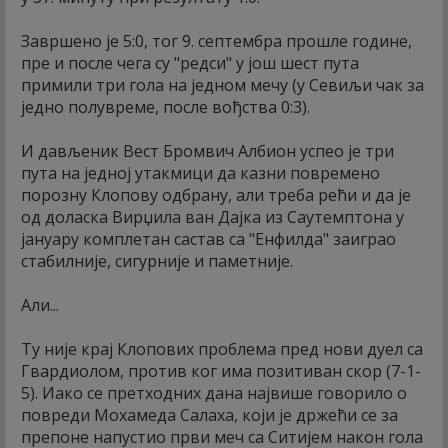
Завршено је 5:0, тог 9. септембра прошле године,
пре и после чега су "редси" у још шест пута
примили три гола на једном мечу (у Севиљи чак за
једно полувреме, после вођства 0:3).
И дављеник Вест Бромвич Албион успео је три
пута на једној утакмици да казни повремено
порозну Клопову одбрану, али треба рећи и да је
од доласка Вирџила ван Дајка из Саутемптона у
јануару комплетан састав са "Енфилда" заиграо
стабилније, сигурније и паметније.
Али...
Ту није крај Клопових проблема пред нови дуел са
Гвардиолом, против ког има позитиван скор (7-1-
5). Иако се претходних дана највише говорило о
повреди Мохамеда Салаха, који је држећи се за
препоне напустио први меч са Ситијем након гола