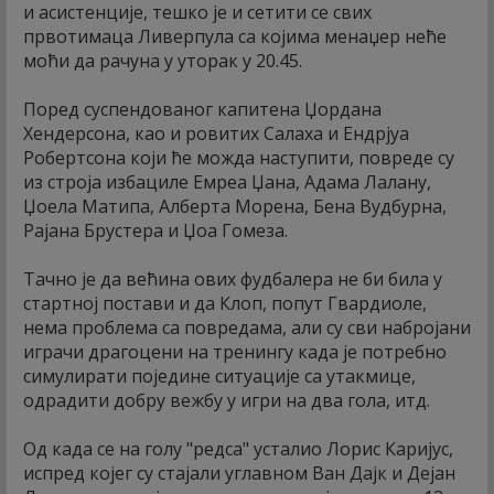
и асистенције, тешко је и сетити се свих
првотимаца Ливерпула са којима менаџер неће
моћи да рачуна у уторак у 20.45.
Поред суспендованог капитена Џордана
Хендерсона, као и ровитих Салаха и Ендрјуа
Робертсона који ће можда наступити, повреде су
из строја избациле Емреа Џана, Адама Лалану,
Џоела Матипа, Алберта Морена, Бена Вудбурна,
Рајана Брустера и Џоа Гомеза.
Тачно је да већина ових фудбалера не би била у
стартној постави и да Клоп, попут Гвардиоле,
нема проблема са повредама, али су сви набројани
играчи драгоцени на тренингу када је потребно
симулирати поједине ситуације са утакмице,
одрадити добру вежбу у игри на два гола, итд.
Од када се на голу "редса" усталио Лорис Каријус,
испред којег су стајали углавном Ван Дајк и Дејан