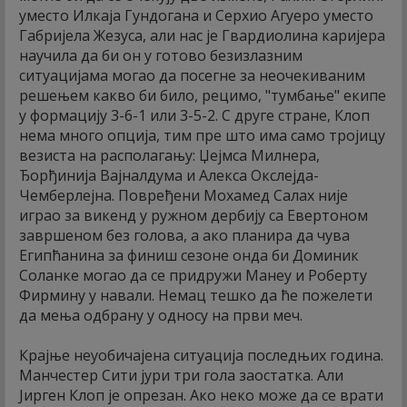
уместо Илкаја Гундогана и Серхио Агуеро уместо
Габријела Жезуса, али нас је Гвардиолина каријера
научила да би он у готово безизлазним
ситуацијама могао да посегне за неочекиваним
решењем какво би било, рецимо, "тумбање" екипе
у формацију 3-6-1 или 3-5-2. С друге стране, Клоп
нема много опција, тим пре што има само тројицу
везиста на располагању: Џејмса Милнера,
Ђорђинија Вајналдума и Алекса Окслејда-
Чемберлејна. Повређени Мохамед Салах није
играо за викенд у ружном дербију са Евертоном
завршеном без голова, а ако планира да чува
Египћанина за финиш сезоне онда би Доминик
Соланке могао да се придружи Манеу и Роберту
Фирмину у навали. Немац тешко да ће пожелети
да мења одбрану у односу на први меч.
Крајње неуобичајена ситуација последњих година.
Манчестер Сити јури три гола заостатка. Али
Јирген Клоп је опрезан. Ако неко може да се врати