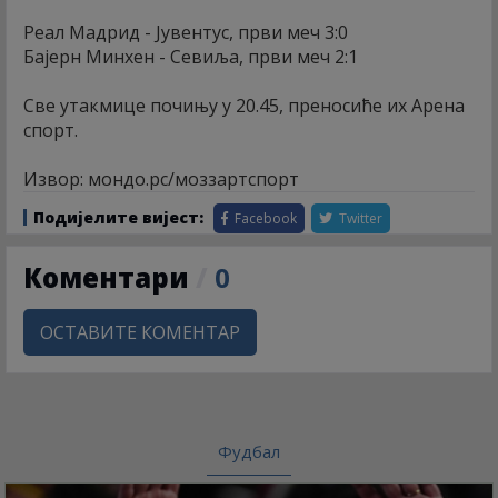
Реал Мадрид - Јувентус, први меч 3:0
Бајерн Минхен - Севиља, први меч 2:1
Све утакмице почињу у 20.45, преносиће их Арена
спорт.
Извор: мондо.рс/моззартспорт
Подијелите вијест:
Facebook
Twitter
Коментари
/
0
ОСТАВИТЕ КОМЕНТАР
Фудбал