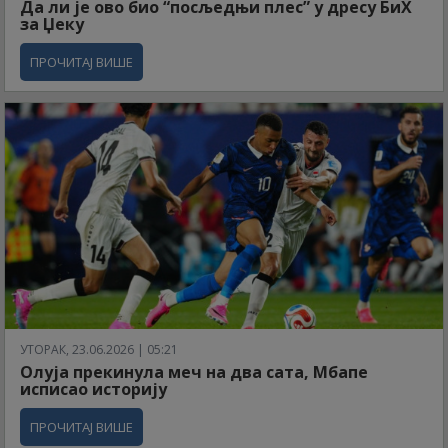
Да ли је ово био “посљедњи плес” у дресу БиХ
за Џеку
ПРОЧИТАЈ ВИШЕ
УТОРАК, 23.06.2026 | 05:21
Олуја прекинула меч на два сата, Мбапе
исписао историју
ПРОЧИТАЈ ВИШЕ