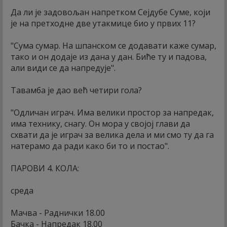
Да ли је задовољан напретком Сејдубе Суме, који
је на претходне две утакмице био у првих 11?
"Сума сумар. На шпанском се додавати каже сумар,
тако и он додаје из дана у дан. Биће ту и падова,
али види се да напредује".
Тавамба је дао већ четири гола?
"Одличан играч. Има велики простор за напредак,
има технику, снагу. Он мора у својој глави да
схвати да је играч за велика дела и ми смо ту да га
натерамо да ради како би то и постао".
ПАРОВИ 4. КОЛА:
среда
Мачва - Раднички 18.00
Бачка - Напредак 18.00