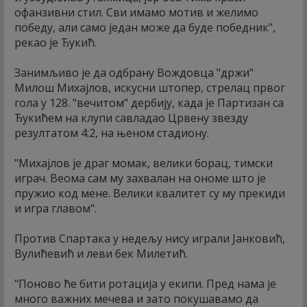
офанзивни стил. Сви имамо мотив и желимо
победу, али само један може да буде победник",
рекао је Ђукић.
Занимљиво је да одбрану Вождовца "држи"
Милош Михајлов, искусни штопер, стрелац првог
гола у 128. "вечитом" дербију, када је Партизан са
Ђукићем на клупи савладао Црвену звезду
резултатом 4:2, на њеном стадиону.
"Михајлов је драг момак, велики борац, тимски
играч. Веома сам му захвалан на ономе што је
пружио код мене. Велики квалитет су му прекиди
и игра главом".
Против Спартака у недељу нису играли Јанковић,
Вулићевић и леви бек Милетић.
"Поново ће бити ротација у екипи. Пред нама је
много важних мечева и зато покушавамо да