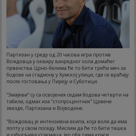
Партизан у среду од 20 часова игра против
Вождовца у оквиру ванредног кола домаћег
првенства. Црно-белима ће то бити трећи меч за
бодове на стадиону у Хумској улици, где се враћају
после гостовања у Пиреју и Суботици.
"Змајеви" су са освојених седам бодова четврти на
табели, одмах иза "стопроцентних" Црвене
звезде, Партизана и Војводине.
"Вождовац је интензивна екипа, која воли да има
лопту у свом поседу. Мислим да ће то бити тешка
и узбудљива утакмица, јер оба тима краси