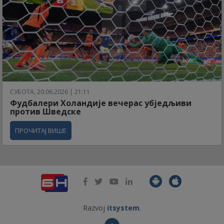
СУБОТА, 20.06.2026 | 21:11
Фудбалери Холандије вечерас убједљиви
против Шведске
ПРОЧИТАЈ ВИШЕ
Razvoj
itsystem
.