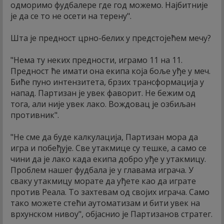
одморимо фудбалере где год можемо. Најбитније
је да се то не осети на терену".
Шта је предност црно-белих у предстојећем мечу?
"Нема ту неких предности, играмо 11 на 11.
Предност ће имати она екипа која боље уђе у меч.
Биће пуно интензитета, брзих трансформација у
напад. Партизан је увек фаворит. Не бежим од
тога, али није увек лако. Вождовац је озбиљан
противник".
"Не сме да буде калкулација, Партизан мора да
игра и побеђује. Све утакмице су тешке, а само се
чини да је лако када екипа добро уђе у утакмицу.
Проблем нашег фудбала је у главама играча. У
сваку утакмицу морате да уђете као да играте
против Реала. То захтевам од својих играча. Само
тако можете стећи аутоматизам и бити увек на
врхунском нивоу", објаснио је Партизанов стратег.