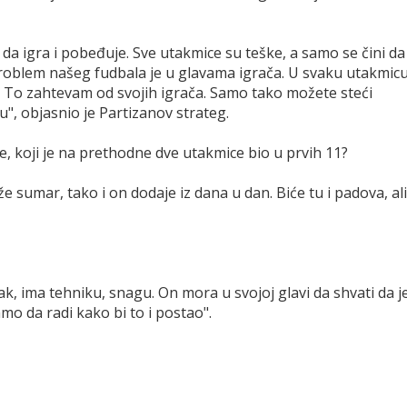
da igra i pobeđuje. Sve utakmice su teške, a samo se čini da
Problem našeg fudbala je u glavama igrača. U svaku utakmic
. To zahtevam od svojih igrača. Samo tako možete steći
", objasnio je Partizanov strateg.
, koji je na prethodne dve utakmice bio u prvih 11?
sumar, tako i on dodaje iz dana u dan. Biće tu i padova, ali
ak, ima tehniku, snagu. On mora u svojoj glavi da shvati da j
amo da radi kako bi to i postao".