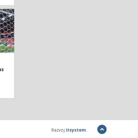
as
Razvoj
itsystem
.