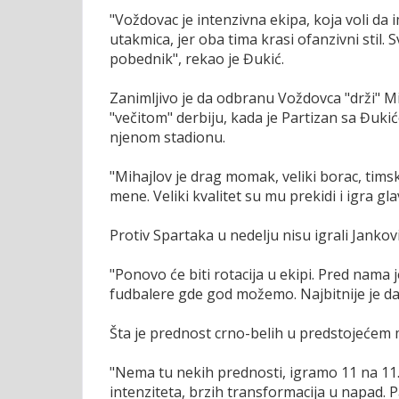
"Voždovac je intenzivna ekipa, koja voli da 
utakmica, jer oba tima krasi ofanzivni stil
pobednik", rekao je Đukić.
Zanimljivo je da odbranu Voždovca "drži" Mi
"večitom" derbiju, kada je Partizan sa Đuk
njenom stadionu.
"Mihajlov je drag momak, veliki borac, tim
mene. Veliki kvalitet su mu prekidi i igra gl
Protiv Spartaka u nedelju nisu igrali Janković
"Ponovo će biti rotacija u ekipi. Pred na
fudbalere gde god možemo. Najbitnije je da 
Šta je prednost crno-belih u predstojećem
"Nema tu nekih prednosti, igramo 11 na 11.
intenziteta, brzih transformacija u napad. Pa