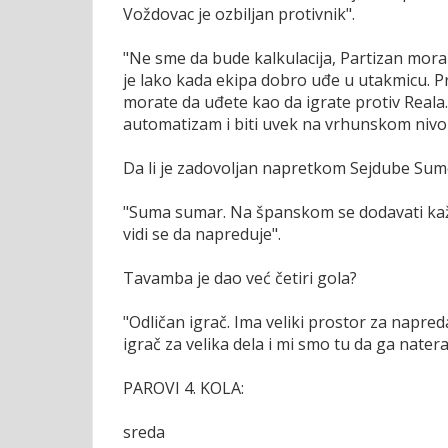
Voždovac je ozbiljan protivnik".
"Ne sme da bude kalkulacija, Partizan mora 
je lako kada ekipa dobro uđe u utakmicu. 
morate da uđete kao da igrate protiv Reala
automatizam i biti uvek na vrhunskom nivou
Da li je zadovoljan napretkom Sejdube Sume
"Suma sumar. Na španskom se dodavati kaže 
vidi se da napreduje".
Tavamba je dao već četiri gola?
"Odličan igrač. Ima veliki prostor za napred
igrač za velika dela i mi smo tu da ga nater
PAROVI 4. KOLA:
sreda