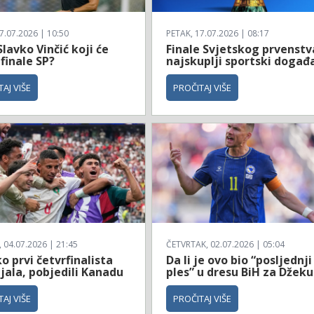
7.07.2026 | 10:50
PETAK, 17.07.2026 | 08:17
Slavko Vinčić koji će
Finale Svjetskog prvenstv
 finale SP?
najskuplji sportski događ
AJ VIŠE
PROČITAJ VIŠE
04.07.2026 | 21:45
ČETVRTAK, 02.07.2026 | 05:04
 prvi četvrfinalista
Da li je ovo bio “posljednji
jala, pobjedili Kanadu
ples” u dresu BiH za Džeku
AJ VIŠE
PROČITAJ VIŠE