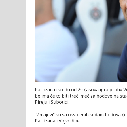
Partizan u sredu od 20 časova igra protiv
belima će to biti treći meč za bodove na st
Pireju i Subotici.
"Zmajevi" su sa osvojenih sedam bodova čet
Partizana i Vojvodine.