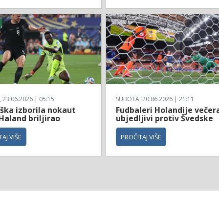
23.06.2026 | 05:15
SUBOTA, 20.06.2026 | 21:11
ška izborila nokaut
Fudbaleri Holandije večer
Haland briljirao
ubjedljivi protiv Švedske
AJ VIŠE
PROČITAJ VIŠE