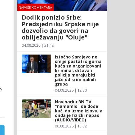
NAJVIŠE KOMENTARA
Dodik ponizio Srbe:
Predsjedniku Srpske nije
dozvolio da govori na
obilježavanju "Oluje"
04.08.2026 | 21:48
Istočno Sarajevo ne
smije postati sigurna
kuća za organizovani
kriminal, država i
policija moraju biti
jače od kriminalnih
grupa
k
04.08.2026 | 12:30
Novinarku BN TV
"namamio" da dođe
kući da uzme izjavu, a
onda je fizički napao
(AUDIO/VIDEO)
06.08.2026 | 13:32