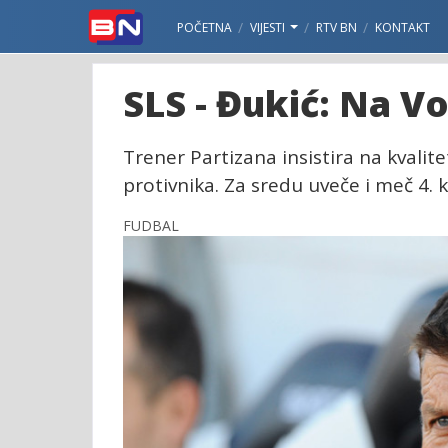
POČETNA
VIJESTI
RTV BN
KONTAKT
SLS - Đukić: Na V
Trener Partizana insistira na kvali
protivnika. Za sredu uveče i meč 4. k
FUDBAL