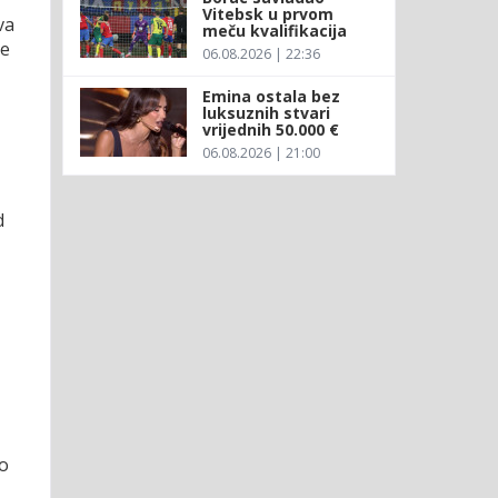
Vitebsk u prvom
va
meču kvalifikacija
de
06.08.2026 | 22:36
Emina ostala bez
luksuznih stvari
vrijednih 50.000 €
06.08.2026 | 21:00
d
no