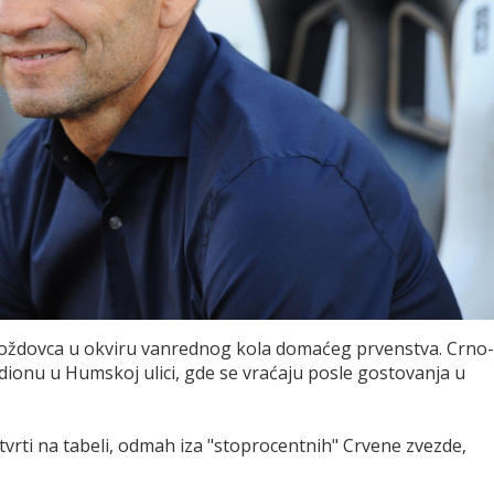
 Voždovca u okviru vanrednog kola domaćeg prvenstva. Crno-
adionu u Humskoj ulici, gde se vraćaju posle gostovanja u
vrti na tabeli, odmah iza "stoprocentnih" Crvene zvezde,