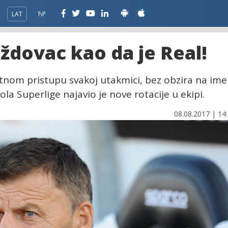
LAT
ЋР
oždovac kao da je Real!
tetnom pristupu svakoj utakmici, bez obzira na ime
ola Superlige najavio je nove rotacije u ekipi.
08.08.2017 | 14