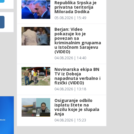
Republika Srpska je
privatna teritorija
Milorada Dodika
05.08.2026 | 15:49
Berjan: Video
pokazuje ko je
povezan sa
kriminalnim grupama
u Istočnom Sarajevu
(VIDEO)
04.08.2026 | 14:40
Novinarska ekipa BN
TV iz Doboja
napadnuta verbalno i
fizički (VIDEO)
04.08.2026 | 13:18
Osiguranje odbilo
isplatu štete na
vozilu koje je slupala
Anja
04.08.2026 | 15:23