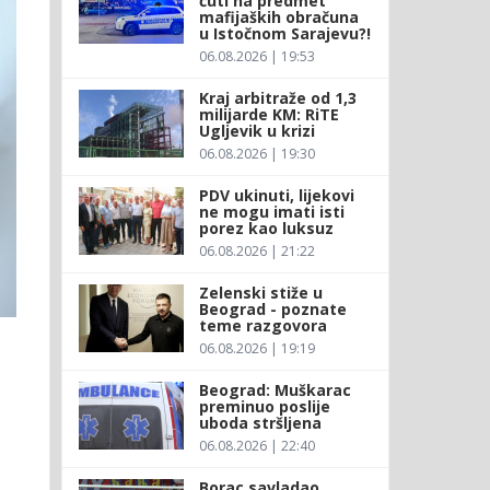
ćuti na predmet
mafijaških obračuna
u Istočnom Sarajevu?!
06.08.2026 | 19:53
Kraj arbitraže od 1,3
milijarde KM: RiTE
Ugljevik u krizi
06.08.2026 | 19:30
PDV ukinuti, lijekovi
ne mogu imati isti
porez kao luksuz
06.08.2026 | 21:22
Zelenski stiže u
Beograd - poznate
teme razgovora
06.08.2026 | 19:19
Beograd: Muškarac
preminuo poslije
uboda stršljena
06.08.2026 | 22:40
Borac savladao