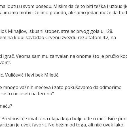
ima loptu u svom posedu. Mislim da će to biti teška i uzbudlji
. Svi imamo motiv i želimo pobedu, ali samo jedan može da bu
loš Mihajlov, iskusni štoper, strelac prvog gola u 128.
ićem na klupi savladao Crvenu zvezdu rezultatom 4:2, na
ski igrač. Veoma sam mu zahvalan na onome što je pružio ko
avom".
, Vulićević i levi bek Miletić.
ma je mnogo važnih mečeva i zato pokušavamo da odmorimo
se to ne oseti na terenu".
 meču?
 Prednost će imati ona ekipa koja bolje uđe u meč. Biće pu
rtizan je uvek favorit. Ne bežim od toga, ali nije uvek lako.