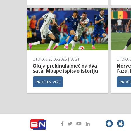
UTORAK, 23.06.2026 | 05:21
UTORAK, 
Oluja prekinula meč na dva
Norve
sata, Mbape ispisao istoriju
fazu, 
PROČITAJ VIŠE
PROČIT