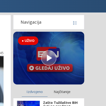
Navigacija
● UŽIVO
:45
Izdvojeno
Najčitanije
Zašto Tužilaštvo BiH