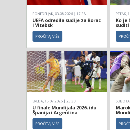
PONEDELJAK, 03.08.2026 | 17:38
PETAK, 1
UEFA odredila sudije za Borac
Ko je 
i Vitebsk
suditi
PROČITAJ VIŠE
PROČIT
SREDA, 15.07.2026 | 23:30
SUBOTA, 
U finale Mundijala 2026. idu
Maroko
Španija i Argentina
Mundi
PROČITAJ VIŠE
PROČIT