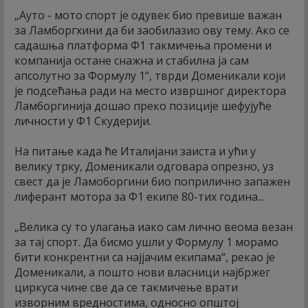
„Ауто - мото спорт је одувек био превише важан
за Ламборгхини да би заобилазио ову тему. Ако се
садашња платформа Ф1 такмичења промени и
компанија остане снажна и стабилна ја сам
апсолутно за Формулу 1“, тврди Доменикали који
је подсећања ради на место извршног директора
Ламборгинија дошао преко позиције шефујуће
личности у Ф1 Скудерији.
На питање када ће Италијани заиста и ући у
велику трку, Доменикали одговара опрезно, уз
свест да је Ламоборгини био поприлично запажен
лиферант мотора за Ф1 екипе 80-тих година...
„Велика су то улагања иако сам лично веома везан
за тај спорт. Да бисмо ушли у Формулу 1 морамо
бити конкрентни са најјачим екипама“, рекао је
Доменикали, а пошто нови власници најбржег
циркуса чине све да се такмичење врати
изворним вредностима, односно општој