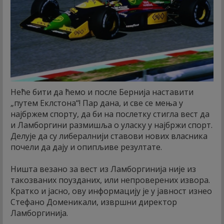
Неће бити да ћемо и после Бернија наставити
„путем Еклстона“! Пар дана, и све се мења у
најбржем спорту, да би на послетку стигла вест да
и Ламборгини размишља о уласку у најбржи спорт.
Делује да су либералнији ставови нових власника
почели да дају и опипљиве резултате.
Ништа везано за вест из Ламборгинија није из
такозваних поузданих, или непроверених извора.
Кратко и јасно, ову информацију је у јавност изнео
Стефано Доменикали, извршни директор
Ламборгинија.