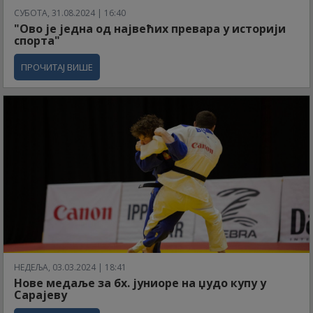
СУБОТА, 31.08.2024 | 16:40
"Ово је једна од највећих превара у историји
спорта"
ПРОЧИТАЈ ВИШЕ
НЕДЕЉА, 03.03.2024 | 18:41
Нове медаље за бх. јуниоре на џудо купу у
Сарајеву