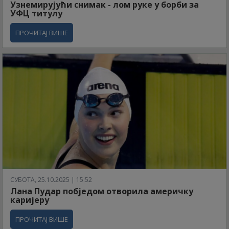
Узнемирујући снимак - лом руке у борби за
УФЦ титулу
ПРОЧИТАЈ ВИШЕ
СУБОТА, 25.10.2025 | 15:52
Лана Пудар побједом отворила америчку
каријеру
ПРОЧИТАЈ ВИШЕ